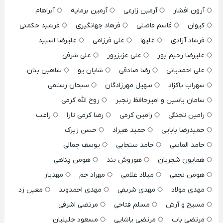
آرون افشار
آرمین زارعی
آرمین برمایه
آبراهام
کیوان
قاسم فاضلی
فرهاد جهانگیری
فرشید حکمتی
فرشاد آزادی
علیها
علی فرزامی
علیرضا اسپید
علیرضا رحیم پور
علی عزیزپور
علی شرفی
علی احمدیانی
رضا صادقی
شایان یو
شاهین بنان
سهراب پاکزاد
سهیل مهرزادگان
سبحان رستمی
سامان یاسین و امیرحافظ رنجبر
روح الله کرمی
رامین تجنگی
رامین کرمی
رضا کرمی تارا
راغب
حمیدرضا بابایی
حمید هیراد
حسن زیرک
حامد الماسی
حامد سنجابی
یوسف جمالی
همایون شجریان
هوروش بند
هومن پناهی
هومن نجفی
میلاد غلامی
مهراد جم
مهدیار
مهدی مولاد
مهدی شریفی
مهدی احمدوند
معین زد
مسیح و آرش
مسلم فتاحی
مرتضی اشرفی
مرتضی باب
مرتضی پاشایی
مسعود جلیلیان