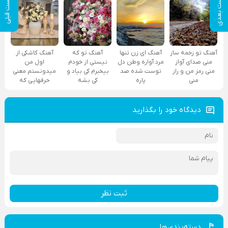
پست بعدی
پست قبلی
آهنگ تو زخمه ساز
آهنگ ای زن تنها
آهنگ تو که
آهنگ کاشکی از
منی صدای آواز
مرد آواره وطن دل
نیستی از خودم
اول من
منی رمز من و راز
توست شده صد
بیخبرم کی بیاد و
میدونستم معنی
منی
پاره
کی بشه
حرفهایی که
دیدگاه خود را بگذارید
ثبت نظر
دسته‌بندی‌ها