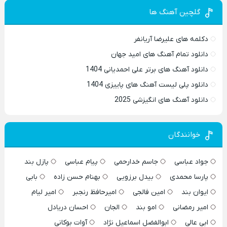
گلچین آهنگ ها
دکلمه های علیرضا آریانفر
دانلود تمام آهنگ های امید جهان
دانلود آهنگ های برتر علی احمدیانی 1404
دانلود پلی لیست آهنگ های پاییزی 1404
دانلود آهنگ های انگیزشی 2025
خوانندگان
جواد عباسی
جاسم خدارحمی
پیام عباسی
پازل بند
پارسا محمدی
بیدل برزویی
بهنام حسن زاده
بابی
ایوان بند
امین فالجی
امیرحافظ رنجبر
امیر لیام
امیر رمضانی
امو بند
الجان
احسان دریادل
ابی عالی
ابوالفضل اسماعیل نژاد
آوات بوکانی