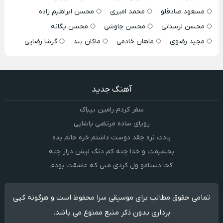
مسعود صادقلو
محمد امیری
محسن ابراهیم زاده
محسن لرستانی
محسن چاوشی
محسن یگانه
مجید رضوی
ماهان خادمی
ماکان بند
گرشا رضایی
آهنگ جدید
سفر کردم رامین بیباک
رویای ساده مرتضی پاشایی
یادت نره چقد دوست داشتم خره حالم بده
بخشیمت و خدا چته کم دنگ لیش درار چته
کجا دستامو ول کردی منی که عاشقت بودم
تمامی حقوق مطالب برای موسیقی سرا محفوظ است و هرگونه کپی
برداری بدون ذکر منبع ممنوع می باشد.