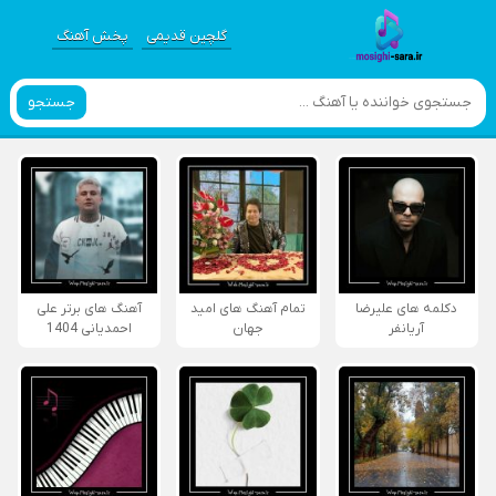
گلچین قدیمی
پخش آهنگ
جستجو
دکلمه های علیرضا
تمام آهنگ های امید
آهنگ های برتر علی
آریانفر
جهان
احمدیانی 1404