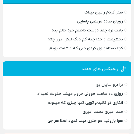
سفر کردم رامین بیباک
رویای ساده مرتضی پاشایی
یادت نره چقد دوست داشتم خره حالم بده
بخشیمت و خدا چته کم دنگ لیش درار چته
کجا دستامو ول کردی منی که عاشقت بودم
ریمیکس های جدید
بزا برو شایان یو
روزی ده ساعت جوونی حروم میشد حقوقه نمیداد
انگاری تو کالبدم تویی تنها چیزی که میتونم
ممد امیری محمد امیری
هوا بارونیه مو چتری بهت نمیاد اصلا هر چی