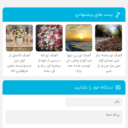
پست های پیشنهادی
آهنگ تو زخمه ساز
آهنگ ای زن تنها
آهنگ تو که
آهنگ کاشکی از
منی صدای آواز
مرد آواره وطن دل
نیستی از خودم
اول من
منی رمز من و راز
توست شده صد
بیخبرم کی بیاد و
میدونستم معنی
منی
پاره
کی بشه
حرفهایی که
دیدگاه خود را بگذارید