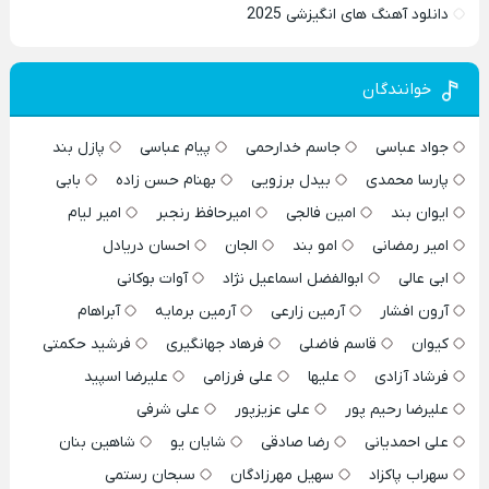
دانلود آهنگ های انگیزشی 2025
خوانندگان
جواد عباسی
جاسم خدارحمی
پیام عباسی
پازل بند
پارسا محمدی
بیدل برزویی
بهنام حسن زاده
بابی
ایوان بند
امین فالجی
امیرحافظ رنجبر
امیر لیام
امیر رمضانی
امو بند
الجان
احسان دریادل
ابی عالی
ابوالفضل اسماعیل نژاد
آوات بوکانی
آرون افشار
آرمین زارعی
آرمین برمایه
آبراهام
کیوان
قاسم فاضلی
فرهاد جهانگیری
فرشید حکمتی
فرشاد آزادی
علیها
علی فرزامی
علیرضا اسپید
علیرضا رحیم پور
علی عزیزپور
علی شرفی
علی احمدیانی
رضا صادقی
شایان یو
شاهین بنان
سهراب پاکزاد
سهیل مهرزادگان
سبحان رستمی