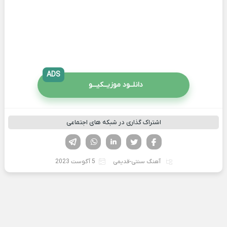
ADS
دانلــود موزیــکیـــو
اشتراک گذاری در شبکه های اجتماعی
فیسوک
تویتر
لینکدین
واتساپ
تلگرام
آهنگ سنتی-قدیمی
5 آگوست 2023