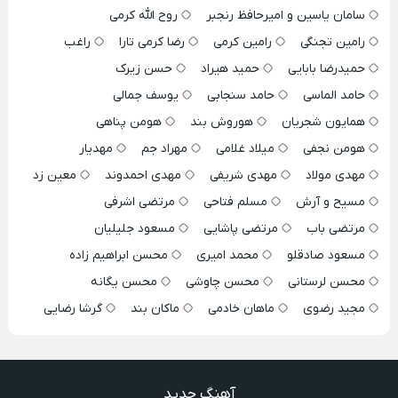
سامان یاسین و امیرحافظ رنجبر
روح الله کرمی
رامین تجنگی
رامین کرمی
رضا کرمی تارا
راغب
حمیدرضا بابایی
حمید هیراد
حسن زیرک
حامد الماسی
حامد سنجابی
یوسف جمالی
همایون شجریان
هوروش بند
هومن پناهی
هومن نجفی
میلاد غلامی
مهراد جم
مهدیار
مهدی مولاد
مهدی شریفی
مهدی احمدوند
معین زد
مسیح و آرش
مسلم فتاحی
مرتضی اشرفی
مرتضی باب
مرتضی پاشایی
مسعود جلیلیان
مسعود صادقلو
محمد امیری
محسن ابراهیم زاده
محسن لرستانی
محسن چاوشی
محسن یگانه
مجید رضوی
ماهان خادمی
ماکان بند
گرشا رضایی
آهنگ جدید