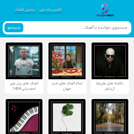
گلچین قدیمی
پخش آهنگ
جستجو
دکلمه های علیرضا
تمام آهنگ های امید
آهنگ های برتر علی
آریانفر
جهان
احمدیانی 1404