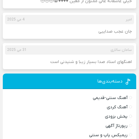
خیلی عاشقانه عالی ممنون از معین ♥️♥️♥️♥️😭🥹🥹🥹
امیر
4 می 2025
جان عجب صداییی
سامان سالاری
31 می 2025
اهنگهای استاد صدا بسیار زیبا و شنیدنی است
دسته‌بندی‌ها
آهنگ سنتی-قدیمی
آهنگ کردی
پخش بزودی
رپورتاژ آگهی
ریمیکس پاپ و سنتی