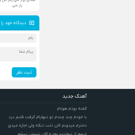
راز منی
دیدگاه خود را 
ثبت نظر
آهنگ جدید
گفته بودم هونام
با خودم چند چندم تو تنهایام گرفت قلبم درد
دخترم میدونم الان دلت تنگه ولی اجازه میدی
ترسم از نبودنت بود و الان نیستی پیشم