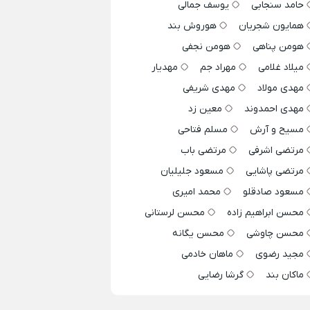
حامد سنجابی
یوسف جمالی
همایون شجریان
هوروش بند
هومن پناهی
هومن نجفی
میلاد غلامی
مهراد جم
مهدیار
مهدی مولاد
مهدی شریفی
مهدی احمدوند
معین زد
مسیح و آرش
مسلم فتاحی
مرتضی اشرفی
مرتضی باب
مرتضی پاشایی
مسعود جلیلیان
مسعود صادقلو
محمد امیری
محسن ابراهیم زاده
محسن لرستانی
محسن چاوشی
محسن یگانه
مجید رضوی
ماهان خادمی
ماکان بند
گرشا رضایی