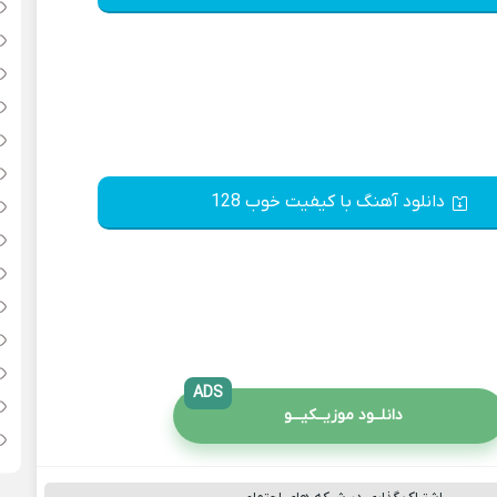
دانلود آهنگ با کیفیت خوب 128
ADS
دانلــود موزیــکیـــو