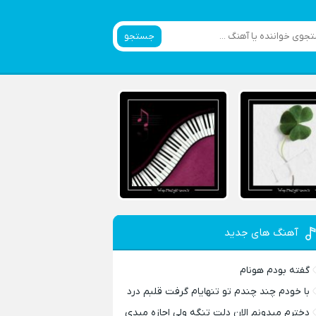
جستجو
آهنگ های جدید
گفته بودم هونام
با خودم چند چندم تو تنهایام گرفت قلبم درد
دخترم میدونم الان دلت تنگه ولی اجازه میدی