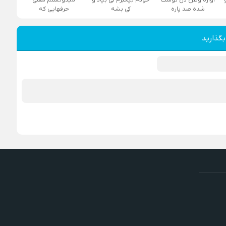
شده صد پاره
کی بشه
حرفهایی که
بگذارید