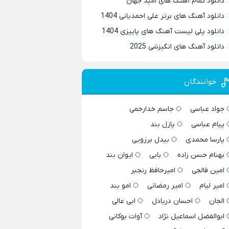
دانلود تمام آهنگ های امید جهان
دانلود آهنگ های برتر علی احمدیانی 1404
دانلود پلی لیست آهنگ های پاییزی 1404
دانلود آهنگ های انگیزشی 2025
خوانندگان
جواد عباسی
جاسم خدارحمی
پیام عباسی
پازل بند
پارسا محمدی
بیدل برزویی
بهنام حسن زاده
بابی
ایوان بند
امین فالجی
امیرحافظ رنجبر
امیر لیام
امیر رمضانی
امو بند
الجان
احسان دریادل
ابی عالی
ابوالفضل اسماعیل نژاد
آوات بوکانی