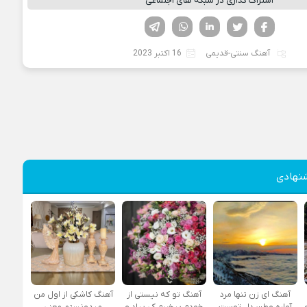
اشتراک گذاری در شبکه های اجتماعی
فیسوک
تویتر
لینکدین
واتساپ
تلگرام
آهنگ سنتی-قدیمی
16 اکتبر 2023
نهادی
آهنگ ای زن تنها مرد
آهنگ تو که نیستی از
آهنگ کاشکی از اول من
آواره وطن دل توست
خودم بیخبرم کی بیاد و
میدونستم معنی