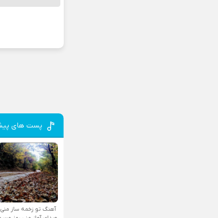
پست های پیش
آهنگ تو زخمه ساز منی
صدای آواز منی رمز من و