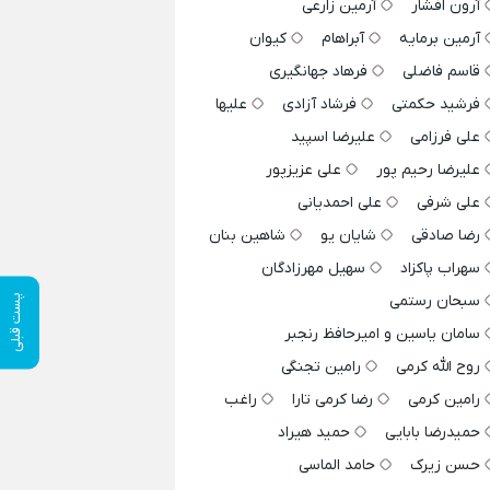
آرون افشار
آرمین زارعی
آرمین برمایه
آبراهام
کیوان
قاسم فاضلی
فرهاد جهانگیری
فرشید حکمتی
فرشاد آزادی
علیها
علی فرزامی
علیرضا اسپید
علیرضا رحیم پور
علی عزیزپور
علی شرفی
علی احمدیانی
رضا صادقی
شایان یو
شاهین بنان
سهراب پاکزاد
سهیل مهرزادگان
سبحان رستمی
پست قبلی
سامان یاسین و امیرحافظ رنجبر
روح الله کرمی
رامین تجنگی
رامین کرمی
رضا کرمی تارا
راغب
حمیدرضا بابایی
حمید هیراد
حسن زیرک
حامد الماسی