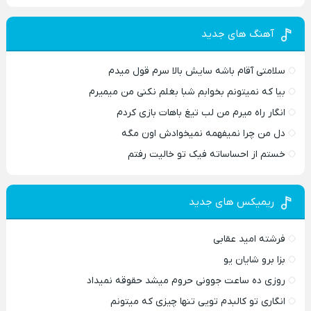
آهنگ های جدید
سلامتی آقام باشه سایش بالا سرم قول میدم
بیا که نمیتونم بخوابم شبا بغلم نکنی من میمیرم
انگار راه میرم من لب تیغ باهات بازی کردم
دل من چرا نمیفهمه نمیخوادش اون مگه
خستم از احساساته فیک تو خالیت رفتم
ریمیکس های جدید
فرشته امید عقابی
بزا برو شایان یو
روزی ده ساعت جوونی حروم میشد حقوقه نمیداد
انگاری تو کالبدم تویی تنها چیزی که میتونم