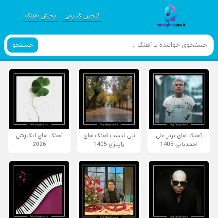
گلچین قدیمی
پخش آهنگ
جستجو
آهنگ های برتر علی
پلی لیست آهنگ های
آهنگ های انگیزشی
احمدیانی 1405
پاییزی 1405
2026