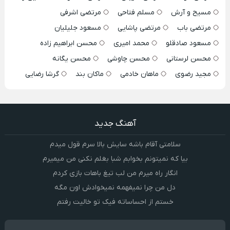
مسیح و آرش
مسلم فتاحی
مرتضی اشرفی
مرتضی باب
مرتضی پاشایی
مسعود جلیلیان
مسعود صادقلو
محمد امیری
محسن ابراهیم زاده
محسن لرستانی
محسن چاوشی
محسن یگانه
مجید رضوی
ماهان خادمی
ماکان بند
گرشا رضایی
آهنگ جدید
سلامتی آقام باشه سایش بالا سرم قول میدم
بیا که نمیتونم بخوابم شبا بغلم نکنی من میمیرم
انگار راه میرم من لب تیغ باهات بازی کردم
دل من چرا نمیفهمه نمیخوادش اون مگه
خستم از احساساته فیک تو خالیت رفتم