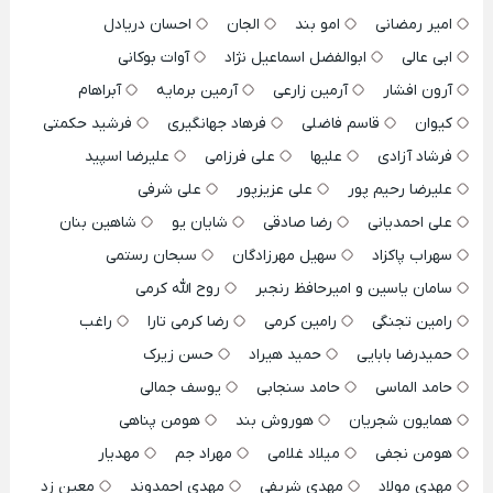
امیر رمضانی
امو بند
الجان
احسان دریادل
ابی عالی
ابوالفضل اسماعیل نژاد
آوات بوکانی
آرون افشار
آرمین زارعی
آرمین برمایه
آبراهام
کیوان
قاسم فاضلی
فرهاد جهانگیری
فرشید حکمتی
فرشاد آزادی
علیها
علی فرزامی
علیرضا اسپید
علیرضا رحیم پور
علی عزیزپور
علی شرفی
علی احمدیانی
رضا صادقی
شایان یو
شاهین بنان
سهراب پاکزاد
سهیل مهرزادگان
سبحان رستمی
سامان یاسین و امیرحافظ رنجبر
روح الله کرمی
رامین تجنگی
رامین کرمی
رضا کرمی تارا
راغب
حمیدرضا بابایی
حمید هیراد
حسن زیرک
حامد الماسی
حامد سنجابی
یوسف جمالی
همایون شجریان
هوروش بند
هومن پناهی
هومن نجفی
میلاد غلامی
مهراد جم
مهدیار
مهدی مولاد
مهدی شریفی
مهدی احمدوند
معین زد