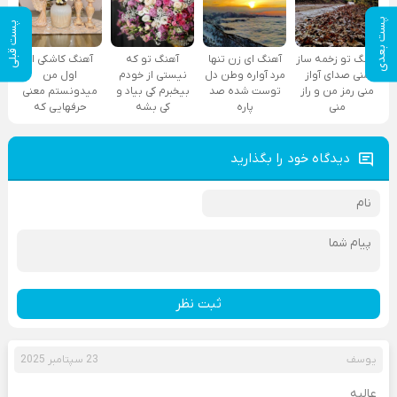
پست بعدی
پست قبلی
آهنگ تو زخمه ساز
آهنگ ای زن تنها
آهنگ تو که
آهنگ کاشکی از
منی صدای آواز
مرد آواره وطن دل
نیستی از خودم
اول من
منی رمز من و راز
توست شده صد
بیخبرم کی بیاد و
میدونستم معنی
منی
پاره
کی بشه
حرفهایی که
دیدگاه خود را بگذارید
ثبت نظر
یوسف
23 سپتامبر 2025
عالیه