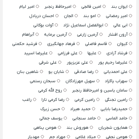
ایوان بند
امین فالجی
امیرحافظ رنجبر
امیر لیام
امیر رمضانی
امو بند
الجان
احسان دریادل
ابی عالی
ابوالفضل اسماعیل نژاد
آوات بوکانی
آرون افشار
آرمین زارعی
آرمین برمایه
آبراهام
کیوان
قاسم فاضلی
فرهاد جهانگیری
فرشید حکمتی
فرشاد آزادی
علیها
علی فرزامی
علیرضا اسپید
علیرضا رحیم پور
علی عزیزپور
علی شرفی
علی احمدیانی
رضا صادقی
شایان یو
شاهین بنان
سهراب پاکزاد
سهیل مهرزادگان
سبحان رستمی
سامان یاسین و امیرحافظ رنجبر
روح الله کرمی
رامین تجنگی
رامین کرمی
رضا کرمی تارا
راغب
حمیدرضا بابایی
حمید هیراد
حسن زیرک
حامد الماسی
حامد سنجابی
یوسف جمالی
همایون شجریان
هوروش بند
هومن پناهی
هومن نجفی
میلاد غلامی
مهراد جم
مهدیار