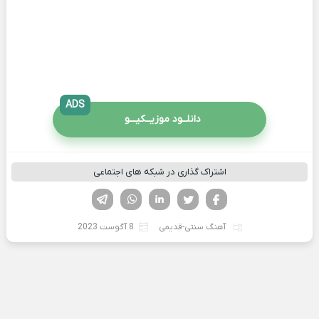
ADS
دانلــود موزیــکیـــو
اشتراک گذاری در شبکه های اجتماعی
فیسوک
تویتر
لینکدین
واتساپ
تلگرام
آهنگ سنتی-قدیمی
8 آگوست 2023