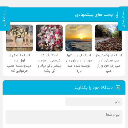
پست بعدی
پست قبلی
پست های پیشنهادی
آهنگ تو زخمه ساز
آهنگ ای زن تنها
آهنگ تو که
آهنگ کاشکی از
منی صدای آواز
مرد آواره وطن دل
نیستی از خودم
اول من
منی رمز من و راز
توست شده صد
بیخبرم کی بیاد و
میدونستم معنی
منی
پاره
کی بشه
حرفهایی که
دیدگاه خود را بگذارید