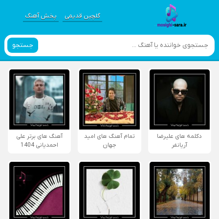
گلچین قدیمی
پخش آهنگ
جستجو
دکلمه های علیرضا
تمام آهنگ های امید
آهنگ های برتر علی
آریانفر
جهان
احمدیانی 1404