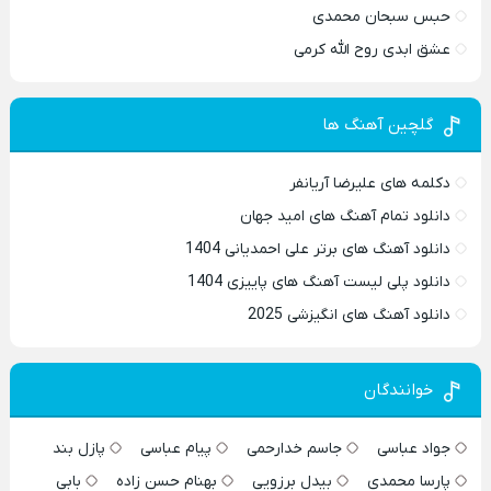
حبس سبحان محمدی
عشق ابدی روح الله کرمی
گلچین آهنگ ها
دکلمه های علیرضا آریانفر
دانلود تمام آهنگ های امید جهان
دانلود آهنگ های برتر علی احمدیانی 1404
دانلود پلی لیست آهنگ های پاییزی 1404
دانلود آهنگ های انگیزشی 2025
خوانندگان
جواد عباسی
جاسم خدارحمی
پیام عباسی
پازل بند
پارسا محمدی
بیدل برزویی
بهنام حسن زاده
بابی