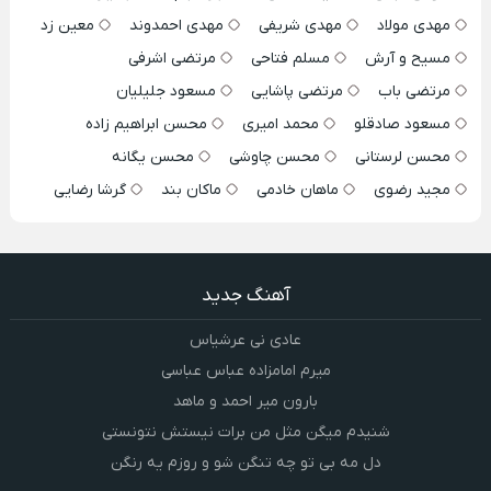
مهدی مولاد
مهدی شریفی
مهدی احمدوند
معین زد
مسیح و آرش
مسلم فتاحی
مرتضی اشرفی
مرتضی باب
مرتضی پاشایی
مسعود جلیلیان
مسعود صادقلو
محمد امیری
محسن ابراهیم زاده
محسن لرستانی
محسن چاوشی
محسن یگانه
مجید رضوی
ماهان خادمی
ماکان بند
گرشا رضایی
آهنگ جدید
عادی نی عرشیاس
میرم امامزاده عباس عباسی
بارون میر احمد و ماهد
شنیدم میگن مثل من برات نیستش نتونستی
دل مه بی تو چه تنگن شو و روزم یه رنگن