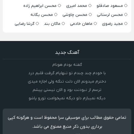
مسعود صادقلو
محمد امیری
محسن ابراهیم زاده
محسن لرستانی
محسن چاوشی
محسن یگانه
مجید رضوی
ماهان خادمی
ماکان بند
گرشا رضایی
آهنگ جدید
گفته بودم هونام
با خودم چند چندم تو تنهایام گرفت قلبم درد
دخترم میدونم الان دلت تنگه ولی اجازه میدی
ترسم از نبودنت بود و الان نیستی پیشم
دیگه نمیبازم دلو دیگه نمیخوامت تورو پاشو
تمامی حقوق مطالب برای موسیقی سرا محفوظ است و هرگونه کپی
برداری بدون ذکر منبع ممنوع می باشد.