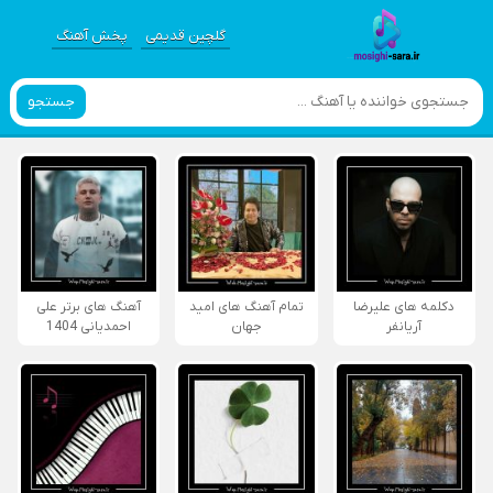
گلچین قدیمی
پخش آهنگ
جستجو
دکلمه های علیرضا
تمام آهنگ های امید
آهنگ های برتر علی
آریانفر
جهان
احمدیانی 1404