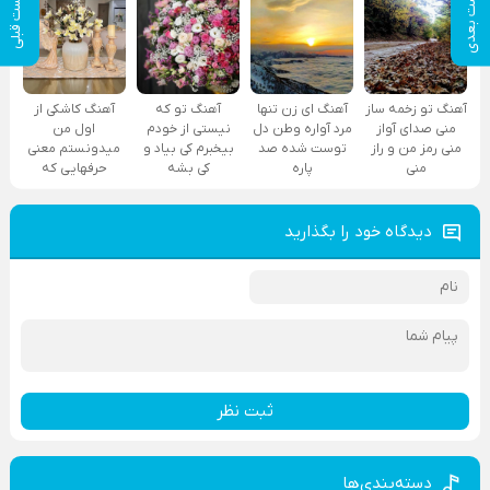
پست بعدی
پست قبلی
آهنگ تو زخمه ساز
آهنگ ای زن تنها
آهنگ تو که
آهنگ کاشکی از
منی صدای آواز
مرد آواره وطن دل
نیستی از خودم
اول من
منی رمز من و راز
توست شده صد
بیخبرم کی بیاد و
میدونستم معنی
منی
پاره
کی بشه
حرفهایی که
دیدگاه خود را بگذارید
ثبت نظر
دسته‌بندی‌ها