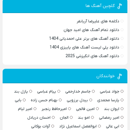
گلچین آهنگ ها
دکلمه های علیرضا آریانفر
دانلود تمام آهنگ های امید جهان
دانلود آهنگ های برتر علی احمدیانی 1404
دانلود پلی لیست آهنگ های پاییزی 1404
دانلود آهنگ های انگیزشی 2025
خوانندگان
جواد عباسی
جاسم خدارحمی
پیام عباسی
پازل بند
پارسا محمدی
بیدل برزویی
بهنام حسن زاده
بابی
ایوان بند
امین فالجی
امیرحافظ رنجبر
امیر لیام
امیر رمضانی
امو بند
الجان
احسان دریادل
ابی عالی
ابوالفضل اسماعیل نژاد
آوات بوکانی