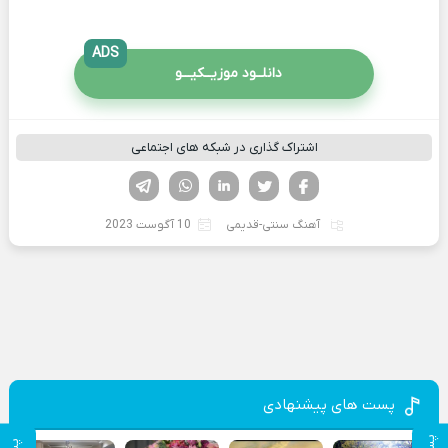
ADS
دانلــود موزیــکیـــو
اشتراک گذاری در شبکه های اجتماعی
فیسوک
تویتر
لینکدین
واتساپ
تلگرام
آهنگ سنتی-قدیمی
10 آگوست 2023
پست های پیشنهادی