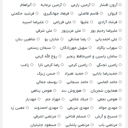
آرون افشار
آرمین زارعی
آرمین برمایه
آبراهام
کیوان
قاسم فاضلی
فرهاد جهانگیری
فرشید حکمتی
فرشاد آزادی
علیها
علی فرزامی
علیرضا اسپید
علیرضا رحیم پور
علی عزیزپور
علی شرفی
علی احمدیانی
رضا صادقی
شایان یو
شاهین بنان
سهراب پاکزاد
سهیل مهرزادگان
سبحان رستمی
سامان یاسین و امیرحافظ رنجبر
روح الله کرمی
رامین تجنگی
رامین کرمی
رضا کرمی تارا
راغب
حمیدرضا بابایی
حمید هیراد
حسن زیرک
حامد الماسی
حامد سنجابی
یوسف جمالی
همایون شجریان
هوروش بند
هومن پناهی
هومن نجفی
میلاد غلامی
مهراد جم
مهدیار
مهدی مولاد
مهدی شریفی
مهدی احمدوند
معین زد
مسیح و آرش
مسلم فتاحی
مرتضی اشرفی
مرتضی باب
مرتضی پاشایی
مسعود جلیلیان