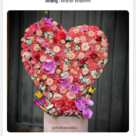
Ahang
:
khater khashm