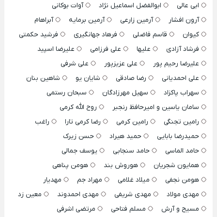
ابی عالی
ابوالفضل اسماعیل نژاد
آوات بوکانی
آرون افشار
آرمین زارعی
آرمین برمایه
آبراهام
کیوان
قاسم فاضلی
فرهاد جهانگیری
فرشید حکمتی
فرشاد آزادی
علیها
علی فرزامی
علیرضا اسپید
علیرضا رحیم پور
علی عزیزپور
علی شرفی
علی احمدیانی
رضا صادقی
شایان یو
شاهین بنان
سهراب پاکزاد
سهیل مهرزادگان
سبحان رستمی
سامان یاسین و امیرحافظ رنجبر
روح الله کرمی
رامین تجنگی
رامین کرمی
رضا کرمی تارا
راغب
حمیدرضا بابایی
حمید هیراد
حسن زیرک
حامد الماسی
حامد سنجابی
یوسف جمالی
همایون شجریان
هوروش بند
هومن پناهی
هومن نجفی
میلاد غلامی
مهراد جم
مهدیار
مهدی مولاد
مهدی شریفی
مهدی احمدوند
معین زد
مسیح و آرش
مسلم فتاحی
مرتضی اشرفی