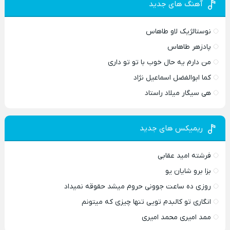
آهنگ های جدید
نوستالژیک لاو طاهاس
پادزهر طاهاس
من دارم یه حال خوب با تو تو داری
کما ابوالفضل اسماعیل نژاد
هی سیگار میلاد راستاد
ریمیکس های جدید
فرشته امید عقابی
بزا برو شایان یو
روزی ده ساعت جوونی حروم میشد حقوقه نمیداد
انگاری تو کالبدم تویی تنها چیزی که میتونم
ممد امیری محمد امیری