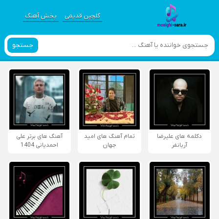
گلچین قدیمی
پخش آهنگ
جستجو
دکلمه های علیرضا
تمام آهنگ های امید
آهنگ های برتر علی
آریانفر
جهان
احمدیانی 1404