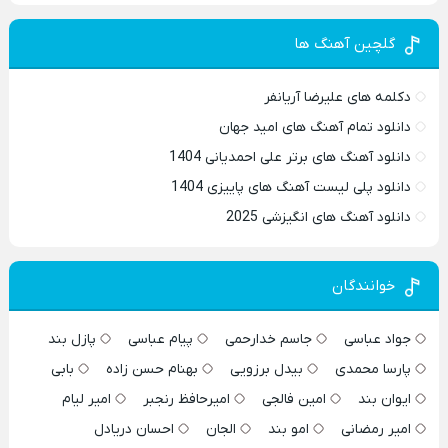
گلچین آهنگ ها
دکلمه های علیرضا آریانفر
دانلود تمام آهنگ های امید جهان
دانلود آهنگ های برتر علی احمدیانی 1404
دانلود پلی لیست آهنگ های پاییزی 1404
دانلود آهنگ های انگیزشی 2025
خوانندگان
جواد عباسی
جاسم خدارحمی
پیام عباسی
پازل بند
پارسا محمدی
بیدل برزویی
بهنام حسن زاده
بابی
ایوان بند
امین فالجی
امیرحافظ رنجبر
امیر لیام
امیر رمضانی
امو بند
الجان
احسان دریادل