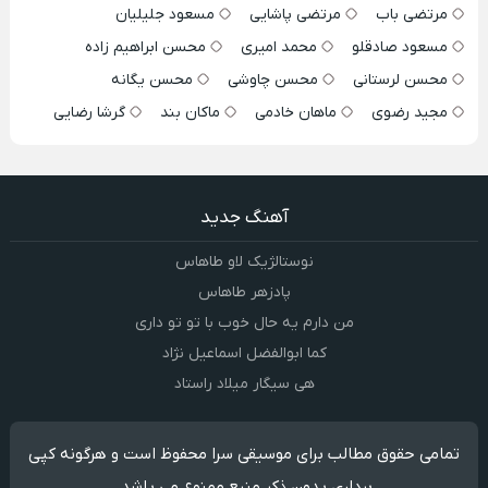
مرتضی باب
مرتضی پاشایی
مسعود جلیلیان
مسعود صادقلو
محمد امیری
محسن ابراهیم زاده
محسن لرستانی
محسن چاوشی
محسن یگانه
مجید رضوی
ماهان خادمی
ماکان بند
گرشا رضایی
آهنگ جدید
نوستالژیک لاو طاهاس
پادزهر طاهاس
من دارم یه حال خوب با تو تو داری
کما ابوالفضل اسماعیل نژاد
هی سیگار میلاد راستاد
تمامی حقوق مطالب برای موسیقی سرا محفوظ است و هرگونه کپی
برداری بدون ذکر منبع ممنوع می باشد.