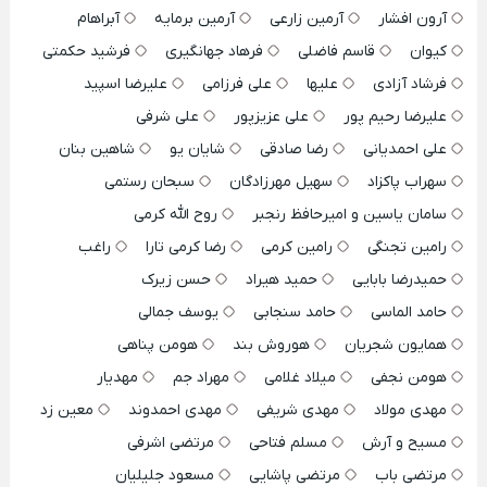
آرون افشار
آرمین زارعی
آرمین برمایه
آبراهام
کیوان
قاسم فاضلی
فرهاد جهانگیری
فرشید حکمتی
فرشاد آزادی
علیها
علی فرزامی
علیرضا اسپید
علیرضا رحیم پور
علی عزیزپور
علی شرفی
علی احمدیانی
رضا صادقی
شایان یو
شاهین بنان
سهراب پاکزاد
سهیل مهرزادگان
سبحان رستمی
سامان یاسین و امیرحافظ رنجبر
روح الله کرمی
رامین تجنگی
رامین کرمی
رضا کرمی تارا
راغب
حمیدرضا بابایی
حمید هیراد
حسن زیرک
حامد الماسی
حامد سنجابی
یوسف جمالی
همایون شجریان
هوروش بند
هومن پناهی
هومن نجفی
میلاد غلامی
مهراد جم
مهدیار
مهدی مولاد
مهدی شریفی
مهدی احمدوند
معین زد
مسیح و آرش
مسلم فتاحی
مرتضی اشرفی
مرتضی باب
مرتضی پاشایی
مسعود جلیلیان