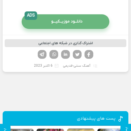
ADS
دانلــود موزیــکیـــو
اشتراک گذاری در شبکه های اجتماعی
فیسوک
تویتر
لینکدین
واتساپ
تلگرام
آهنگ سنتی-قدیمی
6 اکتبر 2023
پست های پیشنهادی