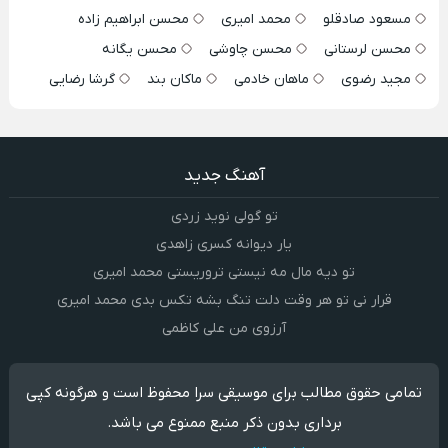
مسعود صادقلو
محمد امیری
محسن ابراهیم زاده
محسن لرستانی
محسن چاوشی
محسن یگانه
مجید رضوی
ماهان خادمی
ماکان بند
گرشا رضایی
آهنگ جدید
تو گولی نوید زردی
یار دیوانه کسری زاهدی
تو دیه مال مه نیستی تروریستی محمد امیری
قرار نی تو هر وقت دلت تنگ بشه تکس بدی محمد امیری
آرزوی من علی کاظمی
تمامی حقوق مطالب برای موسیقی سرا محفوظ است و هرگونه کپی
برداری بدون ذکر منبع ممنوع می باشد.