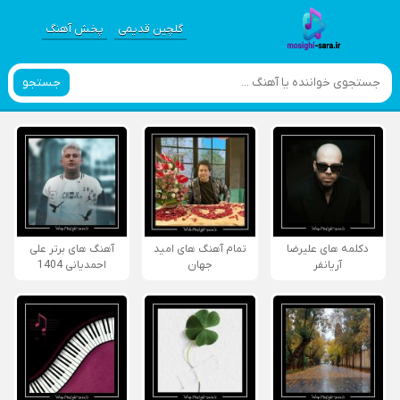
گلچین قدیمی
پخش آهنگ
جستجو
دکلمه های علیرضا
تمام آهنگ های امید
آهنگ های برتر علی
آریانفر
جهان
احمدیانی 1404