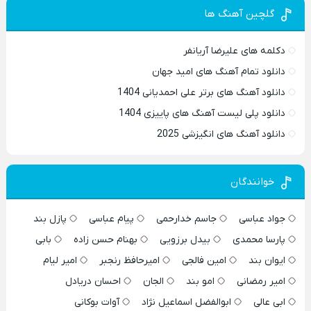
گلچین آهنگ ها
دکلمه های علیرضا آریانفر
دانلود تمام آهنگ های امید جهان
دانلود آهنگ های برتر علی احمدیانی 1404
دانلود پلی لیست آهنگ های پاییزی 1404
دانلود آهنگ های انگیزشی 2025
خوانندگان
جواد عباسی
جاسم خدارحمی
پیام عباسی
پازل بند
پارسا محمدی
بیدل برزویی
بهنام حسن زاده
بابی
ایوان بند
امین فالجی
امیرحافظ رنجبر
امیر لیام
امیر رمضانی
امو بند
الجان
احسان دریادل
ابی عالی
ابوالفضل اسماعیل نژاد
آوات بوکانی