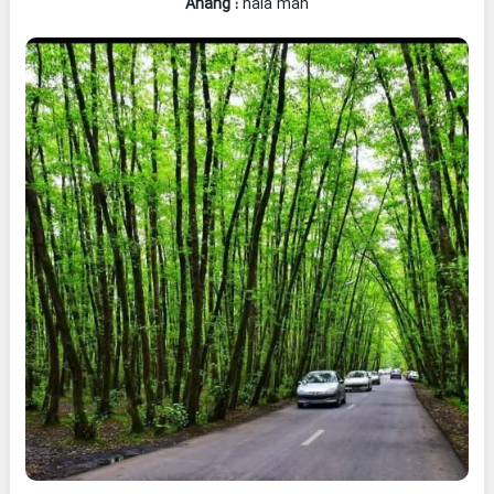
Ahang
:
hala man