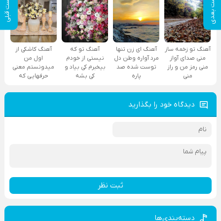
پست بعدی
پست قبلی
آهنگ تو زخمه ساز
آهنگ ای زن تنها
آهنگ تو که
آهنگ کاشکی از
منی صدای آواز
مرد آواره وطن دل
نیستی از خودم
اول من
منی رمز من و راز
توست شده صد
بیخبرم کی بیاد و
میدونستم معنی
منی
پاره
کی بشه
حرفهایی که
دیدگاه خود را بگذارید
ثبت نظر
دسته‌بندی‌ها