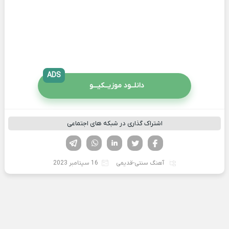
ADS
دانلــود موزیــکیـــو
اشتراک گذاری در شبکه های اجتماعی
فیسوک
تویتر
لینکدین
واتساپ
تلگرام
آهنگ سنتی-قدیمی
16 سپتامبر 2023