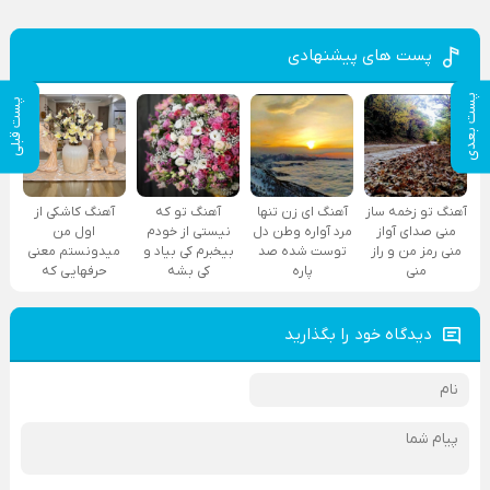
پست های پیشنهادی
پست بعدی
پست قبلی
آهنگ تو زخمه ساز
آهنگ ای زن تنها
آهنگ تو که
آهنگ کاشکی از
منی صدای آواز
مرد آواره وطن دل
نیستی از خودم
اول من
منی رمز من و راز
توست شده صد
بیخبرم کی بیاد و
میدونستم معنی
منی
پاره
کی بشه
حرفهایی که
دیدگاه خود را بگذارید