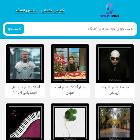
گلچین قدیمی
پخش آهنگ
جستجو
دکلمه های علیرضا
تمام آهنگ های امید
آهنگ های برتر علی
آریانفر
جهان
احمدیانی 1404