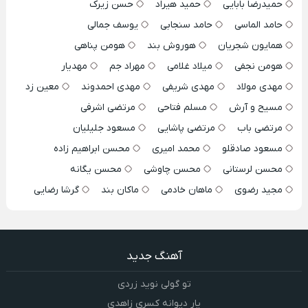
حمیدرضا بابایی
حمید هیراد
حسن زیرک
حامد الماسی
حامد سنجابی
یوسف جمالی
همایون شجریان
هوروش بند
هومن پناهی
هومن نجفی
میلاد غلامی
مهراد جم
مهدیار
مهدی مولاد
مهدی شریفی
مهدی احمدوند
معین زد
مسیح و آرش
مسلم فتاحی
مرتضی اشرفی
مرتضی باب
مرتضی پاشایی
مسعود جلیلیان
مسعود صادقلو
محمد امیری
محسن ابراهیم زاده
محسن لرستانی
محسن چاوشی
محسن یگانه
مجید رضوی
ماهان خادمی
ماکان بند
گرشا رضایی
آهنگ جدید
تو گولی نوید زردی
یار دیوانه کسری زاهدی