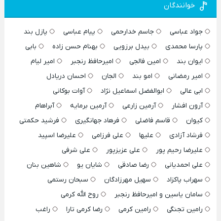
خوانندگان
جواد عباسی
جاسم خدارحمی
پیام عباسی
پازل بند
پارسا محمدی
بیدل برزویی
بهنام حسن زاده
بابی
ایوان بند
امین فالجی
امیرحافظ رنجبر
امیر لیام
امیر رمضانی
امو بند
الجان
احسان دریادل
ابی عالی
ابوالفضل اسماعیل نژاد
آوات بوکانی
آرون افشار
آرمین زارعی
آرمین برمایه
آبراهام
کیوان
قاسم فاضلی
فرهاد جهانگیری
فرشید حکمتی
فرشاد آزادی
علیها
علی فرزامی
علیرضا اسپید
علیرضا رحیم پور
علی عزیزپور
علی شرفی
علی احمدیانی
رضا صادقی
شایان یو
شاهین بنان
سهراب پاکزاد
سهیل مهرزادگان
سبحان رستمی
سامان یاسین و امیرحافظ رنجبر
روح الله کرمی
رامین تجنگی
رامین کرمی
رضا کرمی تارا
راغب