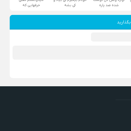
شده صد پاره
کی بشه
حرفهایی که
بگذارید