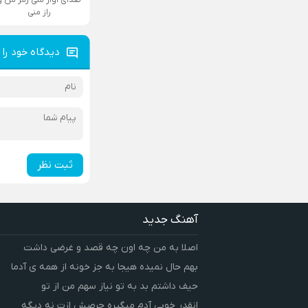
راز منی
دیدگاه خود را 
ثبت نظر
آهنگ جدید
اصلا به من چه اون چه قصد و غرضی داشت
بهم حال نمیده هیجا به جز خونه از همه ی آدما
حیف داشتم بد به تو نیاز سهم من از تو
انقدر خوبی آدم میگیره حرصش ازت نه دیگه