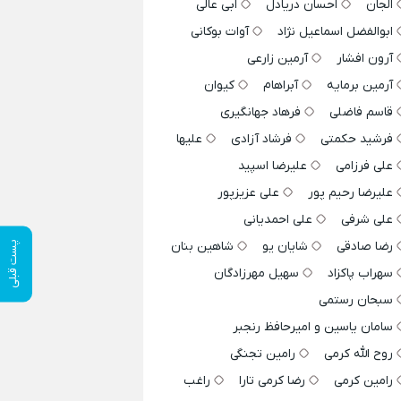
الجان
احسان دریادل
ابی عالی
ابوالفضل اسماعیل نژاد
آوات بوکانی
آرون افشار
آرمین زارعی
آرمین برمایه
آبراهام
کیوان
قاسم فاضلی
فرهاد جهانگیری
فرشید حکمتی
فرشاد آزادی
علیها
علی فرزامی
علیرضا اسپید
علیرضا رحیم پور
علی عزیزپور
علی شرفی
علی احمدیانی
رضا صادقی
شایان یو
شاهین بنان
پست قبلی
سهراب پاکزاد
سهیل مهرزادگان
سبحان رستمی
سامان یاسین و امیرحافظ رنجبر
روح الله کرمی
رامین تجنگی
رامین کرمی
رضا کرمی تارا
راغب