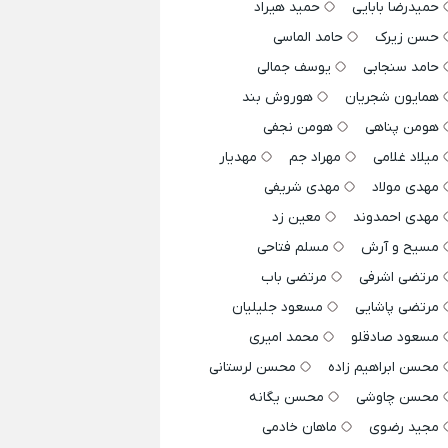
حمیدرضا بابایی
حمید هیراد
حسن زیرک
حامد الماسی
حامد سنجابی
یوسف جمالی
همایون شجریان
هوروش بند
هومن پناهی
هومن نجفی
میلاد غلامی
مهراد جم
مهدیار
مهدی مولاد
مهدی شریفی
مهدی احمدوند
معین زد
مسیح و آرش
مسلم فتاحی
مرتضی اشرفی
مرتضی باب
مرتضی پاشایی
مسعود جلیلیان
مسعود صادقلو
محمد امیری
محسن ابراهیم زاده
محسن لرستانی
محسن چاوشی
محسن یگانه
مجید رضوی
ماهان خادمی