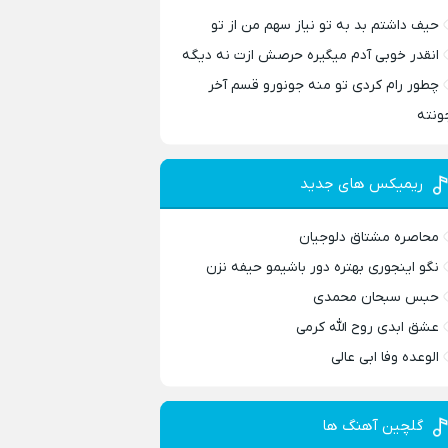
حیف داشتم بد به تو نیاز سهم من از تو
انقدر خوبی آدم میگیره حرصش ازت نه دیگه
چطور رام کردی تو منه جونورو قسم آخر
ونته
ریمیکس های جدید
محاصره مشتاق دلوجیان
نگو اینجوری بهتره دور باشیمو حیفه نزن
حبس سبحان محمدی
عشق ابدی روح الله کرمی
الوعده وفا ابی عالی
گلچین آهنگ ها