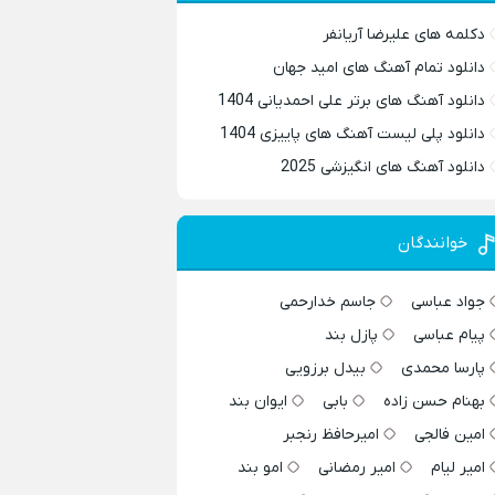
دکلمه های علیرضا آریانفر
دانلود تمام آهنگ های امید جهان
دانلود آهنگ های برتر علی احمدیانی 1404
دانلود پلی لیست آهنگ های پاییزی 1404
دانلود آهنگ های انگیزشی 2025
خوانندگان
جواد عباسی
جاسم خدارحمی
پیام عباسی
پازل بند
پارسا محمدی
بیدل برزویی
بهنام حسن زاده
بابی
ایوان بند
امین فالجی
امیرحافظ رنجبر
امیر لیام
امیر رمضانی
امو بند