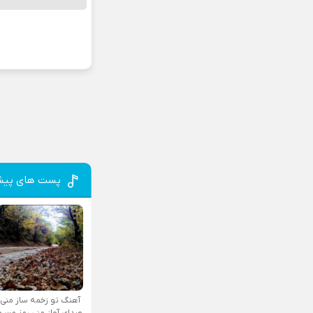
پست های پیش
آهنگ تو زخمه ساز منی
صدای آواز منی رمز من و