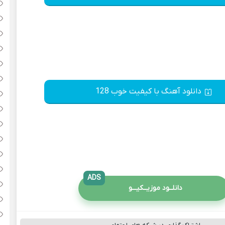
دانلود آهنگ با کیفیت خوب 128
ADS
دانلــود موزیــکیـــو