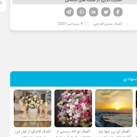
اشتراک گذاری در شبکه های اجتماعی
فیسوک
تویتر
لینکدین
واتساپ
تلگرام
آهنگ سنتی-قدیمی
4 سپتامبر 2023
نهادی
آهنگ ای زن تنها مرد
آهنگ تو که نیستی از
آهنگ کاشکی از اول من
آواره وطن دل توست
خودم بیخبرم کی بیاد و
میدونستم معنی