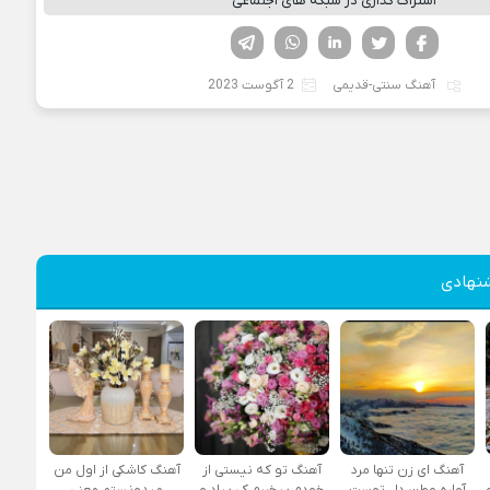
اشتراک گذاری در شبکه های اجتماعی
فیسوک
تویتر
لینکدین
واتساپ
تلگرام
آهنگ سنتی-قدیمی
2 آگوست 2023
نهادی
آهنگ ای زن تنها مرد
آهنگ تو که نیستی از
آهنگ کاشکی از اول من
آواره وطن دل توست
خودم بیخبرم کی بیاد و
میدونستم معنی