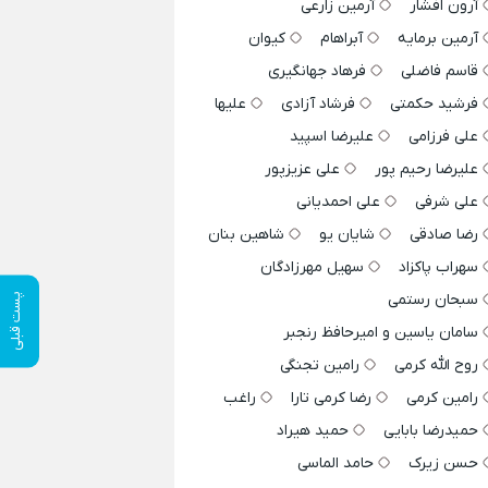
آرون افشار
آرمین زارعی
آرمین برمایه
آبراهام
کیوان
قاسم فاضلی
فرهاد جهانگیری
فرشید حکمتی
فرشاد آزادی
علیها
علی فرزامی
علیرضا اسپید
علیرضا رحیم پور
علی عزیزپور
علی شرفی
علی احمدیانی
رضا صادقی
شایان یو
شاهین بنان
سهراب پاکزاد
سهیل مهرزادگان
سبحان رستمی
پست قبلی
سامان یاسین و امیرحافظ رنجبر
روح الله کرمی
رامین تجنگی
رامین کرمی
رضا کرمی تارا
راغب
حمیدرضا بابایی
حمید هیراد
حسن زیرک
حامد الماسی