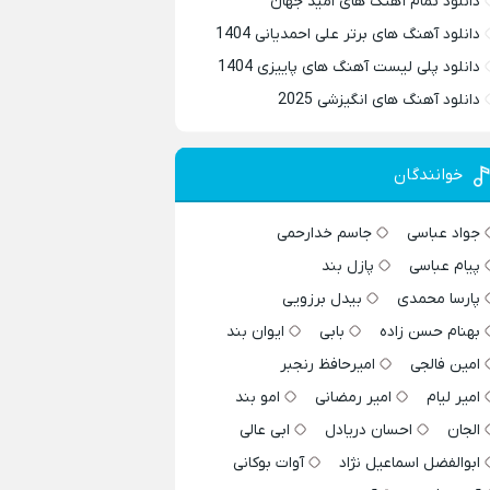
دانلود تمام آهنگ های امید جهان
دانلود آهنگ های برتر علی احمدیانی 1404
دانلود پلی لیست آهنگ های پاییزی 1404
دانلود آهنگ های انگیزشی 2025
خوانندگان
جواد عباسی
جاسم خدارحمی
پیام عباسی
پازل بند
پارسا محمدی
بیدل برزویی
بهنام حسن زاده
بابی
ایوان بند
امین فالجی
امیرحافظ رنجبر
امیر لیام
امیر رمضانی
امو بند
الجان
احسان دریادل
ابی عالی
ابوالفضل اسماعیل نژاد
آوات بوکانی