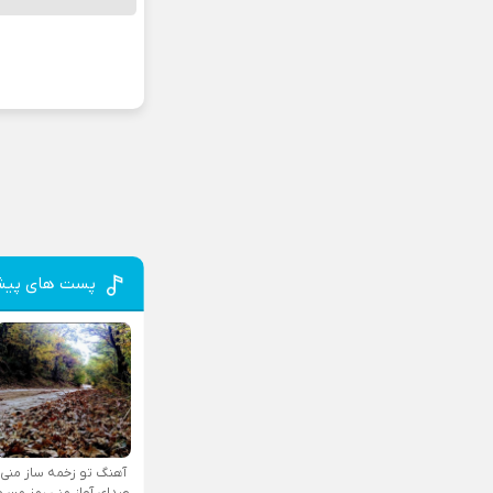
پست های پیش
آهنگ تو زخمه ساز منی
صدای آواز منی رمز من و