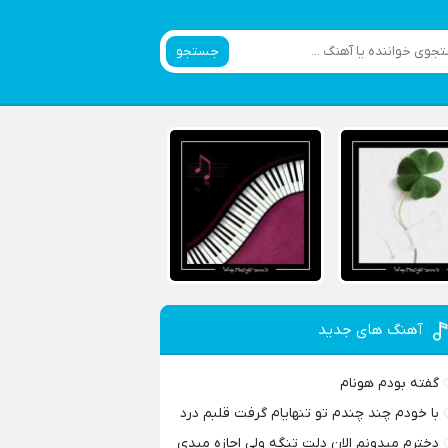
جستجو
آهنگ های جدید
گفته بودم هونام
با خودم چند چندم تو تنهایام گرفت قلبم درد
دخترم میدونم الان دلت تنگه ولی اجازه میدی