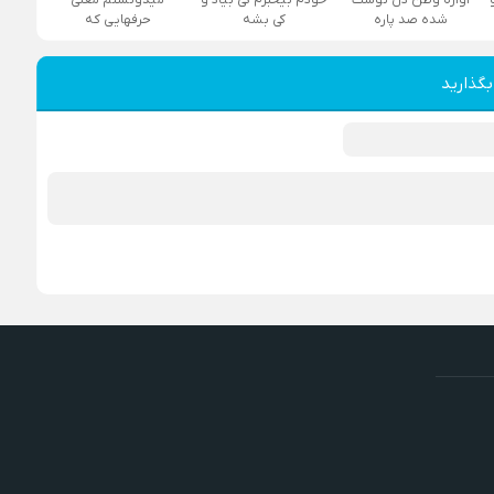
شده صد پاره
کی بشه
حرفهایی که
بگذارید