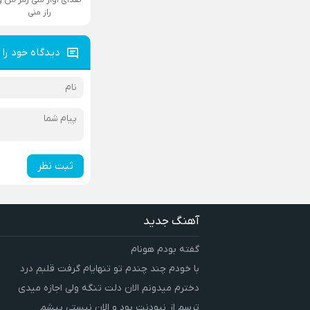
راز منی
دیدگاه خود را 
ثبت نظر
آهنگ جدید
گفته بودم هونام
با خودم چند چندم تو تنهایام گرفت قلبم درد
دخترم میدونم الان دلت تنگه ولی اجازه میدی
ترسم از نبودنت بود و الان نیستی پیشم