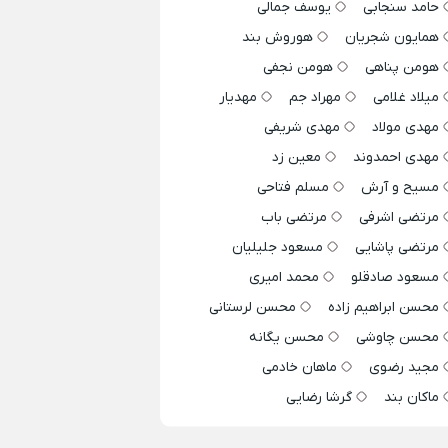
حامد سنجابی
یوسف جمالی
همایون شجریان
هوروش بند
هومن پناهی
هومن نجفی
میلاد غلامی
مهراد جم
مهدیار
مهدی مولاد
مهدی شریفی
مهدی احمدوند
معین زد
مسیح و آرش
مسلم فتاحی
مرتضی اشرفی
مرتضی باب
مرتضی پاشایی
مسعود جلیلیان
مسعود صادقلو
محمد امیری
محسن ابراهیم زاده
محسن لرستانی
محسن چاوشی
محسن یگانه
مجید رضوی
ماهان خادمی
ماکان بند
گرشا رضایی