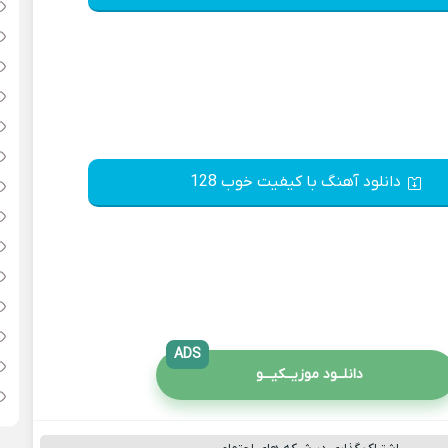
دانلود آهنگ با کیفیت خوب 128
ADS
دانلــود موزیــکیـــو