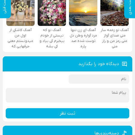
پست بعدی
پست قبلی
آهنگ تو زخمه ساز
آهنگ ای زن تنها
آهنگ تو که
آهنگ کاشکی از
منی صدای آواز
مرد آواره وطن دل
نیستی از خودم
اول من
منی رمز من و راز
توست شده صد
بیخبرم کی بیاد و
میدونستم معنی
منی
پاره
کی بشه
حرفهایی که
دیدگاه خود را بگذارید
ثبت نظر
دسته‌بندی‌ها