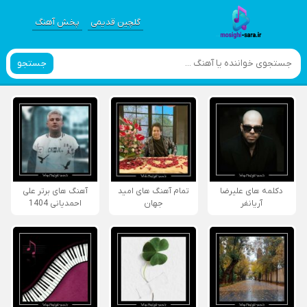
گلچین قدیمی
پخش آهنگ
جستجو
دکلمه های علیرضا
تمام آهنگ های امید
آهنگ های برتر علی
آریانفر
جهان
احمدیانی 1404