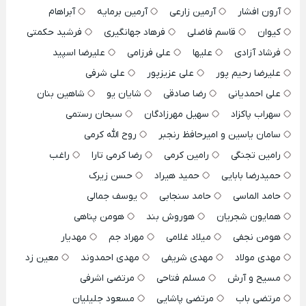
آرون افشار
آرمین زارعی
آرمین برمایه
آبراهام
کیوان
قاسم فاضلی
فرهاد جهانگیری
فرشید حکمتی
فرشاد آزادی
علیها
علی فرزامی
علیرضا اسپید
علیرضا رحیم پور
علی عزیزپور
علی شرفی
علی احمدیانی
رضا صادقی
شایان یو
شاهین بنان
سهراب پاکزاد
سهیل مهرزادگان
سبحان رستمی
سامان یاسین و امیرحافظ رنجبر
روح الله کرمی
رامین تجنگی
رامین کرمی
رضا کرمی تارا
راغب
حمیدرضا بابایی
حمید هیراد
حسن زیرک
حامد الماسی
حامد سنجابی
یوسف جمالی
همایون شجریان
هوروش بند
هومن پناهی
هومن نجفی
میلاد غلامی
مهراد جم
مهدیار
مهدی مولاد
مهدی شریفی
مهدی احمدوند
معین زد
مسیح و آرش
مسلم فتاحی
مرتضی اشرفی
مرتضی باب
مرتضی پاشایی
مسعود جلیلیان