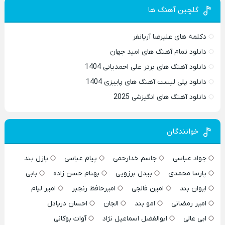
گلچین آهنگ ها
دکلمه های علیرضا آریانفر
دانلود تمام آهنگ های امید جهان
دانلود آهنگ های برتر علی احمدیانی 1404
دانلود پلی لیست آهنگ های پاییزی 1404
دانلود آهنگ های انگیزشی 2025
خوانندگان
جواد عباسی
جاسم خدارحمی
پیام عباسی
پازل بند
پارسا محمدی
بیدل برزویی
بهنام حسن زاده
بابی
ایوان بند
امین فالجی
امیرحافظ رنجبر
امیر لیام
امیر رمضانی
امو بند
الجان
احسان دریادل
ابی عالی
ابوالفضل اسماعیل نژاد
آوات بوکانی