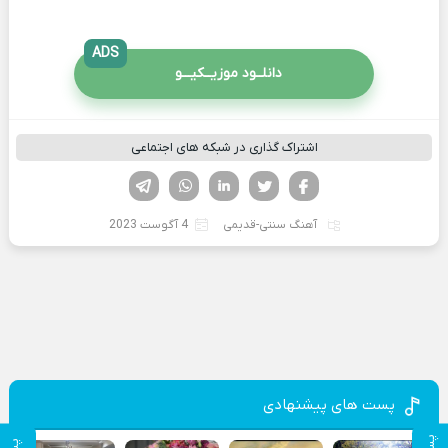
ADS
دانلــود موزیــکیـــو
اشتراک گذاری در شبکه های اجتماعی
فیسوک
تویتر
لینکدین
واتساپ
تلگرام
آهنگ سنتی-قدیمی
4 آگوست 2023
پست های پیشنهادی