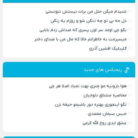
شنیدم میگن مثل من برات نیستش نتونستی
دل مه بی تو چه تنگن شو و روزم یه رنگن
بگو چی اومد سر اون پسری که صداش زدم بابایی
میسپرمت به خاطراتم حالا که مال من با صدای دختر
گلینلیک افشین آذری
ریمیکس های جدید
هوا بارونیه مو چتری بهت نمیاد اصلا هر چی
محاصره مشتاق دلوجیان
نگو اینجوری بهتره دور باشیمو حیفه نزن
حبس سبحان محمدی
عشق ابدی روح الله کرمی