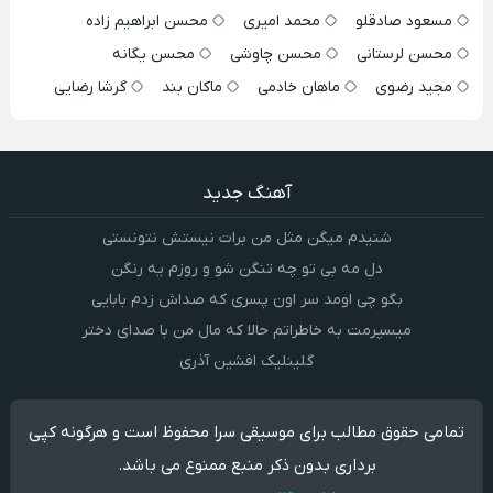
مسعود صادقلو
محمد امیری
محسن ابراهیم زاده
محسن لرستانی
محسن چاوشی
محسن یگانه
مجید رضوی
ماهان خادمی
ماکان بند
گرشا رضایی
آهنگ جدید
شنیدم میگن مثل من برات نیستش نتونستی
دل مه بی تو چه تنگن شو و روزم یه رنگن
بگو چی اومد سر اون پسری که صداش زدم بابایی
میسپرمت به خاطراتم حالا که مال من با صدای دختر
گلینلیک افشین آذری
تمامی حقوق مطالب برای موسیقی سرا محفوظ است و هرگونه کپی
برداری بدون ذکر منبع ممنوع می باشد.