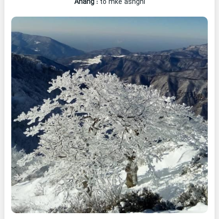
Ahang
:
to mke ashghi