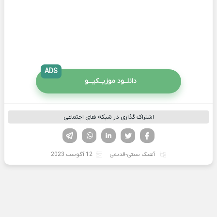
ADS
دانلــود موزیــکیـــو
اشتراک گذاری در شبکه های اجتماعی
فیسوک
تویتر
لینکدین
واتساپ
تلگرام
آهنگ سنتی-قدیمی
12 آگوست 2023