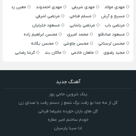
مهدی مولاد
مهدی شریفی
مهدی احمدوند
معین زد
مسیح و آرش
مسلم فتاحی
مرتضی اشرفی
مرتضی باب
مرتضی پاشایی
مسعود جلیلیان
مسعود صادقلو
محمد امیری
محسن ابراهیم زاده
محسن لرستانی
محسن چاوشی
محسن یگانه
مجید رضوی
ماهان خادمی
ماکان بند
گرشا رضایی
آهنگ جدید
پتک شروین حاجی پور
گل از مه جدا بو رفت برگ شمع ز دستم رفت با صدای زن
گل های باران خورده علیرضا قربانی
خودم ساختم امیر مقاره
ادا سینا پارسیان