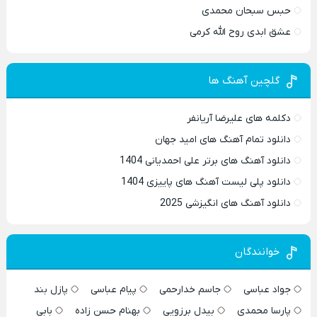
حبس سبحان محمدی
عشق ابدی روح الله کرمی
گلچین آهنگ ها
دکلمه های علیرضا آریانفر
دانلود تمام آهنگ های امید جهان
دانلود آهنگ های برتر علی احمدیانی 1404
دانلود پلی لیست آهنگ های پاییزی 1404
دانلود آهنگ های انگیزشی 2025
خوانندگان
جواد عباسی
جاسم خدارحمی
پیام عباسی
پازل بند
پارسا محمدی
بیدل برزویی
بهنام حسن زاده
بابی