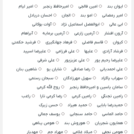
ایوان بند
امین فالجی
امیرحافظ رنجبر
امیر لیام
امیر رمضانی
امو بند
الجان
احسان دریادل
ابی عالی
ابوالفضل اسماعیل نژاد
آوات بوکانی
آرون افشار
آرمین زارعی
آرمین برمایه
آبراهام
کیوان
قاسم فاضلی
فرهاد جهانگیری
فرشید حکمتی
فرشاد آزادی
علیها
علی فرزامی
علیرضا اسپید
علیرضا رحیم پور
علی عزیزپور
علی شرفی
علی احمدیانی
رضا صادقی
شایان یو
شاهین بنان
سهراب پاکزاد
سهیل مهرزادگان
سبحان رستمی
سامان یاسین و امیرحافظ رنجبر
روح الله کرمی
رامین تجنگی
رامین کرمی
رضا کرمی تارا
راغب
حمیدرضا بابایی
حمید هیراد
حسن زیرک
حامد الماسی
حامد سنجابی
یوسف جمالی
همایون شجریان
هوروش بند
هومن پناهی
هومن نجفی
میلاد غلامی
مهراد جم
مهدیار