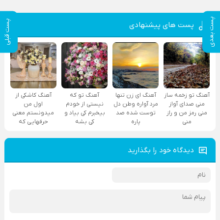
پست بعدی
پست قبلی
پست های پیشنهادی
آهنگ تو زخمه ساز
آهنگ ای زن تنها
آهنگ تو که
آهنگ کاشکی از
منی صدای آواز
مرد آواره وطن دل
نیستی از خودم
اول من
منی رمز من و راز
توست شده صد
بیخبرم کی بیاد و
میدونستم معنی
منی
پاره
کی بشه
حرفهایی که
دیدگاه خود را بگذارید