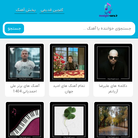
گلچین قدیمی
پخش آهنگ
جستجو
دکلمه های علیرضا
تمام آهنگ های امید
آهنگ های برتر علی
آریانفر
جهان
احمدیانی 1404