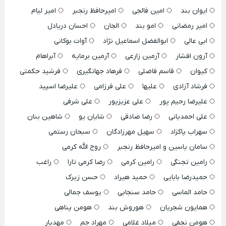
ایوان بند
امین فالجی
امیرحافظ رنجبر
امیر لیام
امیر رمضانی
امو بند
الجان
احسان دریادل
ابی عالی
ابوالفضل اسماعیل نژاد
آوات بوکانی
آرون افشار
آرمین زارعی
آرمین برمایه
آبراهام
کیوان
قاسم فاضلی
فرهاد جهانگیری
فرشید حکمتی
فرشاد آزادی
علیها
علی فرزامی
علیرضا اسپید
علیرضا رحیم پور
علی عزیزپور
علی شرفی
علی احمدیانی
رضا صادقی
شایان یو
شاهین بنان
سهراب پاکزاد
سهیل مهرزادگان
سبحان رستمی
سامان یاسین و امیرحافظ رنجبر
روح الله کرمی
رامین تجنگی
رامین کرمی
رضا کرمی تارا
راغب
حمیدرضا بابایی
حمید هیراد
حسن زیرک
حامد الماسی
حامد سنجابی
یوسف جمالی
همایون شجریان
هوروش بند
هومن پناهی
هومن نجفی
میلاد غلامی
مهراد جم
مهدیار