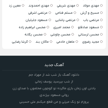
مهدی مولاد
مهدی شریفی
مهدی احمدوند
معین زد
مسیح و آرش
مسلم فتاحی
مرتضی اشرفی
مرتضی باب
مرتضی پاشایی
مسعود جلیلیان
مسعود صادقلو
محمد امیری
محسن ابراهیم زاده
محسن لرستانی
محسن چاوشی
محسن یگانه
مجید رضوی
ماهان خادمی
ماکان بند
گرشا رضایی
آهنگ جدید
دانلود آهنگ باز شب شد از مهراد جم
از شب بپرسید یوسف زمانی
یادتن اون زمان بازی ماکرده تو کوچون محلمون با صدای زن
روانی مسعود بیژندی
یروزم تو زنگ میزنی و من قطع میکنم علی حسینی