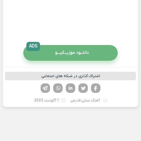
ADS
دانلــود موزیــکیـــو
اشتراک گذاری در شبکه های اجتماعی
فیسوک
تویتر
لینکدین
واتساپ
تلگرام
آهنگ سنتی-قدیمی
1 آگوست 2023