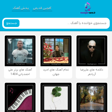
گلچین قدیمی
پخش آهنگ
جستجو
دکلمه های علیرضا
تمام آهنگ های امید
آهنگ های برتر علی
آریانفر
جهان
احمدیانی 1404