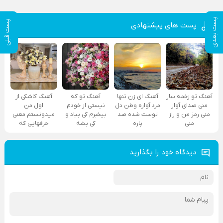
پست بعدی
پست قبلی
پست های پیشنهادی
آهنگ تو زخمه ساز
آهنگ ای زن تنها
آهنگ تو که
آهنگ کاشکی از
منی صدای آواز
مرد آواره وطن دل
نیستی از خودم
اول من
منی رمز من و راز
توست شده صد
بیخبرم کی بیاد و
میدونستم معنی
منی
پاره
کی بشه
حرفهایی که
دیدگاه خود را بگذارید