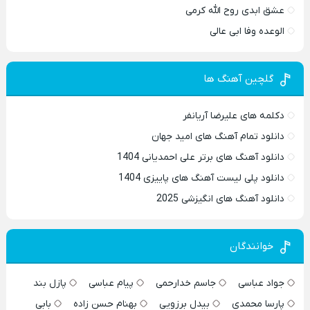
عشق ابدی روح الله کرمی
الوعده وفا ابی عالی
گلچین آهنگ ها
دکلمه های علیرضا آریانفر
دانلود تمام آهنگ های امید جهان
دانلود آهنگ های برتر علی احمدیانی 1404
دانلود پلی لیست آهنگ های پاییزی 1404
دانلود آهنگ های انگیزشی 2025
خوانندگان
جواد عباسی
جاسم خدارحمی
پیام عباسی
پازل بند
پارسا محمدی
بیدل برزویی
بهنام حسن زاده
بابی