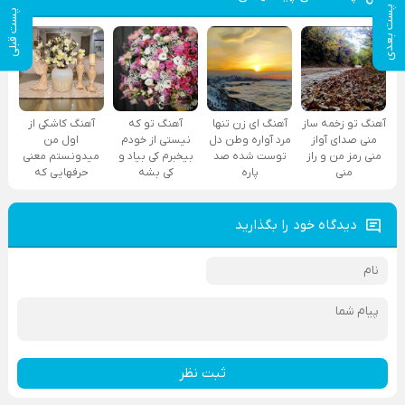
پست بعدی
پست قبلی
آهنگ تو زخمه ساز
آهنگ ای زن تنها
آهنگ تو که
آهنگ کاشکی از
منی صدای آواز
مرد آواره وطن دل
نیستی از خودم
اول من
منی رمز من و راز
توست شده صد
بیخبرم کی بیاد و
میدونستم معنی
منی
پاره
کی بشه
حرفهایی که
دیدگاه خود را بگذارید
ثبت نظر