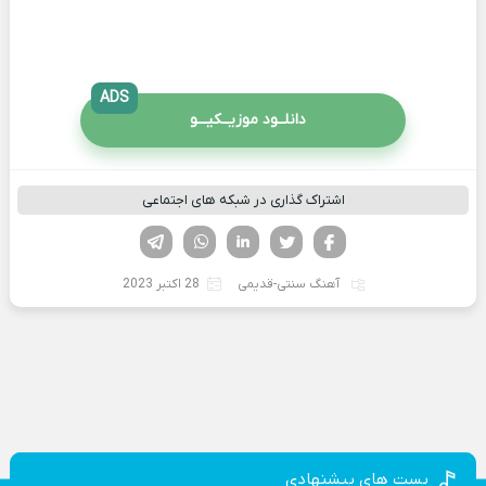
ADS
دانلــود موزیــکیـــو
اشتراک گذاری در شبکه های اجتماعی
فیسوک
تویتر
لینکدین
واتساپ
تلگرام
آهنگ سنتی-قدیمی
28 اکتبر 2023
پست های پیشنهادی