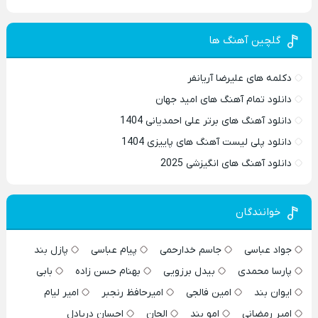
گلچین آهنگ ها
دکلمه های علیرضا آریانفر
دانلود تمام آهنگ های امید جهان
دانلود آهنگ های برتر علی احمدیانی 1404
دانلود پلی لیست آهنگ های پاییزی 1404
دانلود آهنگ های انگیزشی 2025
خوانندگان
جواد عباسی
جاسم خدارحمی
پیام عباسی
پازل بند
پارسا محمدی
بیدل برزویی
بهنام حسن زاده
بابی
ایوان بند
امین فالجی
امیرحافظ رنجبر
امیر لیام
امیر رمضانی
امو بند
الجان
احسان دریادل