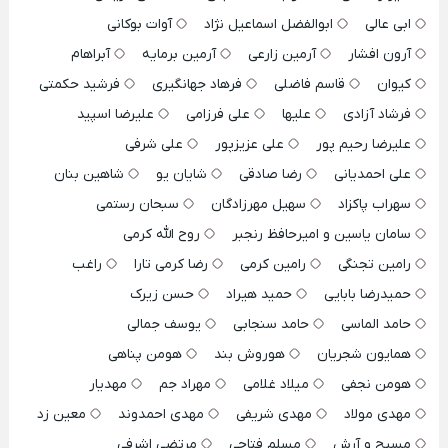
ابی عالی
ابوالفضل اسماعیل نژاد
آوات بوکانی
آرون افشار
آرمین زارعی
آرمین برمایه
آبراهام
کیوان
قاسم فاضلی
فرهاد جهانگیری
فرشید حکمتی
فرشاد آزادی
علیها
علی فرزامی
علیرضا اسپید
علیرضا رحیم پور
علی عزیزپور
علی شرفی
علی احمدیانی
رضا صادقی
شایان یو
شاهین بنان
سهراب پاکزاد
سهیل مهرزادگان
سبحان رستمی
سامان یاسین و امیرحافظ رنجبر
روح الله کرمی
رامین تجنگی
رامین کرمی
رضا کرمی تارا
راغب
حمیدرضا بابایی
حمید هیراد
حسن زیرک
حامد الماسی
حامد سنجابی
یوسف جمالی
همایون شجریان
هوروش بند
هومن پناهی
هومن نجفی
میلاد غلامی
مهراد جم
مهدیار
مهدی مولاد
مهدی شریفی
مهدی احمدوند
معین زد
مسیح و آرش
مسلم فتاحی
مرتضی اشرفی