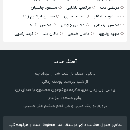
مرتضی باب
مرتضی پاشایی
مسعود جلیلیان
مسعود صادقلو
محمد امیری
محسن ابراهیم زاده
محسن لرستانی
محسن چاوشی
محسن یگانه
مجید رضوی
ماهان خادمی
ماکان بند
گرشا رضایی
آهنگ جدید
دانلود آهنگ باز شب شد از مهراد جم
از شب بپرسید یوسف زمانی
یادتن اون زمان بازی ماکرده تو کوچون محلمون با صدای زن
روانی مسعود بیژندی
یروزم تو زنگ میزنی و من قطع میکنم علی حسینی
تمامی حقوق مطالب برای موسیقی سرا محفوظ است و هرگونه کپی