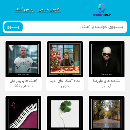
گلچین قدیمی
پخش آهنگ
جستجو
دکلمه های علیرضا
تمام آهنگ های امید
آهنگ های برتر علی
آریانفر
جهان
احمدیانی 1404