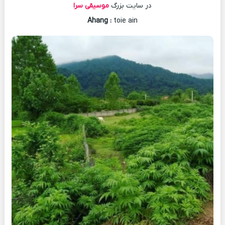
در سایت بزرگ
موسیقی سرا
Ahang
:
toie ain