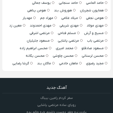
حامد الماسی
حامد سنجابی
یوسف جمالی
همایون شجریان
هوروش بند
هومن پناهی
هومن نجفی
میلاد غلامی
مهراد جم
مهدیار
مهدی مولاد
مهدی شریفی
مهدی احمدوند
معین زد
مسیح و آرش
مسلم فتاحی
مرتضی اشرفی
مرتضی باب
مرتضی پاشایی
مسعود جلیلیان
مسعود صادقلو
محمد امیری
محسن ابراهیم زاده
محسن لرستانی
محسن چاوشی
محسن یگانه
مجید رضوی
ماهان خادمی
ماکان بند
گرشا رضایی
آهنگ جدید
سفر کردم رامین بیباک
رویای ساده مرتضی پاشایی
یادت نره چقد دوست داشتم خره حالم بده