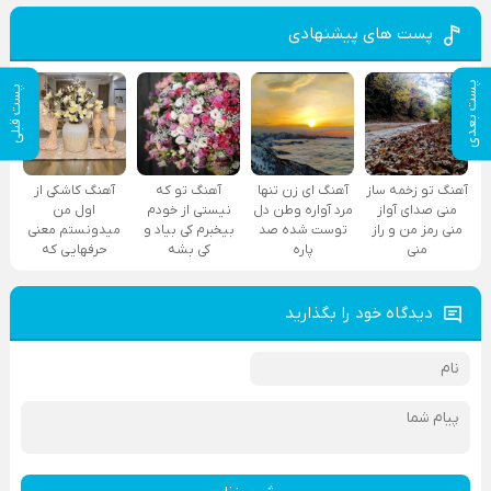
پست های پیشنهادی
پست بعدی
پست قبلی
آهنگ تو زخمه ساز
آهنگ ای زن تنها
آهنگ تو که
آهنگ کاشکی از
منی صدای آواز
مرد آواره وطن دل
نیستی از خودم
اول من
منی رمز من و راز
توست شده صد
بیخبرم کی بیاد و
میدونستم معنی
منی
پاره
کی بشه
حرفهایی که
دیدگاه خود را بگذارید