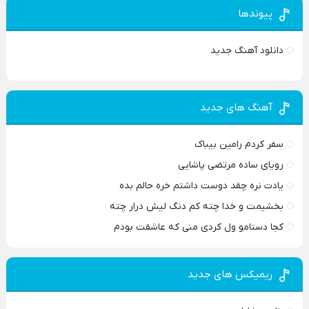
پیوندها
دانلود آهنگ جدید
آهنگ های جدید
سفر کردم رامین بیباک
رویای ساده مرتضی پاشایی
یادت نره چقد دوست داشتم خره حالم بده
بخشیمت و خدا چته کم دنگ لیش درار چته
کجا دستامو ول کردی منی که عاشقت بودم
ریمیکس های جدید