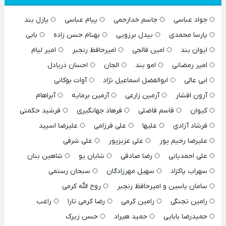
جواد عباسی
جاسم خدارحمی
پیام عباسی
پازل بند
پارسا محمدی
بیدل برزویی
بهنام حسن زاده
بابی
ایوان بند
امین فالجی
امیرحافظ رنجبر
امیر لیام
امیر رمضانی
امو بند
الجان
احسان دریادل
ابی عالی
ابوالفضل اسماعیل نژاد
آوات بوکانی
آرون افشار
آرمین زارعی
آرمین برمایه
آبراهام
کیوان
قاسم فاضلی
فرهاد جهانگیری
فرشید حکمتی
فرشاد آزادی
علیها
علی فرزامی
علیرضا اسپید
علیرضا رحیم پور
علی عزیزپور
علی شرفی
علی احمدیانی
رضا صادقی
شایان یو
شاهین بنان
سهراب پاکزاد
سهیل مهرزادگان
سبحان رستمی
سامان یاسین و امیرحافظ رنجبر
روح الله کرمی
رامین تجنگی
رامین کرمی
رضا کرمی تارا
راغب
حمیدرضا بابایی
حمید هیراد
حسن زیرک