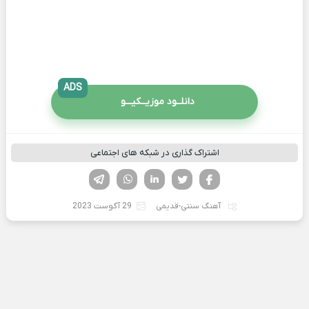
ADS
دانلــود موزیــکیـــو
اشتراک گذاری در شبکه های اجتماعی
فیسوک
تویتر
لینکدین
واتساپ
تلگرام
آهنگ سنتی-قدیمی
29 آگوست 2023