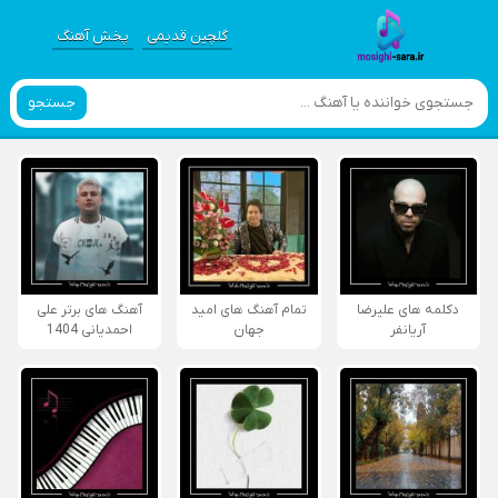
گلچین قدیمی
پخش آهنگ
جستجو
دکلمه های علیرضا
تمام آهنگ های امید
آهنگ های برتر علی
آریانفر
جهان
احمدیانی 1404