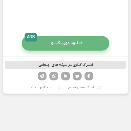
ADS
دانلــود موزیــکیـــو
اشتراک گذاری در شبکه های اجتماعی
فیسوک
تویتر
لینکدین
واتساپ
تلگرام
آهنگ سنتی-قدیمی
11 سپتامبر 2023