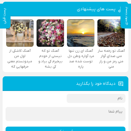
پست های پیشنهادی
پست بعدی
پست قبلی
آهنگ تو زخمه ساز
آهنگ ای زن تنها
آهنگ تو که
آهنگ کاشکی از
منی صدای آواز
مرد آواره وطن دل
نیستی از خودم
اول من
منی رمز من و راز
توست شده صد
بیخبرم کی بیاد و
میدونستم معنی
منی
پاره
کی بشه
حرفهایی که
دیدگاه خود را بگذارید