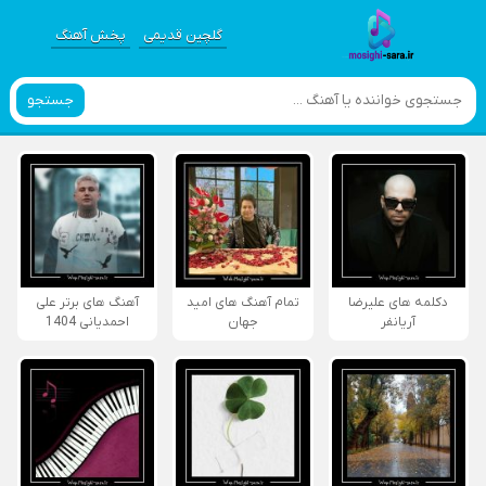
گلچین قدیمی
پخش آهنگ
جستجو
دکلمه های علیرضا
تمام آهنگ های امید
آهنگ های برتر علی
آریانفر
جهان
احمدیانی 1404