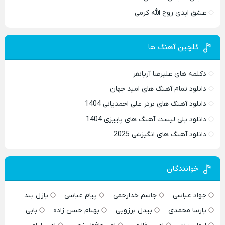
عشق ابدی روح الله کرمی
گلچین آهنگ ها
دکلمه های علیرضا آریانفر
دانلود تمام آهنگ های امید جهان
دانلود آهنگ های برتر علی احمدیانی 1404
دانلود پلی لیست آهنگ های پاییزی 1404
دانلود آهنگ های انگیزشی 2025
خوانندگان
جواد عباسی
جاسم خدارحمی
پیام عباسی
پازل بند
پارسا محمدی
بیدل برزویی
بهنام حسن زاده
بابی