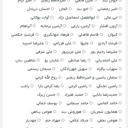
ایوان بند
امین فالجی
امیرحافظ رنجبر
امیر لیام
امیر رمضانی
امو بند
الجان
احسان دریادل
ابی عالی
ابوالفضل اسماعیل نژاد
آوات بوکانی
آرون افشار
آرمین زارعی
آرمین برمایه
آبراهام
کیوان
قاسم فاضلی
فرهاد جهانگیری
فرشید حکمتی
فرشاد آزادی
علیها
علی فرزامی
علیرضا اسپید
علیرضا رحیم پور
علی عزیزپور
علی شرفی
علی احمدیانی
رضا صادقی
شایان یو
شاهین بنان
سهراب پاکزاد
سهیل مهرزادگان
سبحان رستمی
سامان یاسین و امیرحافظ رنجبر
روح الله کرمی
رامین تجنگی
رامین کرمی
رضا کرمی تارا
راغب
حمیدرضا بابایی
حمید هیراد
حسن زیرک
حامد الماسی
حامد سنجابی
یوسف جمالی
همایون شجریان
هوروش بند
هومن پناهی
هومن نجفی
میلاد غلامی
مهراد جم
مهدیار