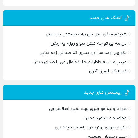
آهنگ های جدید
شنیدم میگن مثل من برات نیستش نتونستی
دل مه بی تو چه تنگن شو و روزم یه رنگن
بگو چی اومد سر اون پسری که صداش زدم بابایی
میسپرمت به خاطراتم حالا که مال من با صدای دختر
گلینلیک افشین آذری
ریمیکس های جدید
هوا بارونیه مو چتری بهت نمیاد اصلا هر چی
محاصره مشتاق دلوجیان
نگو اینجوری بهتره دور باشیمو حیفه نزن
حبس سبحان محمدی