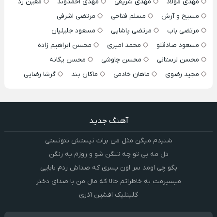
مهدی مولاد
مهدی شریفی
مهدی احمدوند
معین زد
مسیح و آرش
مسلم فتاحی
مرتضی اشرفی
مرتضی باب
مرتضی پاشایی
مسعود جلیلیان
مسعود صادقلو
محمد امیری
محسن ابراهیم زاده
محسن لرستانی
محسن چاوشی
محسن یگانه
مجید رضوی
ماهان خادمی
ماکان بند
گرشا رضایی
آهنگ جدید
شنیدم میگن مثل من برات نیستش نتونستی
دل مه بی تو چه تنگن شو و روزم یه رنگن
بگو چی اومد سر اون پسری که صداش زدم بابایی
میسپرمت به خاطراتم حالا که مال من با صدای دختر
گلینلیک افشین آذری