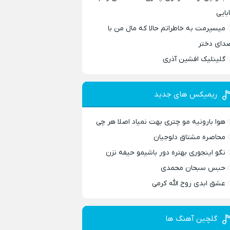
ابایی
میسپرمت به خاطراتم حالا که مال من با
دای دختر
گلینلیک افشین آذری
ریمیکس های جدید
هوا بارونیه مو چتری بهت نمیاد اصلا هر چی
محاصره مشتاق دلوجیان
نگو اینجوری بهتره دور باشیمو حیفه نزن
حبس سبحان محمدی
عشق ابدی روح الله کرمی
گلچین آهنگ ها