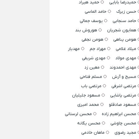
حمیدرضا بابایی
حمید هیراد
حسن زیرک
حامد الماسی
حامد سنجابی
یوسف جمالی
همایون شجریان
هوروش بند
هومن پناهی
هومن نجفی
میلاد غلامی
مهراد جم
مهدیار
مهدی مولاد
مهدی شریفی
مهدی احمدوند
معین زد
مسیح و آرش
مسلم فتاحی
مرتضی اشرفی
مرتضی باب
مرتضی پاشایی
مسعود جلیلیان
مسعود صادقلو
محمد امیری
محسن ابراهیم زاده
محسن لرستانی
محسن چاوشی
محسن یگانه
مجید رضوی
ماهان خادمی