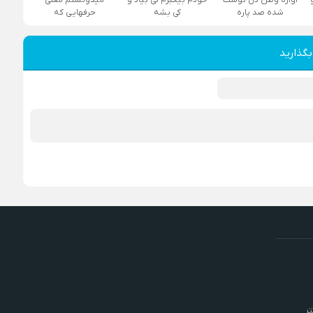
شده صد پاره
کی بشه
حرفهایی که
بگذارید
ر