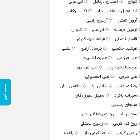
الجان
احسان دریادل
ابی عالی
ابوالفضل اسماعیل نژاد
آوات بوکانی
آرون افشار
آرمین زارعی
آرمین برمایه
آبراهام
کیوان
قاسم فاضلی
فرهاد جهانگیری
فرشید حکمتی
فرشاد آزادی
علیها
علی فرزامی
علیرضا اسپید
علیرضا رحیم پور
علی عزیزپور
علی شرفی
علی احمدیانی
رضا صادقی
شایان یو
شاهین بنان
پست قبلی
سهراب پاکزاد
سهیل مهرزادگان
سبحان رستمی
سامان یاسین و امیرحافظ رنجبر
روح الله کرمی
رامین تجنگی
رامین کرمی
رضا کرمی تارا
راغب