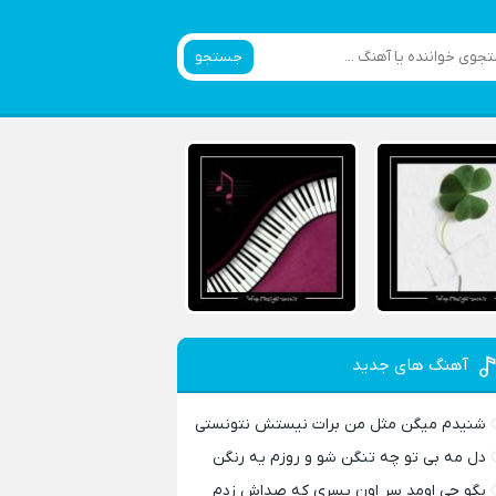
جستجو
آهنگ های جدید
شنیدم میگن مثل من برات نیستش نتونستی
دل مه بی تو چه تنگن شو و روزم یه رنگن
بگو چی اومد سر اون پسری که صداش زدم