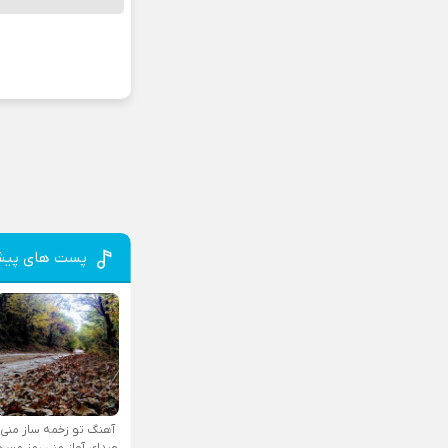
پست های پیش
آهنگ تو زخمه ساز منی
صدای آواز منی رمز من و