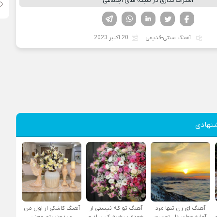
اشتراک گذاری در شبکه های اجتماعی
فیسوک
تویتر
لینکدین
واتساپ
تلگرام
آهنگ سنتی-قدیمی
20 اکتبر 2023
نهادی
آهنگ ای زن تنها مرد
آهنگ تو که نیستی از
آهنگ کاشکی از اول من
آواره وطن دل توست
خودم بیخبرم کی بیاد و
میدونستم معنی