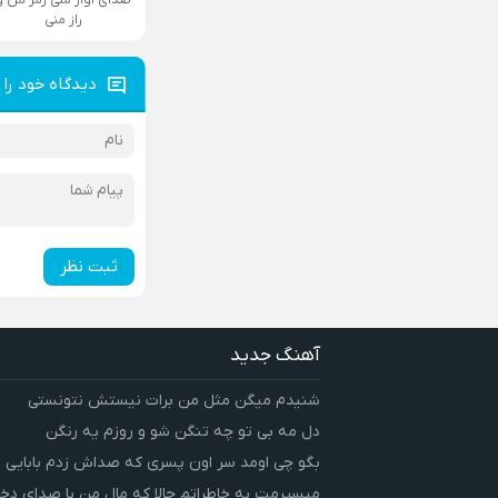
راز منی
دیدگاه خود را 
ثبت نظر
آهنگ جدید
شنیدم میگن مثل من برات نیستش نتونستی
دل مه بی تو چه تنگن شو و روزم یه رنگن
بگو چی اومد سر اون پسری که صداش زدم بابایی
میسپرمت به خاطراتم حالا که مال من با صدای دخت