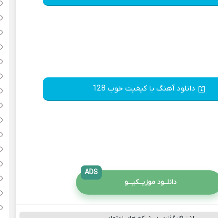
دانلود آهنگ با کیفیت خوب 128
ADS
دانلــود موزیــکیـــو