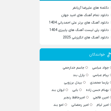
دکلمه های علیرضا آریانفر
دانلود تمام آهنگ های امید جهان
دانلود آهنگ های برتر علی احمدیانی 1404
دانلود پلی لیست آهنگ های پاییزی 1404
دانلود آهنگ های انگیزشی 2025
خوانندگان
جواد عباسی
جاسم خدارحمی
پیام عباسی
پازل بند
پارسا محمدی
بیدل برزویی
بهنام حسن زاده
بابی
ایوان بند
امین فالجی
امیرحافظ رنجبر
امیر لیام
امیر رمضانی
امو بند