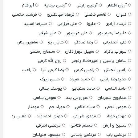
آرون افشار
آرمین زارعی
آرمین برمایه
آبراهام
کیوان
قاسم فاضلی
فرهاد جهانگیری
فرشید حکمتی
فرشاد آزادی
علیها
علی فرزامی
علیرضا اسپید
علیرضا رحیم پور
علی عزیزپور
علی شرفی
علی احمدیانی
رضا صادقی
شایان یو
شاهین بنان
سهراب پاکزاد
سهیل مهرزادگان
سبحان رستمی
سامان یاسین و امیرحافظ رنجبر
روح الله کرمی
رامین تجنگی
رامین کرمی
رضا کرمی تارا
راغب
حمیدرضا بابایی
حمید هیراد
حسن زیرک
حامد الماسی
حامد سنجابی
یوسف جمالی
همایون شجریان
هوروش بند
هومن پناهی
هومن نجفی
میلاد غلامی
مهراد جم
مهدیار
مهدی مولاد
مهدی شریفی
مهدی احمدوند
معین زد
مسیح و آرش
مسلم فتاحی
مرتضی اشرفی
مرتضی باب
مرتضی پاشایی
مسعود جلیلیان