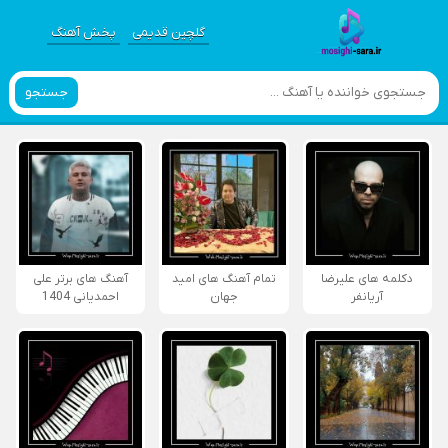
گلچین قدیمی
پخش آهنگ
جستجو
دکلمه های علیرضا
تمام آهنگ های امید
آهنگ های برتر علی
آریانفر
جهان
احمدیانی 1404