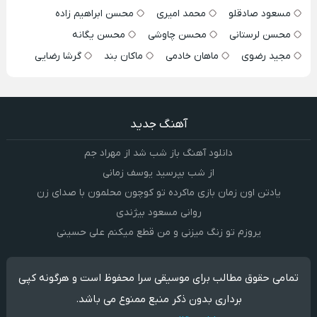
مسعود صادقلو
محمد امیری
محسن ابراهیم زاده
محسن لرستانی
محسن چاوشی
محسن یگانه
مجید رضوی
ماهان خادمی
ماکان بند
گرشا رضایی
آهنگ جدید
دانلود آهنگ باز شب شد از مهراد جم
از شب بپرسید یوسف زمانی
یادتن اون زمان بازی ماکرده تو کوچون محلمون با صدای زن
روانی مسعود بیژندی
یروزم تو زنگ میزنی و من قطع میکنم علی حسینی
تمامی حقوق مطالب برای موسیقی سرا محفوظ است و هرگونه کپی
برداری بدون ذکر منبع ممنوع می باشد.