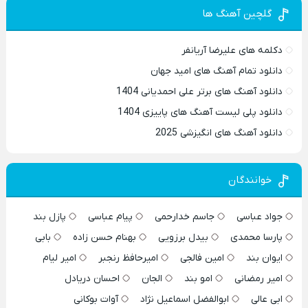
گلچین آهنگ ها
دکلمه های علیرضا آریانفر
دانلود تمام آهنگ های امید جهان
دانلود آهنگ های برتر علی احمدیانی 1404
دانلود پلی لیست آهنگ های پاییزی 1404
دانلود آهنگ های انگیزشی 2025
خوانندگان
جواد عباسی
جاسم خدارحمی
پیام عباسی
پازل بند
پارسا محمدی
بیدل برزویی
بهنام حسن زاده
بابی
ایوان بند
امین فالجی
امیرحافظ رنجبر
امیر لیام
امیر رمضانی
امو بند
الجان
احسان دریادل
ابی عالی
ابوالفضل اسماعیل نژاد
آوات بوکانی