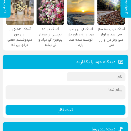
پست بعدی
پست قبلی
آهنگ تو زخمه ساز
آهنگ ای زن تنها
آهنگ تو که
آهنگ کاشکی از
منی صدای آواز
مرد آواره وطن دل
نیستی از خودم
اول من
منی رمز من و راز
توست شده صد
بیخبرم کی بیاد و
میدونستم معنی
منی
پاره
کی بشه
حرفهایی که
دیدگاه خود را بگذارید
ثبت نظر
دسته‌بندی‌ها