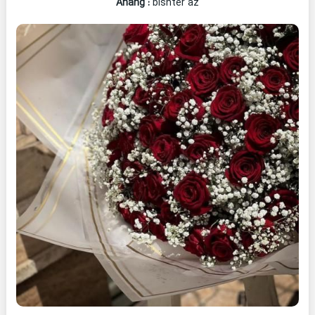
Ahang
:
bishter az