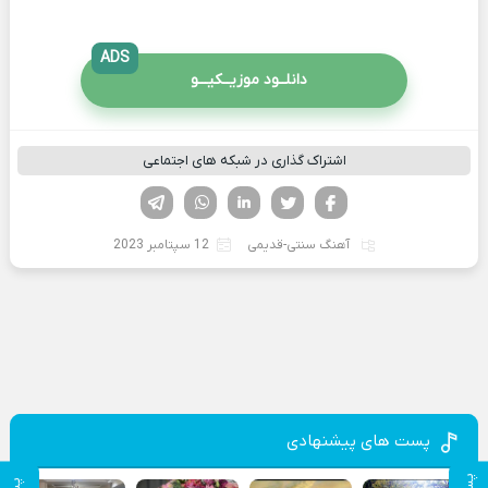
ADS
دانلــود موزیــکیـــو
اشتراک گذاری در شبکه های اجتماعی
فیسوک
تویتر
لینکدین
واتساپ
تلگرام
آهنگ سنتی-قدیمی
12 سپتامبر 2023
پست های پیشنهادی