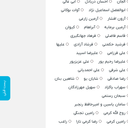
الجان
احسان دریادل
ابی عالی
ابوالفضل اسماعیل نژاد
آوات بوکانی
آرون افشار
آرمین زارعی
آرمین برمایه
آبراهام
کیوان
قاسم فاضلی
فرهاد جهانگیری
فرشید حکمتی
فرشاد آزادی
علیها
علی فرزامی
علیرضا اسپید
علیرضا رحیم پور
علی عزیزپور
علی شرفی
علی احمدیانی
رضا صادقی
شایان یو
شاهین بنان
پست قبلی
سهراب پاکزاد
سهیل مهرزادگان
سبحان رستمی
سامان یاسین و امیرحافظ رنجبر
روح الله کرمی
رامین تجنگی
رامین کرمی
رضا کرمی تارا
راغب