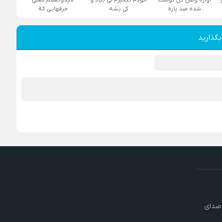
شده صد پاره
کی بشه
حرفهایی که
بگذارید
 صدای