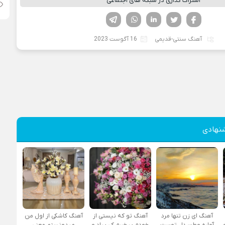
اشتراک گذاری در شبکه های اجتماعی
فیسوک
تویتر
لینکدین
واتساپ
تلگرام
آهنگ سنتی-قدیمی
16 آگوست 2023
نهادی
آهنگ ای زن تنها مرد
آهنگ تو که نیستی از
آهنگ کاشکی از اول من
آواره وطن دل توست
خودم بیخبرم کی بیاد و
میدونستم معنی