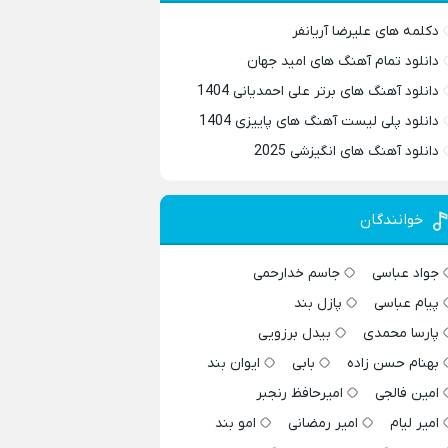
دکلمه های علیرضا آریانفر
دانلود تمام آهنگ های امید جهان
دانلود آهنگ های برتر علی احمدیانی 1404
دانلود پلی لیست آهنگ های پاییزی 1404
دانلود آهنگ های انگیزشی 2025
خوانندگان
جواد عباسی
جاسم خدارحمی
پیام عباسی
پازل بند
پارسا محمدی
بیدل برزویی
بهنام حسن زاده
بابی
ایوان بند
امین فالجی
امیرحافظ رنجبر
امیر لیام
امیر رمضانی
امو بند