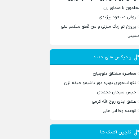
حلمون با صدای زن
روانی مسعود بیژندی
یروزم تو زنگ میزنی و من قطع میکنم علی
سینی
ریمیکس های جدید
محاصره مشتاق دلوجیان
نگو اینجوری بهتره دور باشیمو حیفه نزن
حبس سبحان محمدی
عشق ابدی روح الله کرمی
الوعده وفا ابی عالی
گلچین آهنگ ها