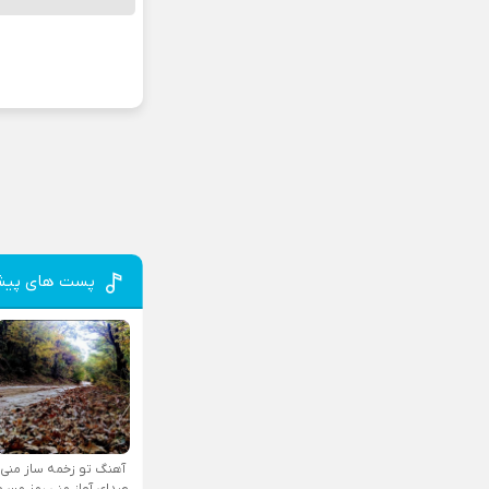
پست های پیش
آهنگ تو زخمه ساز منی
صدای آواز منی رمز من و