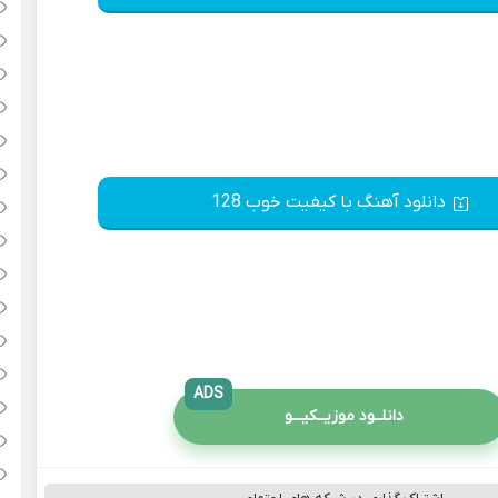
دانلود آهنگ با کیفیت خوب 128
ADS
دانلــود موزیــکیـــو