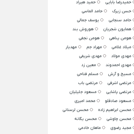
حمیدرضا بابایی
حمید هیراد
حسن زیرک
حامد الماسی
حامد سنجابی
یوسف جمالی
همایون شجریان
هوروش بند
هومن پناهی
هومن نجفی
میلاد غلامی
مهراد جم
مهدیار
مهدی مولاد
مهدی شریفی
مهدی احمدوند
معین زد
مسیح و آرش
مسلم فتاحی
مرتضی اشرفی
مرتضی باب
مرتضی پاشایی
مسعود جلیلیان
مسعود صادقلو
محمد امیری
محسن ابراهیم زاده
محسن لرستانی
محسن چاوشی
محسن یگانه
مجید رضوی
ماهان خادمی