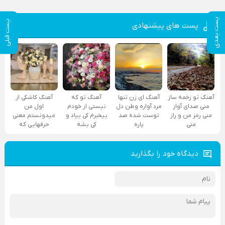
پست بعدی
پست قبلی
پست های پیشنهادی
آهنگ تو زخمه ساز
آهنگ ای زن تنها
آهنگ تو که
آهنگ کاشکی از
منی صدای آواز
مرد آواره وطن دل
نیستی از خودم
اول من
منی رمز من و راز
توست شده صد
بیخبرم کی بیاد و
میدونستم معنی
منی
پاره
کی بشه
حرفهایی که
دیدگاه خود را بگذارید