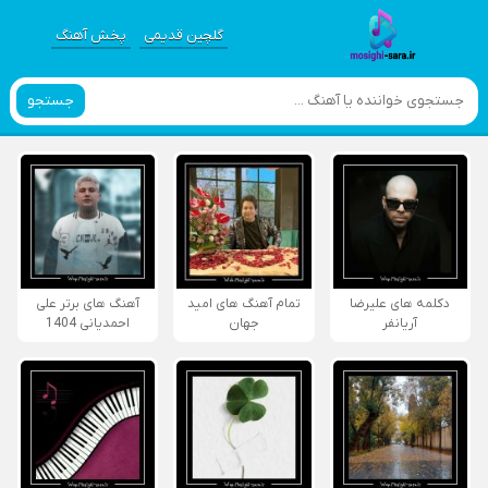
گلچین قدیمی
پخش آهنگ
جستجو
دکلمه های علیرضا
تمام آهنگ های امید
آهنگ های برتر علی
آریانفر
جهان
احمدیانی 1404