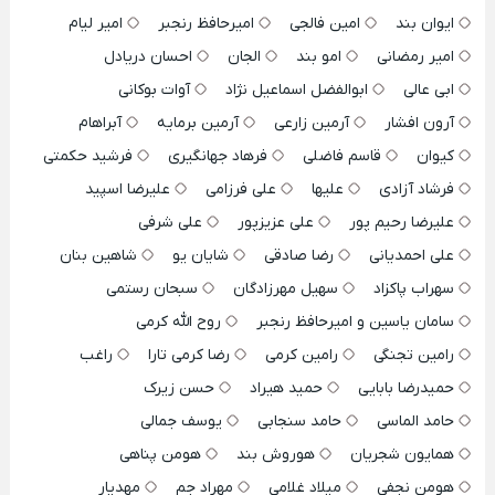
ایوان بند
امین فالجی
امیرحافظ رنجبر
امیر لیام
امیر رمضانی
امو بند
الجان
احسان دریادل
ابی عالی
ابوالفضل اسماعیل نژاد
آوات بوکانی
آرون افشار
آرمین زارعی
آرمین برمایه
آبراهام
کیوان
قاسم فاضلی
فرهاد جهانگیری
فرشید حکمتی
فرشاد آزادی
علیها
علی فرزامی
علیرضا اسپید
علیرضا رحیم پور
علی عزیزپور
علی شرفی
علی احمدیانی
رضا صادقی
شایان یو
شاهین بنان
سهراب پاکزاد
سهیل مهرزادگان
سبحان رستمی
سامان یاسین و امیرحافظ رنجبر
روح الله کرمی
رامین تجنگی
رامین کرمی
رضا کرمی تارا
راغب
حمیدرضا بابایی
حمید هیراد
حسن زیرک
حامد الماسی
حامد سنجابی
یوسف جمالی
همایون شجریان
هوروش بند
هومن پناهی
هومن نجفی
میلاد غلامی
مهراد جم
مهدیار