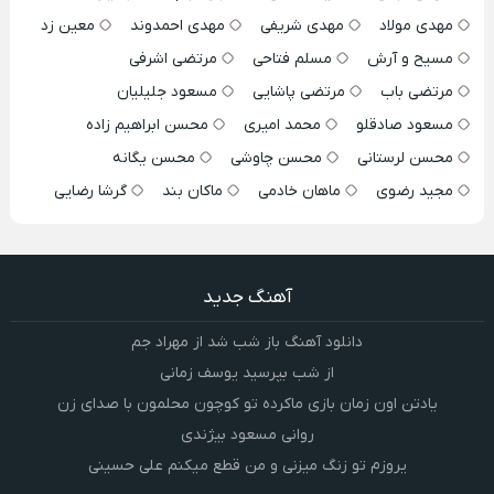
مهدی مولاد
مهدی شریفی
مهدی احمدوند
معین زد
مسیح و آرش
مسلم فتاحی
مرتضی اشرفی
مرتضی باب
مرتضی پاشایی
مسعود جلیلیان
مسعود صادقلو
محمد امیری
محسن ابراهیم زاده
محسن لرستانی
محسن چاوشی
محسن یگانه
مجید رضوی
ماهان خادمی
ماکان بند
گرشا رضایی
آهنگ جدید
دانلود آهنگ باز شب شد از مهراد جم
از شب بپرسید یوسف زمانی
یادتن اون زمان بازی ماکرده تو کوچون محلمون با صدای زن
روانی مسعود بیژندی
یروزم تو زنگ میزنی و من قطع میکنم علی حسینی