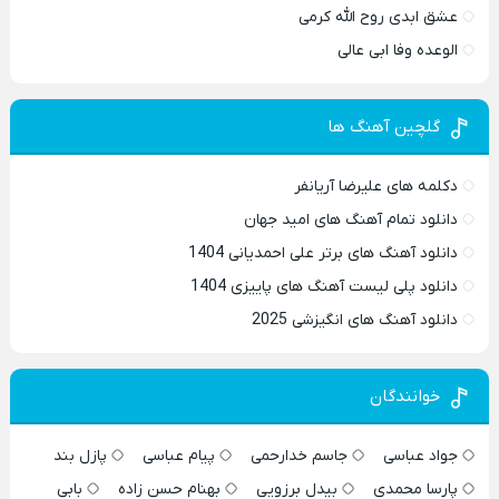
عشق ابدی روح الله کرمی
الوعده وفا ابی عالی
گلچین آهنگ ها
دکلمه های علیرضا آریانفر
دانلود تمام آهنگ های امید جهان
دانلود آهنگ های برتر علی احمدیانی 1404
دانلود پلی لیست آهنگ های پاییزی 1404
دانلود آهنگ های انگیزشی 2025
خوانندگان
جواد عباسی
جاسم خدارحمی
پیام عباسی
پازل بند
پارسا محمدی
بیدل برزویی
بهنام حسن زاده
بابی