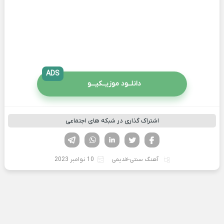
ADS
دانلــود موزیــکیـــو
اشتراک گذاری در شبکه های اجتماعی
فیسوک
تویتر
لینکدین
واتساپ
تلگرام
آهنگ سنتی-قدیمی
10 نوامبر 2023