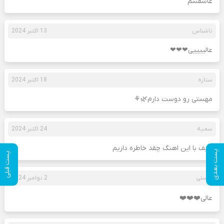
عاشقشم
ناشناس
13 اکتبر 2024
عالییییی❤❤❤
ستاره
18 اکتبر 2024
مهستی رو دوست دارم🌿⚘️
سمیه
24 اکتبر 2024
حیف با این اهنگ چقد خاطره داریم
پست بعدی
پست قبلی
هستی
2 نوامبر 2024
عالی❤️❤️❤️