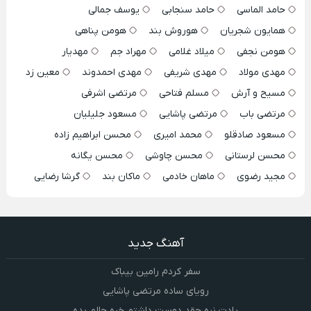
حامد الماسی
حامد سنجابی
یوسف جمالی
همایون شجریان
هوروش بند
هومن پناهی
هومن نجفی
میلاد غلامی
مهراد جم
مهدیار
مهدی مولاد
مهدی شریفی
مهدی احمدوند
معین زد
مسیح و آرش
مسلم فتاحی
مرتضی اشرفی
مرتضی باب
مرتضی پاشایی
مسعود جلیلیان
مسعود صادقلو
محمد امیری
محسن ابراهیم زاده
محسن لرستانی
محسن چاوشی
محسن یگانه
مجید رضوی
ماهان خادمی
ماکان بند
گرشا رضایی
آهنگ جدید
سفر کردم رامین بیباک
رویای ساده مرتضی پاشایی
یادت نره چقد دوست داشتم خره حالم بده