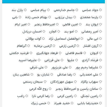
جواد عباسی
جاسم خدارحمی
پیام عباسی
پازل بند
پارسا محمدی
بیدل برزویی
بهنام حسن زاده
بابی
ایوان بند
امین فالجی
امیرحافظ رنجبر
امیر لیام
امیر رمضانی
امو بند
الجان
احسان دریادل
ابی عالی
ابوالفضل اسماعیل نژاد
آوات بوکانی
آرون افشار
آرمین زارعی
آرمین برمایه
آبراهام
کیوان
قاسم فاضلی
فرهاد جهانگیری
فرشید حکمتی
فرشاد آزادی
علیها
علی فرزامی
علیرضا اسپید
علیرضا رحیم پور
علی عزیزپور
علی شرفی
علی احمدیانی
رضا صادقی
شایان یو
شاهین بنان
سهراب پاکزاد
سهیل مهرزادگان
سبحان رستمی
سامان یاسین و امیرحافظ رنجبر
روح الله کرمی
رامین تجنگی
رامین کرمی
رضا کرمی تارا
راغب
حمیدرضا بابایی
حمید هیراد
حسن زیرک