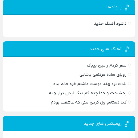
پیوندها
دانلود آهنگ جدید
آهنگ های جدید
سفر کردم رامین بیباک
رویای ساده مرتضی پاشایی
یادت نره چقد دوست داشتم خره حالم بده
بخشیمت و خدا چته کم دنگ لیش درار چته
کجا دستامو ول کردی منی که عاشقت بودم
ریمیکس های جدید