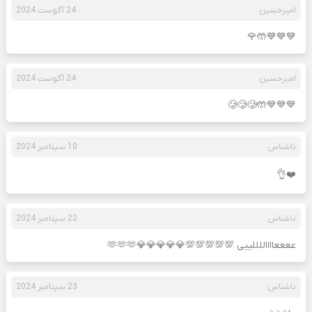
امیرحسین
24 آگوست 2024
💙💙💙🤲🌹
امیرحسین
24 آگوست 2024
💙💙💙🤲🥲🥲🥲
ناشناس
10 سپتامبر 2024
❤️👌
ناشناس
22 سپتامبر 2024
ععععااااللللییی 💯💯💯💯💯💎💎💎💎💎🫶🫶🫶
ناشناس
23 سپتامبر 2024