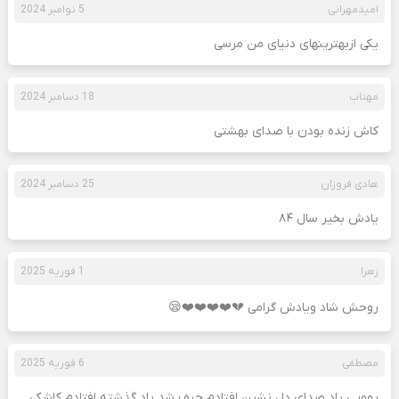
امیدمهرانی
5 نوامبر 2024
یکی ازبهترینهای دنیای من مرسی
مهتاب
18 دسامبر 2024
کاش زنده بودن با صدای بهشتی
هادی فروزان
25 دسامبر 2024
یادش بخیر سال ۸۴
زهرا
1 فوریه 2025
روحش شاد ویادش گرامی 💔❤️❤️❤️❤️😪
مصطفی
6 فوریه 2025
یهویی یاد صدای دل نشین افتادم حیف شد یاد گذشته افتادم کاشکی