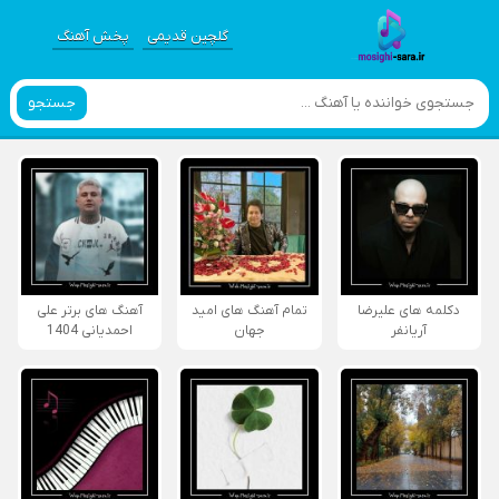
گلچین قدیمی
پخش آهنگ
جستجو
دکلمه های علیرضا
تمام آهنگ های امید
آهنگ های برتر علی
آریانفر
جهان
احمدیانی 1404