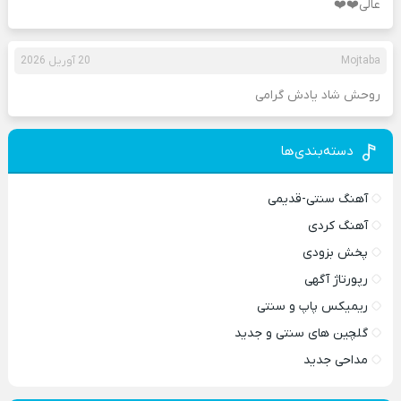
عالی❤️❤️
Mojtaba
20 آوریل 2026
روحش شاد یادش گرامی
دسته‌بندی‌ها
آهنگ سنتی-قدیمی
آهنگ کردی
پخش بزودی
رپورتاژ آگهی
ریمیکس پاپ و سنتی
گلچین های سنتی و جدید
مداحی جدید