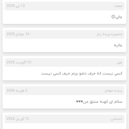
محمد
13 می 2025
عالی😍
منصوره ورمه زیار
16 جولای 2025
عالیه
علی
10 آگوست 2025
کسی نیست که حرف دلمو بزنم حیف کسی نیست
پرنده مهاجر
2 فوریه 2026
سلام ای کهنه عشق من♥️♥️♥️
ناشناس
12 آوریل 2026