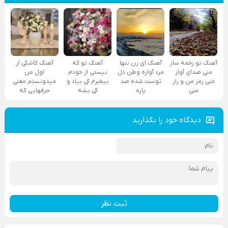
آهنگ تو زخمه ساز
آهنگ ای زن تنها
آهنگ تو که
آهنگ کاشکی از
منی صدای آواز
مرد آواره وطن دل
نیستی از خودم
اول من
منی رمز من و راز
توست شده صد
بیخبرم کی بیاد و
میدونستم معنی
منی
پاره
کی بشه
حرفهایی که
دیدگاه خود را بگذارید
ثبت نظر