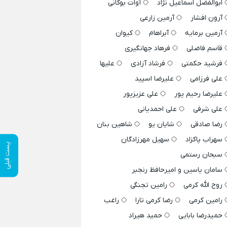
ابوالفضل اسماعیل نژاد
آوات بوکانی
آرون افشار
آرمین زارعی
آرمین برمایه
آبراهام
کیوان
قاسم فاضلی
فرهاد جهانگیری
فرشید حکمتی
فرشاد آزادی
علیها
علی فرزامی
علیرضا اسپید
علیرضا رحیم پور
علی عزیزپور
علی شرفی
علی احمدیانی
رضا صادقی
شایان یو
شاهین بنان
سهراب پاکزاد
سهیل مهرزادگان
پست قبلی
سبحان رستمی
سامان یاسین و امیرحافظ رنجبر
روح الله کرمی
رامین تجنگی
رامین کرمی
رضا کرمی تارا
راغب
حمیدرضا بابایی
حمید هیراد