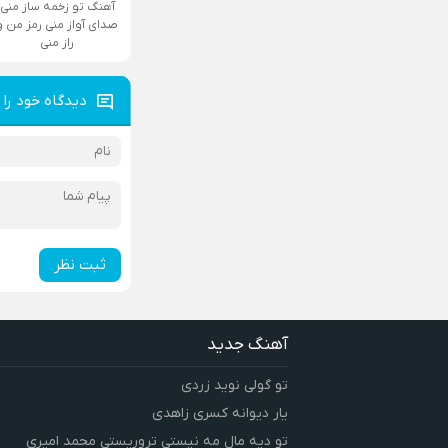
آهنگ تو زخمه ساز منی
صدای آواز منی رمز من و
راز منی
دیدگاه خود را 
ثبت نظر
آهنگ جدید
تو گولی نوید زردی
یار دیوانه کسری زاهدی
تو دیه مال مه نیستی تروریستی محمد امیری