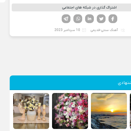
اشتراک گذاری در شبکه های اجتماعی
فیسوک
تویتر
لینکدین
واتساپ
تلگرام
آهنگ سنتی-قدیمی
10 سپتامبر 2023
نهادی