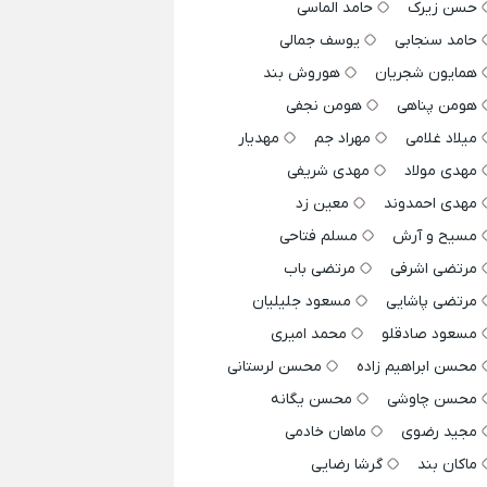
حسن زیرک
حامد الماسی
حامد سنجابی
یوسف جمالی
همایون شجریان
هوروش بند
هومن پناهی
هومن نجفی
میلاد غلامی
مهراد جم
مهدیار
مهدی مولاد
مهدی شریفی
مهدی احمدوند
معین زد
مسیح و آرش
مسلم فتاحی
مرتضی اشرفی
مرتضی باب
مرتضی پاشایی
مسعود جلیلیان
مسعود صادقلو
محمد امیری
محسن ابراهیم زاده
محسن لرستانی
محسن چاوشی
محسن یگانه
مجید رضوی
ماهان خادمی
ماکان بند
گرشا رضایی