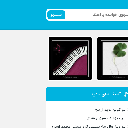
جستجو
آهنگ های جدید
تو گولی نوید زردی
یار دیوانه کسری زاهدی
تو دیه مال مه نیستی تروریستی محمد امیری