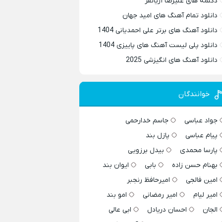
دکلمه های علیرضا آریانفر
دانلود تمام آهنگ های امید جهان
دانلود آهنگ های برتر علی احمدیانی 1404
دانلود پلی لیست آهنگ های پاییزی 1404
دانلود آهنگ های انگیزشی 2025
خوانندگان
جواد عباسی
جاسم خدارحمی
پیام عباسی
پازل بند
پارسا محمدی
بیدل برزویی
بهنام حسن زاده
بابی
ایوان بند
امین فالجی
امیرحافظ رنجبر
امیر لیام
امیر رمضانی
امو بند
الجان
احسان دریادل
ابی عالی