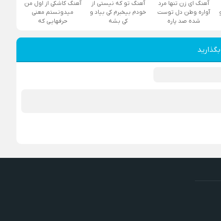
آهنگ ای زن تنها مرد
آهنگ تو که نیستی از
آهنگ کاشکی از اول من
آواره وطن دل توست
خودم بیخبرم کی بیاد و
میدونستم معنی
شده صد پاره
کی بشه
حرفهایی که
بگذارید