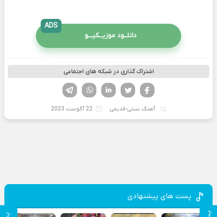
ADS
دانلــود موزیــکیـــو
اشتراک گذاری در شبکه های اجتماعی
فیسوک
تویتر
لینکدین
واتساپ
تلگرام
آهنگ سنتی-قدیمی
22 آگوست 2023
پست های پیشنهادی