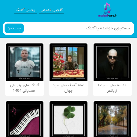
گلچین قدیمی
پخش آهنگ
جستجو
دکلمه های علیرضا
تمام آهنگ های امید
آهنگ های برتر علی
آریانفر
جهان
احمدیانی 1404