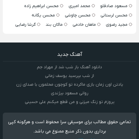
مسعود صادقلو
محمد امیری
محسن ابراهیم زاده
محسن لرستانی
محسن چاوشی
محسن یگانه
مجید رضوی
ماهان خادمی
ماکان بند
گرشا رضایی
آهنگ جدید
دانلود آهنگ باز شب شد از مهراد جم
از شب بپرسید یوسف زمانی
یادتن اون زمان بازی ماکرده تو کوچون محلمون با صدای زن
روانی مسعود بیژندی
یروزم تو زنگ میزنی و من قطع میکنم علی حسینی
تمامی حقوق مطالب برای موسیقی سرا محفوظ است و هرگونه کپی
برداری بدون ذکر منبع ممنوع می باشد.