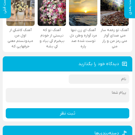
پست بعدی
پست قبلی
آهنگ تو زخمه ساز
آهنگ ای زن تنها
آهنگ تو که
آهنگ کاشکی از
منی صدای آواز
مرد آواره وطن دل
نیستی از خودم
اول من
منی رمز من و راز
توست شده صد
بیخبرم کی بیاد و
میدونستم معنی
منی
پاره
کی بشه
حرفهایی که
دیدگاه خود را بگذارید
ثبت نظر
دسته‌بندی‌ها