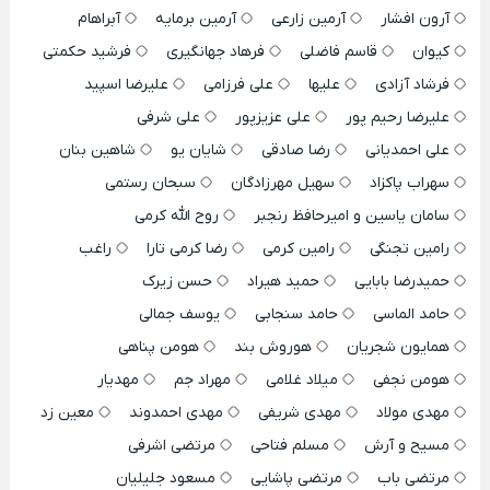
آرون افشار
آرمین زارعی
آرمین برمایه
آبراهام
کیوان
قاسم فاضلی
فرهاد جهانگیری
فرشید حکمتی
فرشاد آزادی
علیها
علی فرزامی
علیرضا اسپید
علیرضا رحیم پور
علی عزیزپور
علی شرفی
علی احمدیانی
رضا صادقی
شایان یو
شاهین بنان
سهراب پاکزاد
سهیل مهرزادگان
سبحان رستمی
سامان یاسین و امیرحافظ رنجبر
روح الله کرمی
رامین تجنگی
رامین کرمی
رضا کرمی تارا
راغب
حمیدرضا بابایی
حمید هیراد
حسن زیرک
حامد الماسی
حامد سنجابی
یوسف جمالی
همایون شجریان
هوروش بند
هومن پناهی
هومن نجفی
میلاد غلامی
مهراد جم
مهدیار
مهدی مولاد
مهدی شریفی
مهدی احمدوند
معین زد
مسیح و آرش
مسلم فتاحی
مرتضی اشرفی
مرتضی باب
مرتضی پاشایی
مسعود جلیلیان