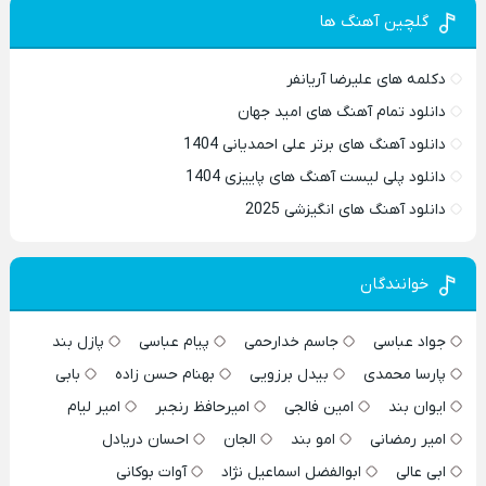
گلچین آهنگ ها
دکلمه های علیرضا آریانفر
دانلود تمام آهنگ های امید جهان
دانلود آهنگ های برتر علی احمدیانی 1404
دانلود پلی لیست آهنگ های پاییزی 1404
دانلود آهنگ های انگیزشی 2025
خوانندگان
جواد عباسی
جاسم خدارحمی
پیام عباسی
پازل بند
پارسا محمدی
بیدل برزویی
بهنام حسن زاده
بابی
ایوان بند
امین فالجی
امیرحافظ رنجبر
امیر لیام
امیر رمضانی
امو بند
الجان
احسان دریادل
ابی عالی
ابوالفضل اسماعیل نژاد
آوات بوکانی