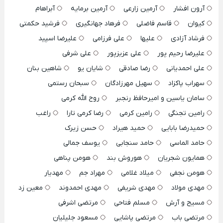
آرون افشار
آرمین زارعی
آرمین برمایه
آبراهام
کیوان
قاسم فاضلی
فرهاد جهانگیری
فرشید حکمتی
فرشاد آزادی
علیها
علی فرزامی
علیرضا اسپید
علیرضا رحیم پور
علی عزیزپور
علی شرفی
علی احمدیانی
رضا صادقی
شایان یو
شاهین بنان
سهراب پاکزاد
سهیل مهرزادگان
سبحان رستمی
سامان یاسین و امیرحافظ رنجبر
روح الله کرمی
رامین تجنگی
رامین کرمی
رضا کرمی تارا
راغب
حمیدرضا بابایی
حمید هیراد
حسن زیرک
حامد الماسی
حامد سنجابی
یوسف جمالی
همایون شجریان
هوروش بند
هومن پناهی
هومن نجفی
میلاد غلامی
مهراد جم
مهدیار
مهدی مولاد
مهدی شریفی
مهدی احمدوند
معین زد
مسیح و آرش
مسلم فتاحی
مرتضی اشرفی
مرتضی باب
مرتضی پاشایی
مسعود جلیلیان