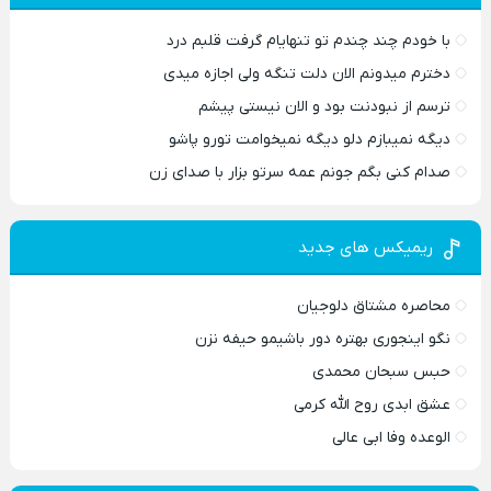
با خودم چند چندم تو تنهایام گرفت قلبم درد
دخترم میدونم الان دلت تنگه ولی اجازه میدی
ترسم از نبودنت بود و الان نیستی پیشم
دیگه نمیبازم دلو دیگه نمیخوامت تورو پاشو
صدام کنی بگم جونم عمه سرتو بزار با صدای زن
ریمیکس های جدید
محاصره مشتاق دلوجیان
نگو اینجوری بهتره دور باشیمو حیفه نزن
حبس سبحان محمدی
عشق ابدی روح الله کرمی
الوعده وفا ابی عالی