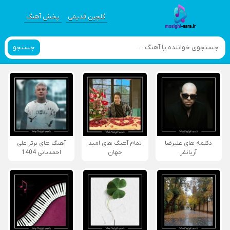
گلچین قدیمی
پخش آهنگ
جستجو
دکلمه های علیرضا
تمام آهنگ های امید
آهنگ های برتر علی
آریانفر
جهان
احمدیانی 1404