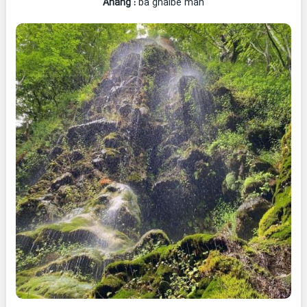
Ahang
:
ba ghalbe man