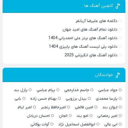
گلچین آهنگ ها
دکلمه های علیرضا آریانفر
دانلود تمام آهنگ های امید جهان
دانلود آهنگ های برتر علی احمدیانی 1404
دانلود پلی لیست آهنگ های پاییزی 1404
دانلود آهنگ های انگیزشی 2025
خوانندگان
جواد عباسی
جاسم خدارحمی
پیام عباسی
پازل بند
پارسا محمدی
بیدل برزویی
بهنام حسن زاده
بابی
ایوان بند
امین فالجی
امیرحافظ رنجبر
امیر لیام
امیر رمضانی
امو بند
الجان
احسان دریادل
ابی عالی
ابوالفضل اسماعیل نژاد
آوات بوکانی