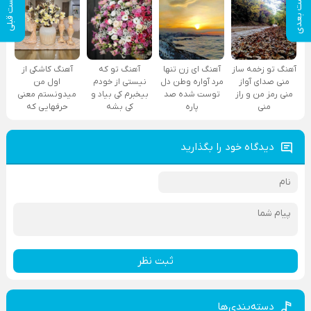
پست بعدی
پست قبلی
آهنگ تو زخمه ساز
آهنگ ای زن تنها
آهنگ تو که
آهنگ کاشکی از
منی صدای آواز
مرد آواره وطن دل
نیستی از خودم
اول من
منی رمز من و راز
توست شده صد
بیخبرم کی بیاد و
میدونستم معنی
منی
پاره
کی بشه
حرفهایی که
دیدگاه خود را بگذارید
ثبت نظر
دسته‌بندی‌ها