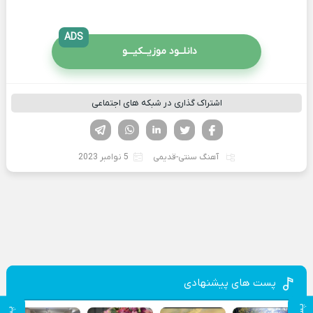
ADS
دانلــود موزیــکیـــو
اشتراک گذاری در شبکه های اجتماعی
فیسوک
تویتر
لینکدین
واتساپ
تلگرام
آهنگ سنتی-قدیمی
5 نوامبر 2023
پست های پیشنهادی