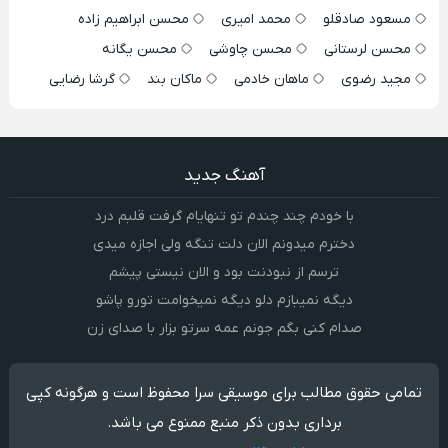
مسعود صادقلو
محمد امیری
محسن ابراهیم زاده
محسن لرستانی
محسن چاوشی
محسن یگانه
مجید رضوی
ماهان خادمی
ماکان بند
گرشا رضایی
آهنگ جدید
با خودم چند چندم تو تنهایام گرفت قلبم درد
دخترم میدونم الان دلت تنگه ولی اجازه میدی
ترسم از نبودنت بود و الان نیستی پیشم
دیگه نمیبازم دلو دیگه نمیخوامت تورو پاشو
صدام کنی بگم جونم عمه سرتو بزار با صدای زن
تمامی حقوق مطالب برای موسیقی سرا محفوظ است و هرگونه کپی
برداری بدون ذکر منبع ممنوع می باشد.