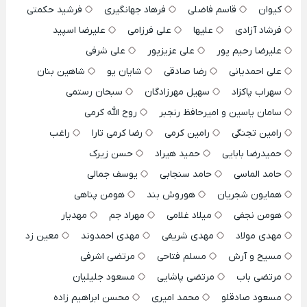
کیوان
قاسم فاضلی
فرهاد جهانگیری
فرشید حکمتی
فرشاد آزادی
علیها
علی فرزامی
علیرضا اسپید
علیرضا رحیم پور
علی عزیزپور
علی شرفی
علی احمدیانی
رضا صادقی
شایان یو
شاهین بنان
سهراب پاکزاد
سهیل مهرزادگان
سبحان رستمی
سامان یاسین و امیرحافظ رنجبر
روح الله کرمی
رامین تجنگی
رامین کرمی
رضا کرمی تارا
راغب
حمیدرضا بابایی
حمید هیراد
حسن زیرک
حامد الماسی
حامد سنجابی
یوسف جمالی
همایون شجریان
هوروش بند
هومن پناهی
هومن نجفی
میلاد غلامی
مهراد جم
مهدیار
مهدی مولاد
مهدی شریفی
مهدی احمدوند
معین زد
مسیح و آرش
مسلم فتاحی
مرتضی اشرفی
مرتضی باب
مرتضی پاشایی
مسعود جلیلیان
مسعود صادقلو
محمد امیری
محسن ابراهیم زاده