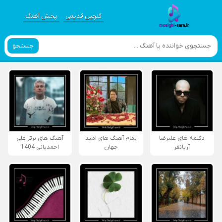
گلچین قدیمی
پخش آهنگ
جستجو
دکلمه های علیرضا
تمام آهنگ های امید
آهنگ های برتر علی
آریانفر
جهان
احمدیانی 1404