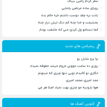
سفر کردم رامین بیباک
رویای ساده مرتضی پاشایی
یادت نره چقد دوست داشتم خره حالم بده
بخشیمت و خدا چته کم دنگ لیش درار چته
کجا دستامو ول کردی منی که عاشقت بودم
ریمیکس های جدید
بزا برو شایان یو
روزی ده ساعت جوونی حروم میشد حقوقه نمیداد
انگاری تو کالبدم تویی تنها چیزی که میتونم
ممد امیری محمد امیری
هوا بارونیه مو چتری بهت نمیاد اصلا هر چی
گلچین آهنگ ها