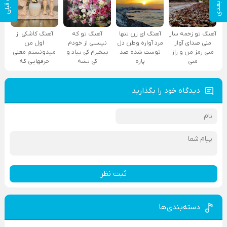
پست بعدی
پست قبلی
آهنگ تو زخمه ساز
آهنگ ای زن تنها
آهنگ تو که
آهنگ کاشکی از
منی صدای آواز
مرد آواره وطن دل
نیستی از خودم
اول من
منی رمز من و راز
توست شده صد
بیخبرم کی بیاد و
میدونستم معنی
منی
پاره
کی بشه
حرفهایی که
دیدگاه خود را بگذارید
ثبت نظر
دسته‌بندی‌ها