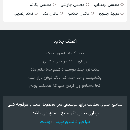
محسن لرستانی
محسن چاوشی
محسن یگانه
مجید رضوی
ماهان خادمی
ماکان بند
گرشا رضایی
آهنگ جدید
سفر کردم رامین بیباک
رویای ساده مرتضی پاشایی
یادت نره چقد دوست داشتم خره حالم بده
بخشیمت و خدا چته کم دنگ لیش درار چته
کجا دستامو ول کردی منی که عاشقت بودم
تمامی حقوق مطالب برای موسیقی سرا محفوظ است و هرگونه کپی
برداری بدون ذکر منبع ممنوع می باشد.
طراحی قالب وردپرس
:
وبیت