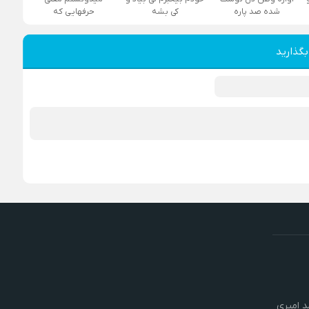
شده صد پاره
کی بشه
حرفهایی که
بگذارید
 امیری