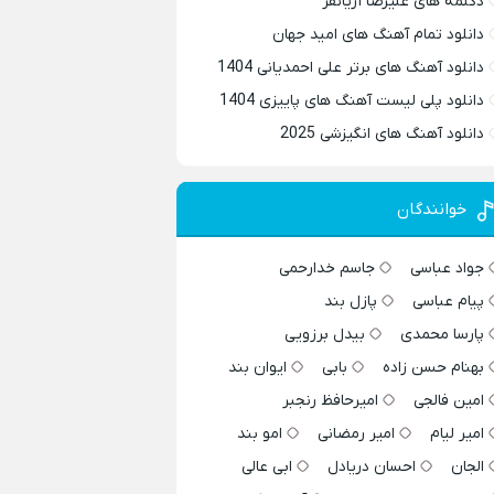
دکلمه های علیرضا آریانفر
دانلود تمام آهنگ های امید جهان
دانلود آهنگ های برتر علی احمدیانی 1404
دانلود پلی لیست آهنگ های پاییزی 1404
دانلود آهنگ های انگیزشی 2025
خوانندگان
جواد عباسی
جاسم خدارحمی
پیام عباسی
پازل بند
پارسا محمدی
بیدل برزویی
بهنام حسن زاده
بابی
ایوان بند
امین فالجی
امیرحافظ رنجبر
امیر لیام
امیر رمضانی
امو بند
الجان
احسان دریادل
ابی عالی