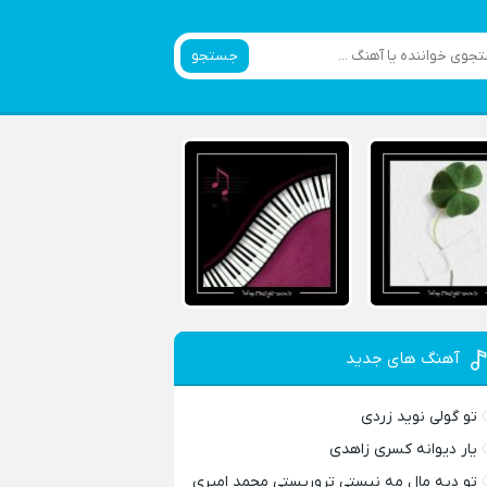
جستجو
آهنگ های جدید
تو گولی نوید زردی
یار دیوانه کسری زاهدی
تو دیه مال مه نیستی تروریستی محمد امیری