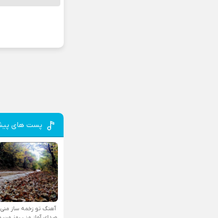
پست های پیش
آهنگ تو زخمه ساز منی
صدای آواز منی رمز من و