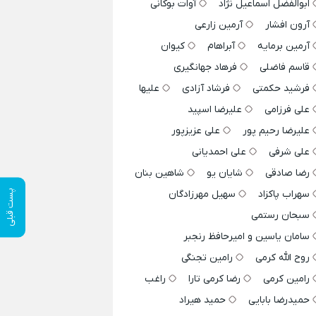
ابوالفضل اسماعیل نژاد
آوات بوکانی
آرون افشار
آرمین زارعی
آرمین برمایه
آبراهام
کیوان
قاسم فاضلی
فرهاد جهانگیری
فرشید حکمتی
فرشاد آزادی
علیها
علی فرزامی
علیرضا اسپید
علیرضا رحیم پور
علی عزیزپور
علی شرفی
علی احمدیانی
رضا صادقی
شایان یو
شاهین بنان
سهراب پاکزاد
سهیل مهرزادگان
پست قبلی
سبحان رستمی
سامان یاسین و امیرحافظ رنجبر
روح الله کرمی
رامین تجنگی
رامین کرمی
رضا کرمی تارا
راغب
حمیدرضا بابایی
حمید هیراد