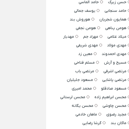
حسن زیرک
حامد الماسی
حامد سنجابی
یوسف جمالی
همایون شجریان
هوروش بند
هومن پناهی
هومن نجفی
میلاد غلامی
مهراد جم
مهدیار
مهدی مولاد
مهدی شریفی
مهدی احمدوند
معین زد
مسیح و آرش
مسلم فتاحی
مرتضی اشرفی
مرتضی باب
مرتضی پاشایی
مسعود جلیلیان
مسعود صادقلو
محمد امیری
محسن ابراهیم زاده
محسن لرستانی
محسن چاوشی
محسن یگانه
مجید رضوی
ماهان خادمی
ماکان بند
گرشا رضایی