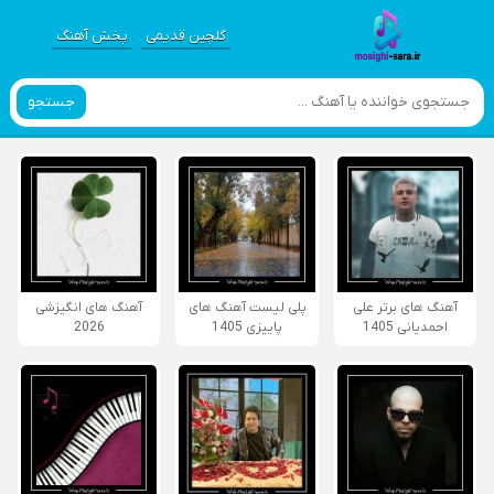
گلچین قدیمی
پخش آهنگ
جستجو
آهنگ های برتر علی
پلی لیست آهنگ های
آهنگ های انگیزشی
احمدیانی 1405
پاییزی 1405
2026