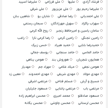
فرشاد آزادی
علیها
علی فرزامی
علیرضا اسپید
علیرضا رحیم پور
علی عزیزپور
علی شرفی
علی احمدیانی
رضا صادقی
شایان یو
شاهین بنان
سهراب پاکزاد
سهیل مهرزادگان
سبحان رستمی
سامان یاسین و امیرحافظ رنجبر
روح الله کرمی
رامین تجنگی
رامین کرمی
رضا کرمی تارا
راغب
حمیدرضا بابایی
حمید هیراد
حسن زیرک
حامد الماسی
حامد سنجابی
یوسف جمالی
همایون شجریان
هوروش بند
هومن پناهی
هومن نجفی
میلاد غلامی
مهراد جم
مهدیار
مهدی مولاد
مهدی شریفی
مهدی احمدوند
معین زد
مسیح و آرش
مسلم فتاحی
مرتضی اشرفی
مرتضی باب
مرتضی پاشایی
مسعود جلیلیان
مسعود صادقلو
محمد امیری
محسن ابراهیم زاده
محسن لرستانی
محسن چاوشی
محسن یگانه