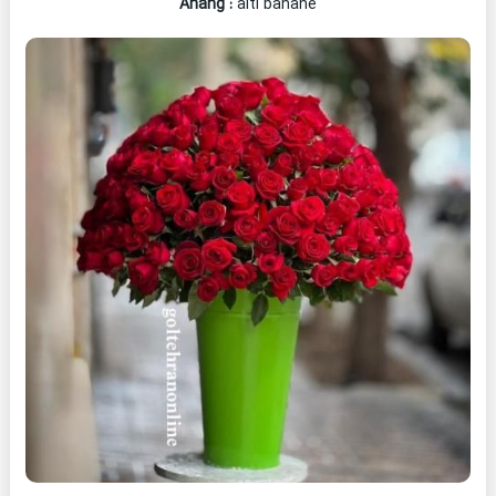
Ahang
:
aiti bahane