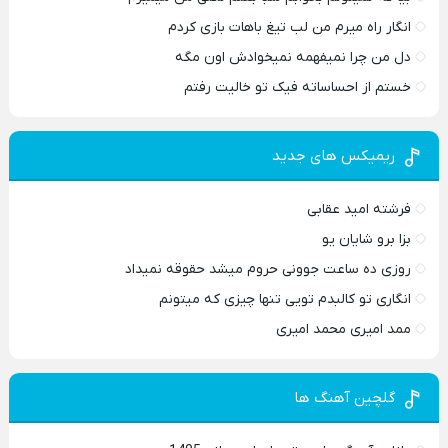
انگار راه میرم من لب تیغ باهات بازی کردم
دل من چرا نمیفهمه نمیخوادش اون مگه
خستم از احساساته فیک تو خالیت رفتم
ریمیکس های جدید
فرشته امید عقابی
بزا برو شایان یو
روزی ده ساعت جوونی حروم میشد حقوقه نمیداد
انگاری تو کالبدم تویی تنها چیزی که میتونم
ممد امیری محمد امیری
گلچین آهنگ ها