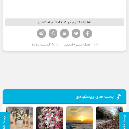
اشتراک گذاری در شبکه های اجتماعی
فیسوک
تویتر
لینکدین
واتساپ
تلگرام
آهنگ سنتی-قدیمی
5 آگوست 2023
پست های پیشنهادی
پست بعدی
پست قبلی