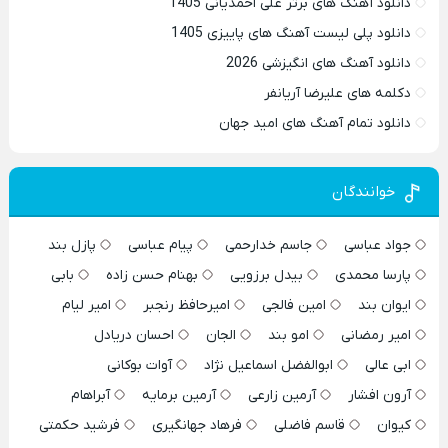
دانلود آهنگ های برتر علی احمدیانی 1405
دانلود پلی لیست آهنگ های پاییزی 1405
دانلود آهنگ های انگیزشی 2026
دکلمه های علیرضا آریانفر
دانلود تمام آهنگ های امید جهان
خوانندگان
جواد عباسی
جاسم خدارحمی
پیام عباسی
پازل بند
پارسا محمدی
بیدل برزویی
بهنام حسن زاده
بابی
ایوان بند
امین فالجی
امیرحافظ رنجبر
امیر لیام
امیر رمضانی
امو بند
الجان
احسان دریادل
ابی عالی
ابوالفضل اسماعیل نژاد
آوات بوکانی
آرون افشار
آرمین زارعی
آرمین برمایه
آبراهام
کیوان
قاسم فاضلی
فرهاد جهانگیری
فرشید حکمتی