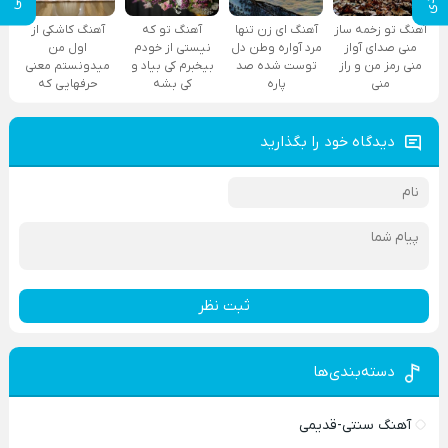
آهنگ تو زخمه ساز
آهنگ ای زن تنها
آهنگ تو که
آهنگ کاشکی از
منی صدای آواز
مرد آواره وطن دل
نیستی از خودم
اول من
منی رمز من و راز
توست شده صد
بیخبرم کی بیاد و
میدونستم معنی
منی
پاره
کی بشه
حرفهایی که
دیدگاه خود را بگذارید
ثبت نظر
دسته‌بندی‌ها
آهنگ سنتی-قدیمی