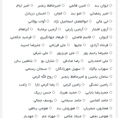
ایوان بند
امین فالجی
امیرحافظ رنجبر
امیر لیام
امیر رمضانی
امو بند
الجان
احسان دریادل
ابی عالی
ابوالفضل اسماعیل نژاد
آوات بوکانی
آرون افشار
آرمین زارعی
آرمین برمایه
آبراهام
کیوان
قاسم فاضلی
فرهاد جهانگیری
فرشید حکمتی
فرشاد آزادی
علیها
علی فرزامی
علیرضا اسپید
علیرضا رحیم پور
علی عزیزپور
علی شرفی
علی احمدیانی
رضا صادقی
شایان یو
شاهین بنان
سهراب پاکزاد
سهیل مهرزادگان
سبحان رستمی
سامان یاسین و امیرحافظ رنجبر
روح الله کرمی
رامین تجنگی
رامین کرمی
رضا کرمی تارا
راغب
حمیدرضا بابایی
حمید هیراد
حسن زیرک
حامد الماسی
حامد سنجابی
یوسف جمالی
همایون شجریان
هوروش بند
هومن پناهی
هومن نجفی
میلاد غلامی
مهراد جم
مهدیار