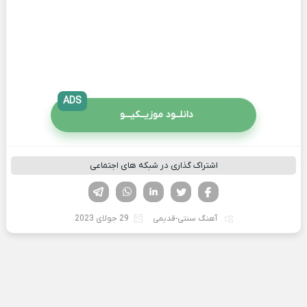
ADS
دانلــود موزیــکیـــو
اشتراک گذاری در شبکه های اجتماعی
فیسوک
تویتر
لینکدین
واتساپ
تلگرام
آهنگ سنتی-قدیمی
29 جولای 2023