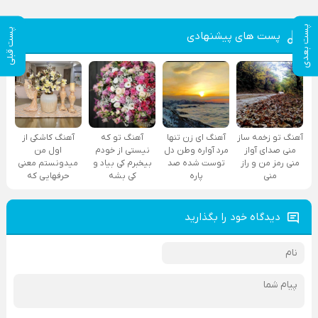
پست بعدی
پست قبلی
پست های پیشنهادی
آهنگ تو زخمه ساز
آهنگ ای زن تنها
آهنگ تو که
آهنگ کاشکی از
منی صدای آواز
مرد آواره وطن دل
نیستی از خودم
اول من
منی رمز من و راز
توست شده صد
بیخبرم کی بیاد و
میدونستم معنی
منی
پاره
کی بشه
حرفهایی که
دیدگاه خود را بگذارید