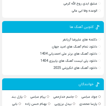
عشق ابدی روح الله کرمی
الوعده وفا ابی عالی
گلچین آهنگ ها
دکلمه های علیرضا آریانفر
دانلود تمام آهنگ های امید جهان
دانلود آهنگ های برتر علی احمدیانی 1404
دانلود پلی لیست آهنگ های پاییزی 1404
دانلود آهنگ های انگیزشی 2025
خوانندگان
جواد عباسی
جاسم خدارحمی
پیام عباسی
پازل بند
پارسا محمدی
بیدل برزویی
بهنام حسن زاده
بابی