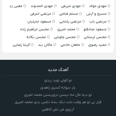
مهدی مولاد
مهدی شریفی
مهدی احمدوند
معین زد
مسیح و آرش
مسلم فتاحی
مرتضی اشرفی
مرتضی باب
مرتضی پاشایی
مسعود جلیلیان
مسعود صادقلو
محمد امیری
محسن ابراهیم زاده
محسن لرستانی
محسن چاوشی
محسن یگانه
مجید رضوی
ماهان خادمی
ماکان بند
گرشا رضایی
آهنگ جدید
تو گولی نوید زردی
یار دیوانه کسری زاهدی
تو دیه مال مه نیستی تروریستی محمد امیری
قرار نی تو هر وقت دلت تنگ بشه تکس بدی محمد امیری
آرزوی من علی کاظمی