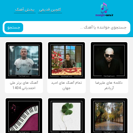
گلچین قدیمی
پخش آهنگ
جستجو
دکلمه های علیرضا
تمام آهنگ های امید
آهنگ های برتر علی
آریانفر
جهان
احمدیانی 1404