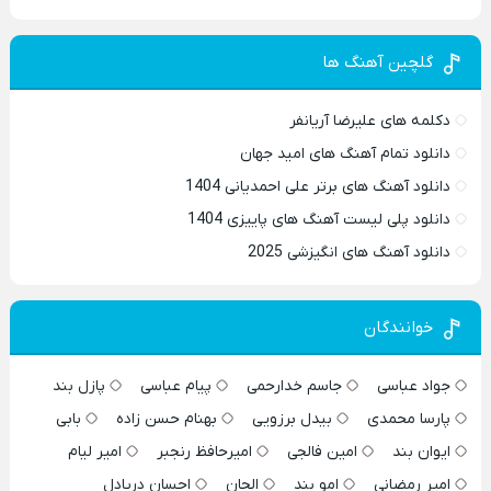
گلچین آهنگ ها
دکلمه های علیرضا آریانفر
دانلود تمام آهنگ های امید جهان
دانلود آهنگ های برتر علی احمدیانی 1404
دانلود پلی لیست آهنگ های پاییزی 1404
دانلود آهنگ های انگیزشی 2025
خوانندگان
جواد عباسی
جاسم خدارحمی
پیام عباسی
پازل بند
پارسا محمدی
بیدل برزویی
بهنام حسن زاده
بابی
ایوان بند
امین فالجی
امیرحافظ رنجبر
امیر لیام
امیر رمضانی
امو بند
الجان
احسان دریادل