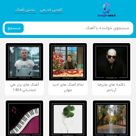
گلچین قدیمی
پخش آهنگ
جستجو
دکلمه های علیرضا
تمام آهنگ های امید
آهنگ های برتر علی
آریانفر
جهان
احمدیانی 1404