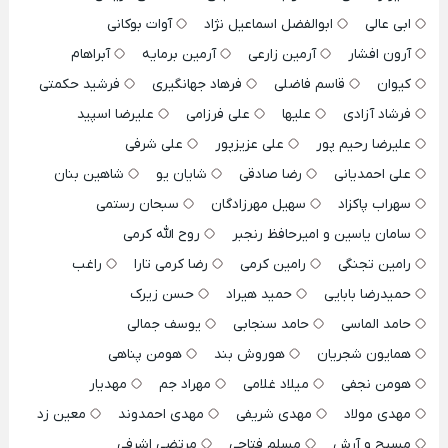
ابی عالی
ابوالفضل اسماعیل نژاد
آوات بوکانی
آرون افشار
آرمین زارعی
آرمین برمایه
آبراهام
کیوان
قاسم فاضلی
فرهاد جهانگیری
فرشید حکمتی
فرشاد آزادی
علیها
علی فرزامی
علیرضا اسپید
علیرضا رحیم پور
علی عزیزپور
علی شرفی
علی احمدیانی
رضا صادقی
شایان یو
شاهین بنان
سهراب پاکزاد
سهیل مهرزادگان
سبحان رستمی
سامان یاسین و امیرحافظ رنجبر
روح الله کرمی
رامین تجنگی
رامین کرمی
رضا کرمی تارا
راغب
حمیدرضا بابایی
حمید هیراد
حسن زیرک
حامد الماسی
حامد سنجابی
یوسف جمالی
همایون شجریان
هوروش بند
هومن پناهی
هومن نجفی
میلاد غلامی
مهراد جم
مهدیار
مهدی مولاد
مهدی شریفی
مهدی احمدوند
معین زد
مسیح و آرش
مسلم فتاحی
مرتضی اشرفی