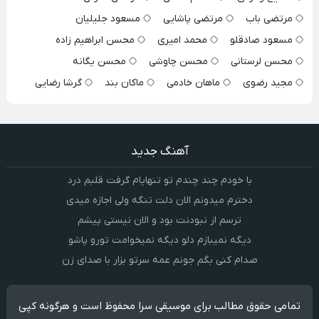
مرتضی باب
مرتضی پاشایی
مسعود جلیلیان
مسعود صادقلو
محمد امیری
محسن ابراهیم زاده
محسن لرستانی
محسن چاوشی
محسن یگانه
مجید رضوی
ماهان خادمی
ماکان بند
گرشا رضایی
آهنگ جدید
با خودم چند چندم تو تنهایام گرفت قلبم درد
دخترم میدونم الان دلت تنگه ولی اجازه میدی
ترسم از نبودنت بود و الان نیستی پیشم
دیگه نمیبازم دلو دیگه نمیخوامت تورو پاشو
صدام کنی بگم جونم عمه سرتو بزار با صدای زن
تمامی حقوق مطالب برای موسیقی سرا محفوظ است و هرگونه کپی