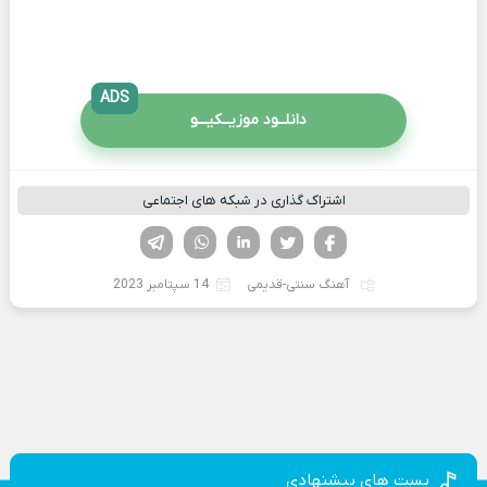
ADS
دانلــود موزیــکیـــو
اشتراک گذاری در شبکه های اجتماعی
فیسوک
تویتر
لینکدین
واتساپ
تلگرام
آهنگ سنتی-قدیمی
14 سپتامبر 2023
پست های پیشنهادی