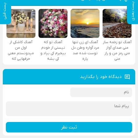
پست بعدی
پست قبلی
آهنگ تو زخمه ساز
آهنگ ای زن تنها
آهنگ تو که
آهنگ کاشکی از
منی صدای آواز
مرد آواره وطن دل
نیستی از خودم
اول من
منی رمز من و راز
توست شده صد
بیخبرم کی بیاد و
میدونستم معنی
منی
پاره
کی بشه
حرفهایی که
دیدگاه خود را بگذارید
ثبت نظر