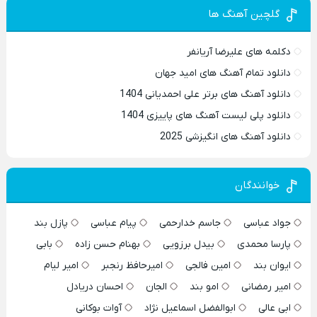
گلچین آهنگ ها
دکلمه های علیرضا آریانفر
دانلود تمام آهنگ های امید جهان
دانلود آهنگ های برتر علی احمدیانی 1404
دانلود پلی لیست آهنگ های پاییزی 1404
دانلود آهنگ های انگیزشی 2025
خوانندگان
جواد عباسی
جاسم خدارحمی
پیام عباسی
پازل بند
پارسا محمدی
بیدل برزویی
بهنام حسن زاده
بابی
ایوان بند
امین فالجی
امیرحافظ رنجبر
امیر لیام
امیر رمضانی
امو بند
الجان
احسان دریادل
ابی عالی
ابوالفضل اسماعیل نژاد
آوات بوکانی