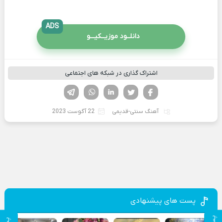
ADS
دانلــود موزیــکیـــو
اشتراک گذاری در شبکه های اجتماعی
فیسوک
تویتر
لینکدین
واتساپ
تلگرام
آهنگ سنتی-قدیمی
22 آگوست 2023
پست های پیشنهادی