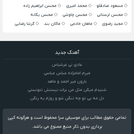
مسعود صادقلو
محمد امیری
محسن ابراهیم زاده
محسن لرستانی
محسن چاوشی
محسن یگانه
مجید رضوی
ماهان خادمی
ماکان بند
گرشا رضایی
آهنگ جدید
عادی نی عرشیاس
میرم امامزاده عباس عباسی
بارون میر احمد و ماهد
شنیدم میگن مثل من برات نیستش نتونستی
دل مه بی تو چه تنگن شو و روزم یه رنگن
تمامی حقوق مطالب برای موسیقی سرا محفوظ است و هرگونه کپی
برداری بدون ذکر منبع ممنوع می باشد.