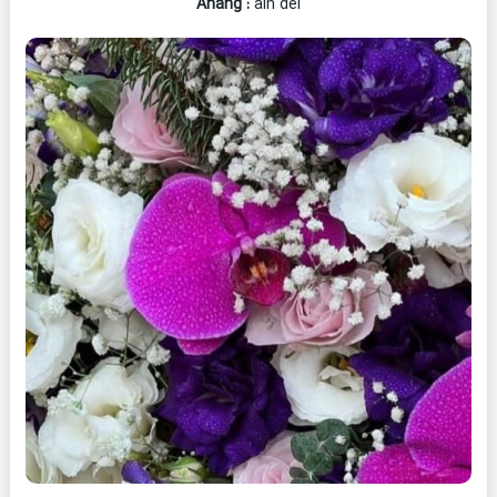
Ahang
:
ain del