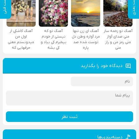
پست بعدی
پست قبلی
آهنگ تو زخمه ساز
آهنگ ای زن تنها
آهنگ تو که
آهنگ کاشکی از
منی صدای آواز
مرد آواره وطن دل
نیستی از خودم
اول من
منی رمز من و راز
توست شده صد
بیخبرم کی بیاد و
میدونستم معنی
منی
پاره
کی بشه
حرفهایی که
دیدگاه خود را بگذارید
ثبت نظر
دسته‌بندی‌ها