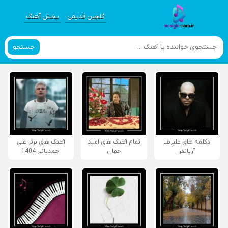
گلچین قدیمی
پخش آهنگ
جستجو
دکلمه های علیرضا
تمام آهنگ های امید
آهنگ های برتر علی
آریانفر
جهان
احمدیانی 1404