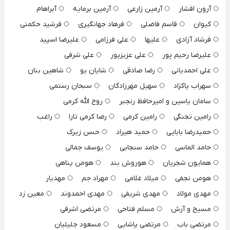
آرون افشار
آرمین زارعی
آرمین برمایه
آبراهام
کیوان
قاسم فاضلی
فرهاد جهانگیری
فرشید حکمتی
فرشاد آزادی
علیها
علی فرزامی
علیرضا اسپید
علیرضا رحیم پور
علی عزیزپور
علی شرفی
علی احمدیانی
رضا صادقی
شایان یو
شاهین بنان
سهراب پاکزاد
سهیل مهرزادگان
سبحان رستمی
سامان یاسین و امیرحافظ رنجبر
روح الله کرمی
رامین تجنگی
رامین کرمی
رضا کرمی تارا
راغب
حمیدرضا بابایی
حمید هیراد
حسن زیرک
حامد الماسی
حامد سنجابی
یوسف جمالی
همایون شجریان
هوروش بند
هومن پناهی
هومن نجفی
میلاد غلامی
مهراد جم
مهدیار
مهدی مولاد
مهدی شریفی
مهدی احمدوند
معین زد
مسیح و آرش
مسلم فتاحی
مرتضی اشرفی
مرتضی باب
مرتضی پاشایی
مسعود جلیلیان