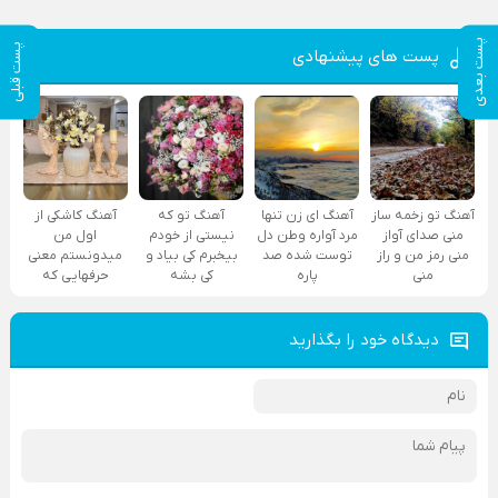
پست بعدی
پست قبلی
پست های پیشنهادی
آهنگ تو زخمه ساز
آهنگ ای زن تنها
آهنگ تو که
آهنگ کاشکی از
منی صدای آواز
مرد آواره وطن دل
نیستی از خودم
اول من
منی رمز من و راز
توست شده صد
بیخبرم کی بیاد و
میدونستم معنی
منی
پاره
کی بشه
حرفهایی که
دیدگاه خود را بگذارید