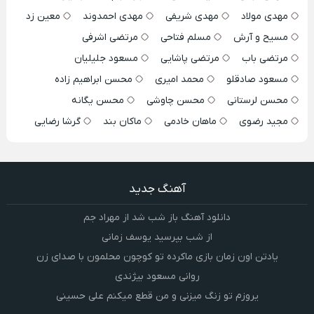
مهدی مولاد
مهدی شریفی
مهدی احمدوند
معین زد
مسیح و آرش
مسلم فتاحی
مرتضی اشرفی
مرتضی باب
مرتضی پاشایی
مسعود جلیلیان
مسعود صادقلو
محمد امیری
محسن ابراهیم زاده
محسن لرستانی
محسن چاوشی
محسن یگانه
مجید رضوی
ماهان خادمی
ماکان بند
گرشا رضایی
آهنگ جدید
دانلود آهنگ باز شب شد از مهراد جم
از شب بپرسید یوسف زمانی
یادتن اون زمان بازی ماکرده تو کوچون محلمون با صدای زن
روانی مسعود بیژندی
یروزم تو زنگ میزنی و من قطع میکنم علی حسینی