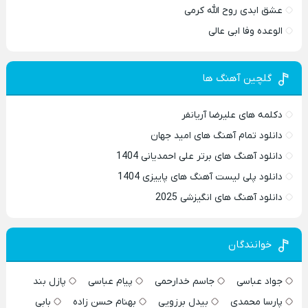
عشق ابدی روح الله کرمی
الوعده وفا ابی عالی
گلچین آهنگ ها
دکلمه های علیرضا آریانفر
دانلود تمام آهنگ های امید جهان
دانلود آهنگ های برتر علی احمدیانی 1404
دانلود پلی لیست آهنگ های پاییزی 1404
دانلود آهنگ های انگیزشی 2025
خوانندگان
جواد عباسی
جاسم خدارحمی
پیام عباسی
پازل بند
پارسا محمدی
بیدل برزویی
بهنام حسن زاده
بابی