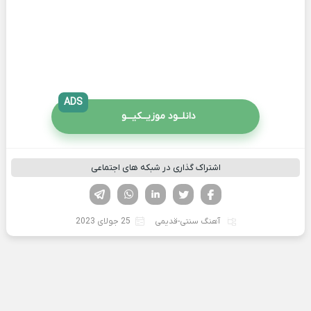
ADS
دانلــود موزیــکیـــو
اشتراک گذاری در شبکه های اجتماعی
فیسوک
تویتر
لینکدین
واتساپ
تلگرام
آهنگ سنتی-قدیمی
25 جولای 2023