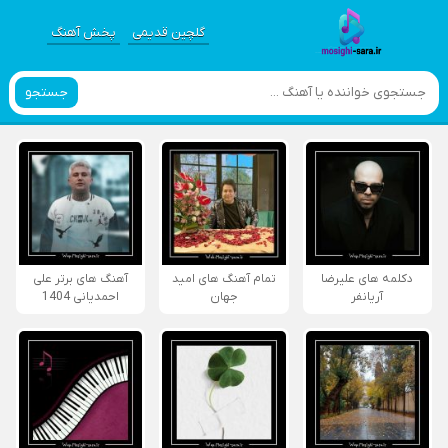
گلچین قدیمی
پخش آهنگ
جستجو
دکلمه های علیرضا
تمام آهنگ های امید
آهنگ های برتر علی
آریانفر
جهان
احمدیانی 1404