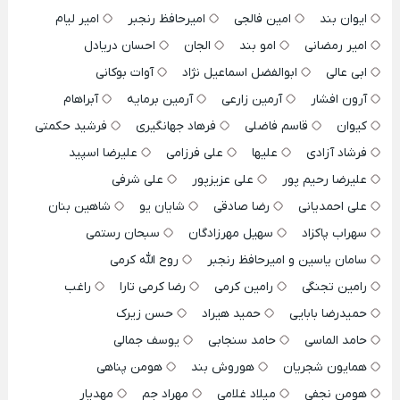
ایوان بند
امین فالجی
امیرحافظ رنجبر
امیر لیام
امیر رمضانی
امو بند
الجان
احسان دریادل
ابی عالی
ابوالفضل اسماعیل نژاد
آوات بوکانی
آرون افشار
آرمین زارعی
آرمین برمایه
آبراهام
کیوان
قاسم فاضلی
فرهاد جهانگیری
فرشید حکمتی
فرشاد آزادی
علیها
علی فرزامی
علیرضا اسپید
علیرضا رحیم پور
علی عزیزپور
علی شرفی
علی احمدیانی
رضا صادقی
شایان یو
شاهین بنان
سهراب پاکزاد
سهیل مهرزادگان
سبحان رستمی
سامان یاسین و امیرحافظ رنجبر
روح الله کرمی
رامین تجنگی
رامین کرمی
رضا کرمی تارا
راغب
حمیدرضا بابایی
حمید هیراد
حسن زیرک
حامد الماسی
حامد سنجابی
یوسف جمالی
همایون شجریان
هوروش بند
هومن پناهی
هومن نجفی
میلاد غلامی
مهراد جم
مهدیار