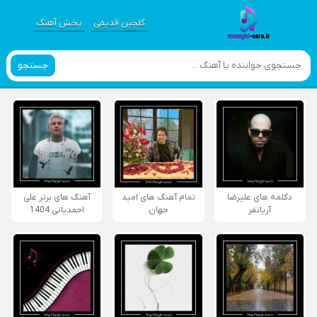
گلچین قدیمی
پخش آهنگ
جستجو
دکلمه های علیرضا
تمام آهنگ های امید
آهنگ های برتر علی
آریانفر
جهان
احمدیانی 1404