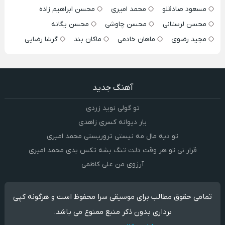
مسعود صادقلو
محمد امیری
محسن ابراهیم زاده
محسن لرستانی
محسن چاوشی
محسن یگانه
مجید رضوی
ماهان خادمی
ماکان بند
گرشا رضایی
آهنگ جدید
تو گولی نوید زردی
یار دیوانه کسری زاهدی
تو دیه مال مه نیستی تروریستی محمد امیری
قرار نی تو هر وقت دلت تنگ بشه تکس بدی محمد امیری
آرزوی من علی کاظمی
تمامی حقوق مطالب برای موسیقی سرا محفوظ است و هرگونه کپی
برداری بدون ذکر منبع ممنوع می باشد.