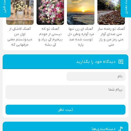
پست بعدی
پست قبلی
آهنگ تو زخمه ساز
آهنگ ای زن تنها
آهنگ تو که
آهنگ کاشکی از
منی صدای آواز
مرد آواره وطن دل
نیستی از خودم
اول من
منی رمز من و راز
توست شده صد
بیخبرم کی بیاد و
میدونستم معنی
منی
پاره
کی بشه
حرفهایی که
دیدگاه خود را بگذارید
ثبت نظر
دسته‌بندی‌ها