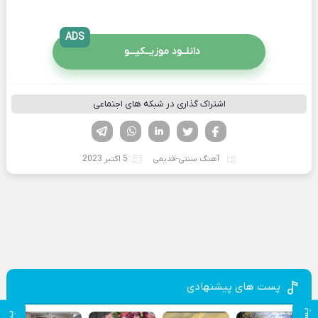
ADS
دانلــود موزیــکیـــو
اشتراک گذاری در شبکه های اجتماعی
فیسوک
تویتر
لینکدین
واتساپ
تلگرام
آهنگ سنتی-قدیمی
5 اکتبر 2023
پست های پیشنهادی