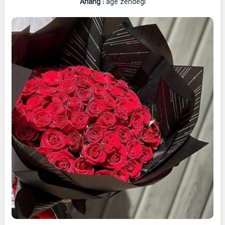
Ahang
:
age zendegi