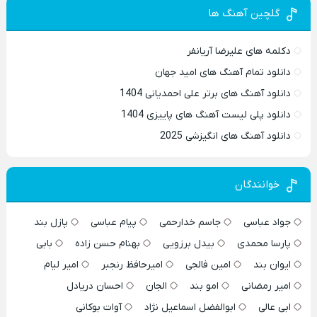
گلچین آهنگ ها
دکلمه های علیرضا آریانفر
دانلود تمام آهنگ های امید جهان
دانلود آهنگ های برتر علی احمدیانی 1404
دانلود پلی لیست آهنگ های پاییزی 1404
دانلود آهنگ های انگیزشی 2025
خوانندگان
جواد عباسی
جاسم خدارحمی
پیام عباسی
پازل بند
پارسا محمدی
بیدل برزویی
بهنام حسن زاده
بابی
ایوان بند
امین فالجی
امیرحافظ رنجبر
امیر لیام
امیر رمضانی
امو بند
الجان
احسان دریادل
ابی عالی
ابوالفضل اسماعیل نژاد
آوات بوکانی