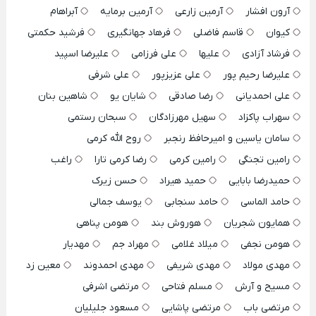
آرون افشار
آرمین زارعی
آرمین برمایه
آبراهام
کیوان
قاسم فاضلی
فرهاد جهانگیری
فرشید حکمتی
فرشاد آزادی
علیها
علی فرزامی
علیرضا اسپید
علیرضا رحیم پور
علی عزیزپور
علی شرفی
علی احمدیانی
رضا صادقی
شایان یو
شاهین بنان
سهراب پاکزاد
سهیل مهرزادگان
سبحان رستمی
سامان یاسین و امیرحافظ رنجبر
روح الله کرمی
رامین تجنگی
رامین کرمی
رضا کرمی تارا
راغب
حمیدرضا بابایی
حمید هیراد
حسن زیرک
حامد الماسی
حامد سنجابی
یوسف جمالی
همایون شجریان
هوروش بند
هومن پناهی
هومن نجفی
میلاد غلامی
مهراد جم
مهدیار
مهدی مولاد
مهدی شریفی
مهدی احمدوند
معین زد
مسیح و آرش
مسلم فتاحی
مرتضی اشرفی
مرتضی باب
مرتضی پاشایی
مسعود جلیلیان