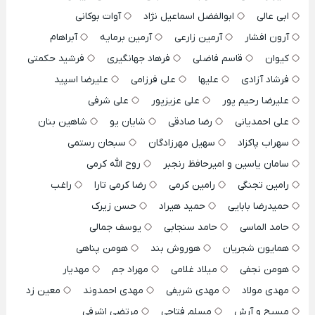
ابی عالی
ابوالفضل اسماعیل نژاد
آوات بوکانی
آرون افشار
آرمین زارعی
آرمین برمایه
آبراهام
کیوان
قاسم فاضلی
فرهاد جهانگیری
فرشید حکمتی
فرشاد آزادی
علیها
علی فرزامی
علیرضا اسپید
علیرضا رحیم پور
علی عزیزپور
علی شرفی
علی احمدیانی
رضا صادقی
شایان یو
شاهین بنان
سهراب پاکزاد
سهیل مهرزادگان
سبحان رستمی
سامان یاسین و امیرحافظ رنجبر
روح الله کرمی
رامین تجنگی
رامین کرمی
رضا کرمی تارا
راغب
حمیدرضا بابایی
حمید هیراد
حسن زیرک
حامد الماسی
حامد سنجابی
یوسف جمالی
همایون شجریان
هوروش بند
هومن پناهی
هومن نجفی
میلاد غلامی
مهراد جم
مهدیار
مهدی مولاد
مهدی شریفی
مهدی احمدوند
معین زد
مسیح و آرش
مسلم فتاحی
مرتضی اشرفی