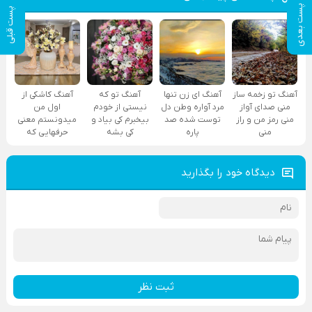
پست بعدی
پست قبلی
آهنگ تو زخمه ساز
آهنگ ای زن تنها
آهنگ تو که
آهنگ کاشکی از
منی صدای آواز
مرد آواره وطن دل
نیستی از خودم
اول من
منی رمز من و راز
توست شده صد
بیخبرم کی بیاد و
میدونستم معنی
منی
پاره
کی بشه
حرفهایی که
دیدگاه خود را بگذارید
ثبت نظر