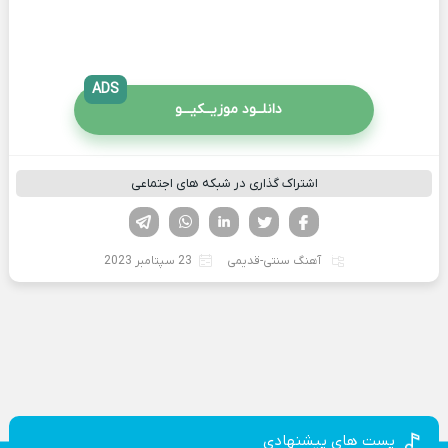
ADS
دانلــود موزیــکیـــو
اشتراک گذاری در شبکه های اجتماعی
فیسوک
تویتر
لینکدین
واتساپ
تلگرام
آهنگ سنتی-قدیمی
23 سپتامبر 2023
پست های پیشنهادی