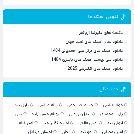
گلچین آهنگ ها
دکلمه های علیرضا آریانفر
دانلود تمام آهنگ های امید جهان
دانلود آهنگ های برتر علی احمدیانی 1404
دانلود پلی لیست آهنگ های پاییزی 1404
دانلود آهنگ های انگیزشی 2025
خوانندگان
جواد عباسی
جاسم خدارحمی
پیام عباسی
پازل بند
پارسا محمدی
بیدل برزویی
بهنام حسن زاده
بابی
ایوان بند
امین فالجی
امیرحافظ رنجبر
امیر لیام
امیر رمضانی
امو بند
الجان
احسان دریادل