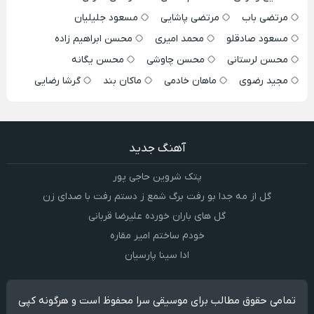
مرتضی باب
مرتضی پاشایی
مسعود جلیلیان
مسعود صادقلو
محمد امیری
محسن ابراهیم زاده
محسن لرستانی
محسن چاوشی
محسن یگانه
مجید رضوی
ماهان خادمی
ماکان بند
گرشا رضایی
آهنگ جدید
پتک شروین حاجی پور
گل از مه جدا بو رفت برگ شمع ز دستم رفت با صدای زن
گل های باران خورده علیرضا قربانی
خودم ساختم امیر مقاره
ادا سینا پارسیان
تمامی حقوق مطالب برای موسیقی سرا محفوظ است و هرگونه کپی