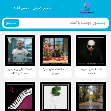
گلچین قدیمی
پخش آهنگ
جستجو
دکلمه های علیرضا
تمام آهنگ های امید
آهنگ های برتر علی
آریانفر
جهان
احمدیانی 1404