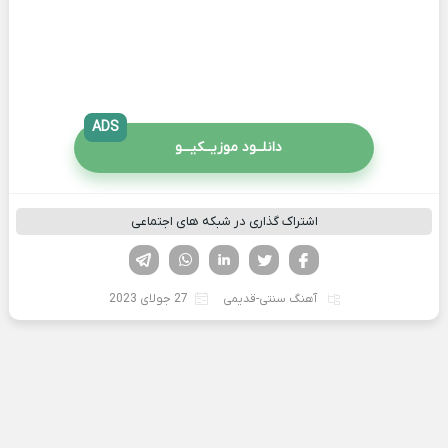
ADS
دانلــود موزیــکیـــو
اشتراک گذاری در شبکه های اجتماعی
فیسوک
تویتر
لینکدین
واتساپ
تلگرام
آهنگ سنتی-قدیمی
27 جولای 2023