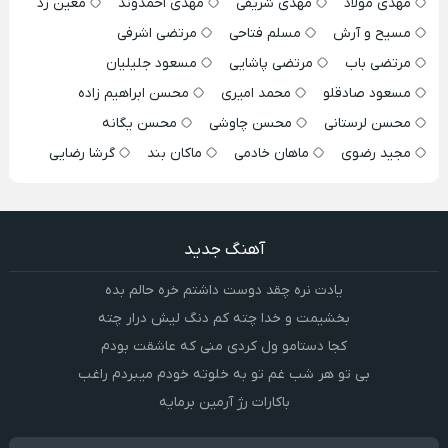
مهدی مولاد
مهدی شریفی
مهدی احمدوند
معین زد
مسیح و آرش
مسلم فتاحی
مرتضی اشرفی
مرتضی باب
مرتضی پاشایی
مسعود جلیلیان
مسعود صادقلو
محمد امیری
محسن ابراهیم زاده
محسن لرستانی
محسن چاوشی
محسن یگانه
مجید رضوی
ماهان خادمی
ماکان بند
گرشا رضایی
آهنگ جدید
یادت نره چقد دوست داشتم خره حالم بده
بخشیمت و خدا چته کم دنگ لیش درار چته
کجا دستامو ول کردی منی که عاشقت بودم
بی تو هر شب غم تو به خلوته خودم میبردم راغب
باکارات رژ آرمین برمایه