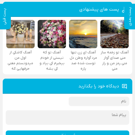
پست های پیشنهادی
پست بعدی
پست قبلی
آهنگ تو زخمه ساز
آهنگ ای زن تنها
آهنگ تو که
آهنگ کاشکی از
منی صدای آواز
مرد آواره وطن دل
نیستی از خودم
اول من
منی رمز من و راز
توست شده صد
بیخبرم کی بیاد و
میدونستم معنی
منی
پاره
کی بشه
حرفهایی که
دیدگاه خود را بگذارید