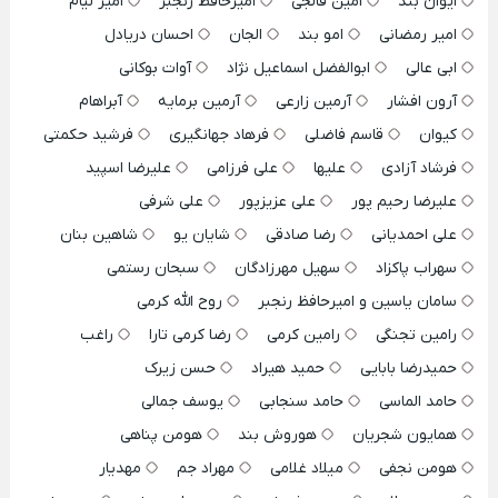
ایوان بند
امین فالجی
امیرحافظ رنجبر
امیر لیام
امیر رمضانی
امو بند
الجان
احسان دریادل
ابی عالی
ابوالفضل اسماعیل نژاد
آوات بوکانی
آرون افشار
آرمین زارعی
آرمین برمایه
آبراهام
کیوان
قاسم فاضلی
فرهاد جهانگیری
فرشید حکمتی
فرشاد آزادی
علیها
علی فرزامی
علیرضا اسپید
علیرضا رحیم پور
علی عزیزپور
علی شرفی
علی احمدیانی
رضا صادقی
شایان یو
شاهین بنان
سهراب پاکزاد
سهیل مهرزادگان
سبحان رستمی
سامان یاسین و امیرحافظ رنجبر
روح الله کرمی
رامین تجنگی
رامین کرمی
رضا کرمی تارا
راغب
حمیدرضا بابایی
حمید هیراد
حسن زیرک
حامد الماسی
حامد سنجابی
یوسف جمالی
همایون شجریان
هوروش بند
هومن پناهی
هومن نجفی
میلاد غلامی
مهراد جم
مهدیار