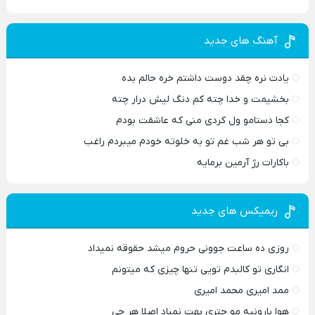
آهنگ های جدید
یادت نره چقد دوست داشتم خره حالم بده
بخشیمت و خدا چته کم دنگ لیش درار چته
کجا دستامو ول کردی منی که عاشقت بودم
بی تو هر شب غم تو به خلوته خودم میبردم راغب
باکارات رژ آرمین برمایه
ریمیکس های جدید
روزی ده ساعت جوونی حروم میشد حقوقه نمیداد
انگاری تو کالبدم تویی تنها چیزی که میتونم
ممد امیری محمد امیری
هوا بارونیه مو چتری بهت نمیاد اصلا هر چی