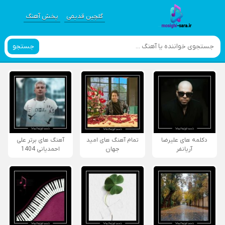
گلچین قدیمی
پخش آهنگ
جستجو
دکلمه های علیرضا
تمام آهنگ های امید
آهنگ های برتر علی
آریانفر
جهان
احمدیانی 1404