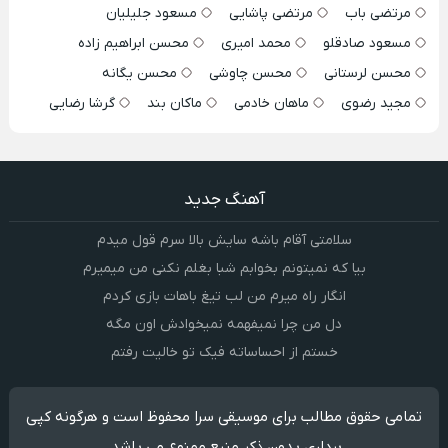
مرتضی باب
مرتضی پاشایی
مسعود جلیلیان
مسعود صادقلو
محمد امیری
محسن ابراهیم زاده
محسن لرستانی
محسن چاوشی
محسن یگانه
مجید رضوی
ماهان خادمی
ماکان بند
گرشا رضایی
آهنگ جدید
سلامتی آقام باشه سایش بالا سرم قول میدم
بیا که نمیتونم بخوابم شبا بغلم نکنی من میمیرم
انگار راه میرم من لب تیغ باهات بازی کردم
دل من چرا نمیفهمه نمیخوادش اون مگه
خستم از احساساته فیک تو خالیت رفتم
تمامی حقوق مطالب برای موسیقی سرا محفوظ است و هرگونه کپی
برداری بدون ذکر منبع ممنوع می باشد.