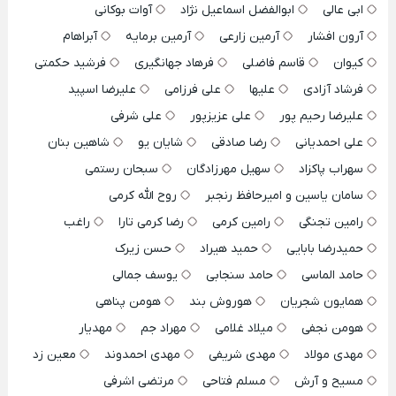
ابی عالی
ابوالفضل اسماعیل نژاد
آوات بوکانی
آرون افشار
آرمین زارعی
آرمین برمایه
آبراهام
کیوان
قاسم فاضلی
فرهاد جهانگیری
فرشید حکمتی
فرشاد آزادی
علیها
علی فرزامی
علیرضا اسپید
علیرضا رحیم پور
علی عزیزپور
علی شرفی
علی احمدیانی
رضا صادقی
شایان یو
شاهین بنان
سهراب پاکزاد
سهیل مهرزادگان
سبحان رستمی
سامان یاسین و امیرحافظ رنجبر
روح الله کرمی
رامین تجنگی
رامین کرمی
رضا کرمی تارا
راغب
حمیدرضا بابایی
حمید هیراد
حسن زیرک
حامد الماسی
حامد سنجابی
یوسف جمالی
همایون شجریان
هوروش بند
هومن پناهی
هومن نجفی
میلاد غلامی
مهراد جم
مهدیار
مهدی مولاد
مهدی شریفی
مهدی احمدوند
معین زد
مسیح و آرش
مسلم فتاحی
مرتضی اشرفی