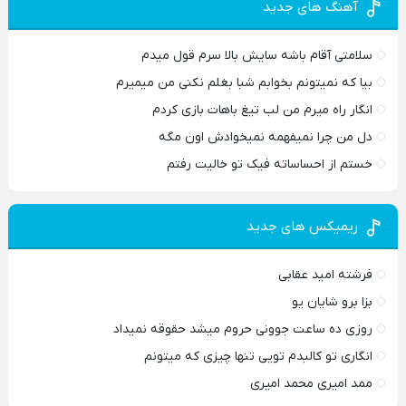
آهنگ های جدید
سلامتی آقام باشه سایش بالا سرم قول میدم
بیا که نمیتونم بخوابم شبا بغلم نکنی من میمیرم
انگار راه میرم من لب تیغ باهات بازی کردم
دل من چرا نمیفهمه نمیخوادش اون مگه
خستم از احساساته فیک تو خالیت رفتم
ریمیکس های جدید
فرشته امید عقابی
بزا برو شایان یو
روزی ده ساعت جوونی حروم میشد حقوقه نمیداد
انگاری تو کالبدم تویی تنها چیزی که میتونم
ممد امیری محمد امیری