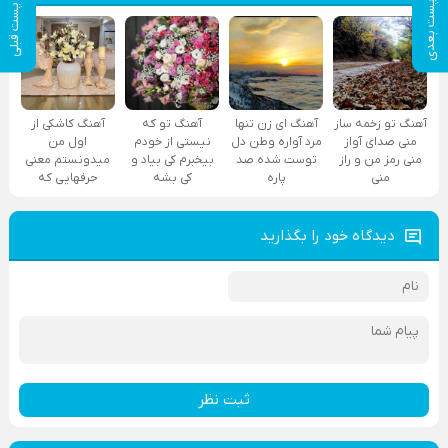
پست بعدی
پست قبلی
آهنگ تو زخمه ساز
آهنگ ای زن تنها
آهنگ تو که
آهنگ کاشکی از
منی صدای آواز
مرد آواره وطن دل
نیستی از خودم
اول من
منی رمز من و راز
توست شده صد
بیخبرم کی بیاد و
میدونستم معنی
منی
پاره
کی بشه
حرفهایی که
دیدگاه خود را بگذارید
ثبت نظر