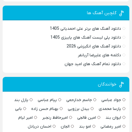
گلچین آهنگ ها
دانلود آهنگ های برتر علی احمدیانی 1405
دانلود پلی لیست آهنگ های پاییزی 1405
دانلود آهنگ های انگیزشی 2026
دکلمه های علیرضا آریانفر
دانلود تمام آهنگ های امید جهان
خوانندگان
جواد عباسی
جاسم خدارحمی
پیام عباسی
پازل بند
پارسا محمدی
بیدل برزویی
بهنام حسن زاده
بابی
ایوان بند
امین فالجی
امیرحافظ رنجبر
امیر لیام
امیر رمضانی
امو بند
الجان
احسان دریادل