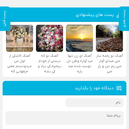
پست بعدی
پست قبلی
پست های پیشنهادی
آهنگ تو زخمه ساز
آهنگ ای زن تنها
آهنگ تو که
آهنگ کاشکی از
منی صدای آواز
مرد آواره وطن دل
نیستی از خودم
اول من
منی رمز من و راز
توست شده صد
بیخبرم کی بیاد و
میدونستم معنی
منی
پاره
کی بشه
حرفهایی که
دیدگاه خود را بگذارید