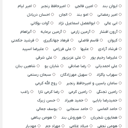
ایوان بند
امین فالجی
امیرحافظ رنجبر
امیر لیام
امیر رمضانی
امو بند
الجان
احسان دریادل
ابی عالی
ابوالفضل اسماعیل نژاد
آوات بوکانی
آرون افشار
آرمین زارعی
آرمین برمایه
آبراهام
کیوان
قاسم فاضلی
فرهاد جهانگیری
فرشید حکمتی
فرشاد آزادی
علیها
علی فرزامی
علیرضا اسپید
علیرضا رحیم پور
علی عزیزپور
علی شرفی
علی احمدیانی
رضا صادقی
شایان یو
شاهین بنان
سهراب پاکزاد
سهیل مهرزادگان
سبحان رستمی
سامان یاسین و امیرحافظ رنجبر
روح الله کرمی
رامین تجنگی
رامین کرمی
رضا کرمی تارا
راغب
حمیدرضا بابایی
حمید هیراد
حسن زیرک
حامد الماسی
حامد سنجابی
یوسف جمالی
همایون شجریان
هوروش بند
هومن پناهی
هومن نجفی
میلاد غلامی
مهراد جم
مهدیار