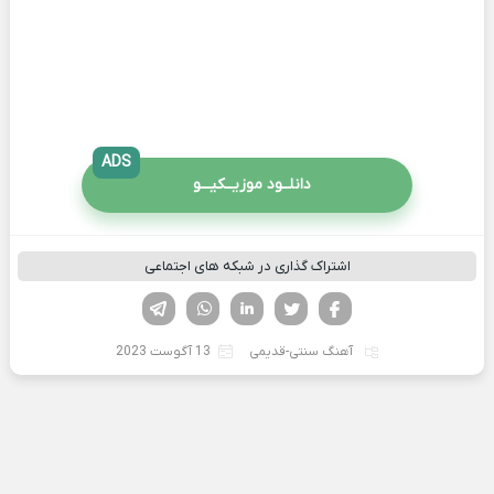
ADS
دانلــود موزیــکیـــو
اشتراک گذاری در شبکه های اجتماعی
فیسوک
تویتر
لینکدین
واتساپ
تلگرام
آهنگ سنتی-قدیمی
13 آگوست 2023