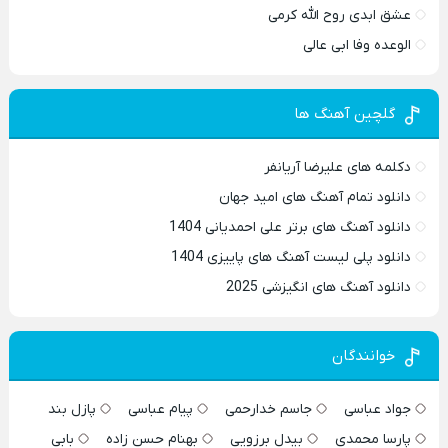
عشق ابدی روح الله کرمی
الوعده وفا ابی عالی
گلچین آهنگ ها
دکلمه های علیرضا آریانفر
دانلود تمام آهنگ های امید جهان
دانلود آهنگ های برتر علی احمدیانی 1404
دانلود پلی لیست آهنگ های پاییزی 1404
دانلود آهنگ های انگیزشی 2025
خوانندگان
جواد عباسی
جاسم خدارحمی
پیام عباسی
پازل بند
پارسا محمدی
بیدل برزویی
بهنام حسن زاده
بابی