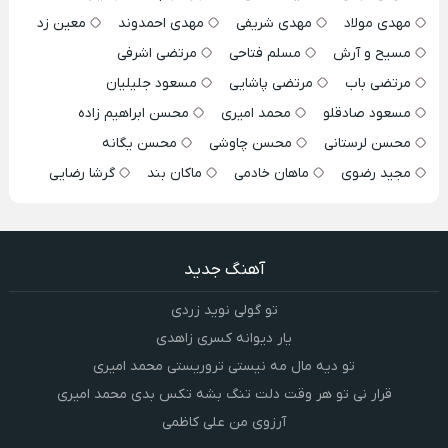
مهدی مولاد
مهدی شریفی
مهدی احمدوند
معین زد
مسیح و آرش
مسلم فتاحی
مرتضی اشرفی
مرتضی باب
مرتضی پاشایی
مسعود جلیلیان
مسعود صادقلو
محمد امیری
محسن ابراهیم زاده
محسن لرستانی
محسن چاوشی
محسن یگانه
مجید رضوی
ماهان خادمی
ماکان بند
گرشا رضایی
آهنگ جدید
تو گولی نوید زردی
یار دیوانه کسری زاهدی
تو دیه مال مه نیستی تروریستی محمد امیری
قرار نی تو هر وقت دلت تنگ بشه تکس بدی محمد امیری
آرزوی من علی کاظمی