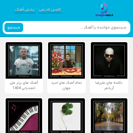
گلچین قدیمی
پخش آهنگ
جستجو
دکلمه های علیرضا
تمام آهنگ های امید
آهنگ های برتر علی
آریانفر
جهان
احمدیانی 1404