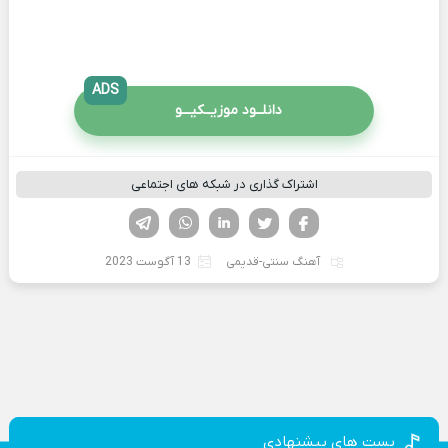
ADS
دانلــود موزیــکیـــو
اشتراک گذاری در شبکه های اجتماعی
فیسوک
تویتر
لینکدین
واتساپ
تلگرام
آهنگ سنتی-قدیمی
13 آگوست 2023
پست های پیشنهادی