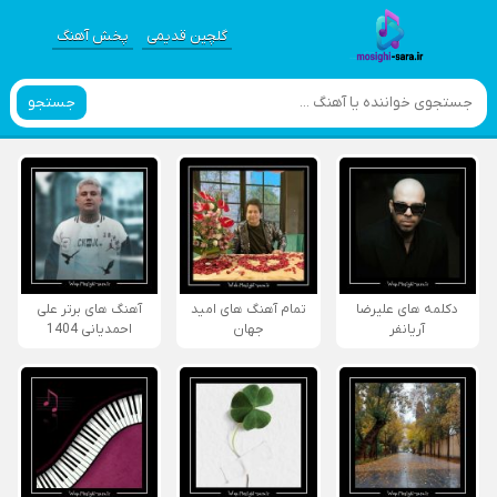
گلچین قدیمی
پخش آهنگ
جستجو
دکلمه های علیرضا
تمام آهنگ های امید
آهنگ های برتر علی
آریانفر
جهان
احمدیانی 1404