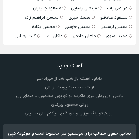
مرتضی باب
مرتضی پاشایی
مسعود جلیلیان
مسعود صادقلو
محمد امیری
محسن ابراهیم زاده
محسن لرستانی
محسن چاوشی
محسن یگانه
مجید رضوی
ماهان خادمی
ماکان بند
گرشا رضایی
آهنگ جدید
دانلود آهنگ باز شب شد از مهراد جم
از شب بپرسید یوسف زمانی
یادتن اون زمان بازی ماکرده تو کوچون محلمون با صدای زن
روانی مسعود بیژندی
یروزم تو زنگ میزنی و من قطع میکنم علی حسینی
تمامی حقوق مطالب برای موسیقی سرا محفوظ است و هرگونه کپی