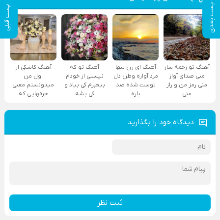
پست بعدی
پست قبلی
آهنگ تو زخمه ساز
آهنگ ای زن تنها
آهنگ تو که
آهنگ کاشکی از
منی صدای آواز
مرد آواره وطن دل
نیستی از خودم
اول من
منی رمز من و راز
توست شده صد
بیخبرم کی بیاد و
میدونستم معنی
منی
پاره
کی بشه
حرفهایی که
دیدگاه خود را بگذارید
ثبت نظر