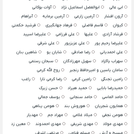
ابی عالی
ابوالفضل اسماعیل نژاد
آوات بوکانی
آرون افشار
آرمین زارعی
آرمین برمایه
آبراهام
کیوان
قاسم فاضلی
فرهاد جهانگیری
فرشید حکمتی
فرشاد آزادی
علیها
علی فرزامی
علیرضا اسپید
علیرضا رحیم پور
علی عزیزپور
علی شرفی
علی احمدیانی
رضا صادقی
شایان یو
شاهین بنان
سهراب پاکزاد
سهیل مهرزادگان
سبحان رستمی
سامان یاسین و امیرحافظ رنجبر
روح الله کرمی
رامین تجنگی
رامین کرمی
رضا کرمی تارا
راغب
حمیدرضا بابایی
حمید هیراد
حسن زیرک
حامد الماسی
حامد سنجابی
یوسف جمالی
همایون شجریان
هوروش بند
هومن پناهی
هومن نجفی
میلاد غلامی
مهراد جم
مهدیار
مهدی مولاد
مهدی شریفی
مهدی احمدوند
معین زد
مسیح و آرش
مسلم فتاحی
مرتضی اشرفی