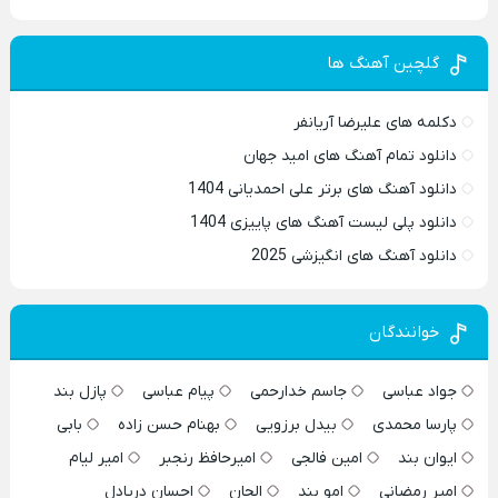
گلچین آهنگ ها
دکلمه های علیرضا آریانفر
دانلود تمام آهنگ های امید جهان
دانلود آهنگ های برتر علی احمدیانی 1404
دانلود پلی لیست آهنگ های پاییزی 1404
دانلود آهنگ های انگیزشی 2025
خوانندگان
جواد عباسی
جاسم خدارحمی
پیام عباسی
پازل بند
پارسا محمدی
بیدل برزویی
بهنام حسن زاده
بابی
ایوان بند
امین فالجی
امیرحافظ رنجبر
امیر لیام
امیر رمضانی
امو بند
الجان
احسان دریادل