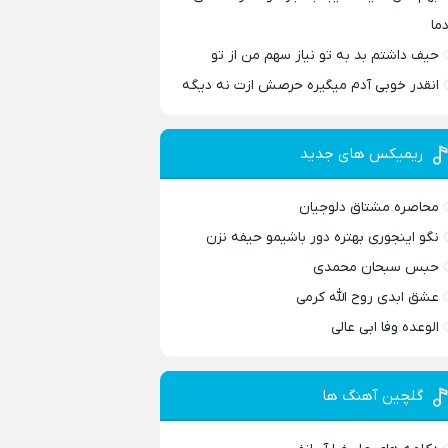
دما
حیف داشتم بد به تو نیاز سهم من از تو
انقدر خوبی آدم میگیره حرصش ازت نه دیگه
ریمیکس های جدید
محاصره مشتاق دلوجیان
نگو اینجوری بهتره دور باشیمو حیفه نزن
حبس سبحان محمدی
عشق ابدی روح الله کرمی
الوعده وفا ابی عالی
گلچین آهنگ ها