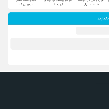
شده صد پاره
کی بشه
حرفهایی که
بگذارید