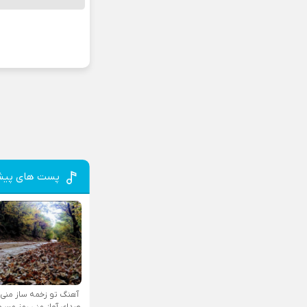
پست های پیش
آهنگ تو زخمه ساز منی
صدای آواز منی رمز من و