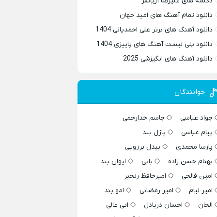
دکلمه های علیرضا آریانفر
دانلود تمام آهنگ های امید جهان
دانلود آهنگ های برتر علی احمدیانی 1404
دانلود پلی لیست آهنگ های پاییزی 1404
دانلود آهنگ های انگیزشی 2025
خوانندگان
جواد عباسی
جاسم خدارحمی
پیام عباسی
پازل بند
پارسا محمدی
بیدل برزویی
بهنام حسن زاده
بابی
ایوان بند
امین فالجی
امیرحافظ رنجبر
امیر لیام
امیر رمضانی
امو بند
الجان
احسان دریادل
ابی عالی