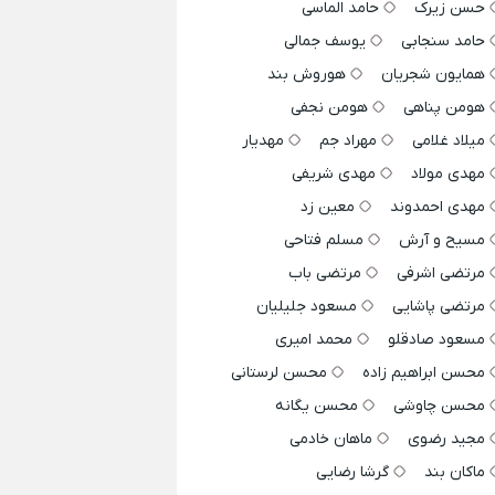
حسن زیرک
حامد الماسی
حامد سنجابی
یوسف جمالی
همایون شجریان
هوروش بند
هومن پناهی
هومن نجفی
میلاد غلامی
مهراد جم
مهدیار
مهدی مولاد
مهدی شریفی
مهدی احمدوند
معین زد
مسیح و آرش
مسلم فتاحی
مرتضی اشرفی
مرتضی باب
مرتضی پاشایی
مسعود جلیلیان
مسعود صادقلو
محمد امیری
محسن ابراهیم زاده
محسن لرستانی
محسن چاوشی
محسن یگانه
مجید رضوی
ماهان خادمی
ماکان بند
گرشا رضایی