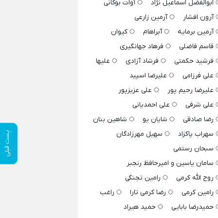
ابوالفضل اسماعیل نژاد
آوات بوکانی
آرون افشار
آرمین زارعی
آرمین برمایه
آبراهام
کیوان
قاسم فاضلی
فرهاد جهانگیری
فرشید حکمتی
فرشاد آزادی
علیها
علی فرزامی
علیرضا اسپید
علیرضا رحیم پور
علی عزیزپور
علی شرفی
علی احمدیانی
رضا صادقی
شایان یو
شاهین بنان
سهراب پاکزاد
سهیل مهرزادگان
پست قبلی
سبحان رستمی
سامان یاسین و امیرحافظ رنجبر
روح الله کرمی
رامین تجنگی
رامین کرمی
رضا کرمی تارا
راغب
حمیدرضا بابایی
حمید هیراد