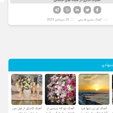
اشتراک گذاری در شبکه های اجتماعی
فیسوک
تویتر
لینکدین
واتساپ
تلگرام
آهنگ سنتی-قدیمی
25 سپتامبر 2023
نهادی
آهنگ ای زن تنها مرد
آهنگ تو که نیستی از
آهنگ کاشکی از اول من
آواره وطن دل توست
خودم بیخبرم کی بیاد و
میدونستم معنی