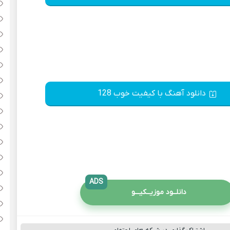
دانلود آهنگ با کیفیت خوب 128
ADS
دانلــود موزیــکیـــو