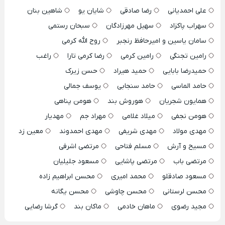
علی احمدیانی
رضا صادقی
شایان یو
شاهین بنان
سهراب پاکزاد
سهیل مهرزادگان
سبحان رستمی
سامان یاسین و امیرحافظ رنجبر
روح الله کرمی
رامین تجنگی
رامین کرمی
رضا کرمی تارا
راغب
حمیدرضا بابایی
حمید هیراد
حسن زیرک
حامد الماسی
حامد سنجابی
یوسف جمالی
همایون شجریان
هوروش بند
هومن پناهی
هومن نجفی
میلاد غلامی
مهراد جم
مهدیار
مهدی مولاد
مهدی شریفی
مهدی احمدوند
معین زد
مسیح و آرش
مسلم فتاحی
مرتضی اشرفی
مرتضی باب
مرتضی پاشایی
مسعود جلیلیان
مسعود صادقلو
محمد امیری
محسن ابراهیم زاده
محسن لرستانی
محسن چاوشی
محسن یگانه
مجید رضوی
ماهان خادمی
ماکان بند
گرشا رضایی