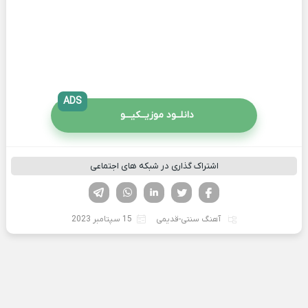
ADS
دانلــود موزیــکیـــو
اشتراک گذاری در شبکه های اجتماعی
فیسوک
تویتر
لینکدین
واتساپ
تلگرام
آهنگ سنتی-قدیمی
15 سپتامبر 2023