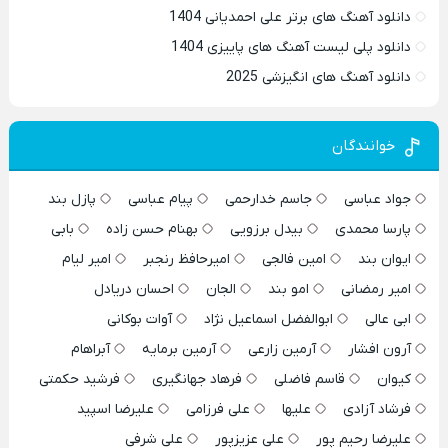
دانلود آهنگ های برتر علی احمدیانی 1404
دانلود پلی لیست آهنگ های پاییزی 1404
دانلود آهنگ های انگیزشی 2025
خوانندگان
جواد عباسی
جاسم خدارحمی
پیام عباسی
پازل بند
پارسا محمدی
بیدل برزویی
بهنام حسن زاده
بابی
ایوان بند
امین فالجی
امیرحافظ رنجبر
امیر لیام
امیر رمضانی
امو بند
الجان
احسان دریادل
ابی عالی
ابوالفضل اسماعیل نژاد
آوات بوکانی
آرون افشار
آرمین زارعی
آرمین برمایه
آبراهام
کیوان
قاسم فاضلی
فرهاد جهانگیری
فرشید حکمتی
فرشاد آزادی
علیها
علی فرزامی
علیرضا اسپید
علیرضا رحیم پور
علی عزیزپور
علی شرفی