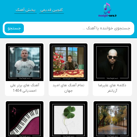
گلچین قدیمی
پخش آهنگ
جستجو
دکلمه های علیرضا
تمام آهنگ های امید
آهنگ های برتر علی
آریانفر
جهان
احمدیانی 1404