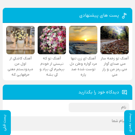
پست های پیشنهادی
آهنگ تو زخمه ساز
آهنگ ای زن تنها
آهنگ تو که
آهنگ کاشکی از
منی صدای آواز
مرد آواره وطن دل
نیستی از خودم
اول من
منی رمز من و راز
توست شده صد
بیخبرم کی بیاد و
میدونستم معنی
منی
پاره
کی بشه
حرفهایی که
دیدگاه خود را بگذارید
پست بعدی
پست قبلی