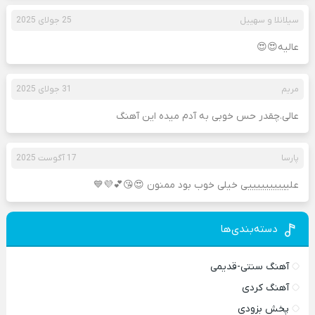
سیلانلا و سهییل
25 جولای 2025
عالیه😍😍
مریم
31 جولای 2025
عالی.چقدر حس خوبی به آدم میده این آهنگ
پارسا
17 آگوست 2025
علییییییییییی خیلی خوب بود ممنون 😍😘💕💜💙
دسته‌بندی‌ها
آهنگ سنتی-قدیمی
آهنگ کردی
پخش بزودی