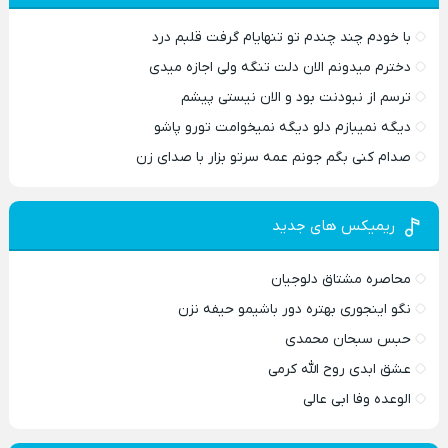
با خودم چند چندم تو تنهایام گرفت قلبم درد
دخترم میدونم الان دلت تنگه ولی اجازه میدی
ترسم از نبودنت بود و الان نیستی پیشم
دیگه نمیبازم دلو دیگه نمیخوامت تورو پاشو
صدام کنی بگم جونم عمه سرتو بزار با صدای زن
ریمیکس های جدید
محاصره مشتاق دلوجیان
نگو اینجوری بهتره دور باشیمو حیفه نزن
حبس سبحان محمدی
عشق ابدی روح الله کرمی
الوعده وفا ابی عالی