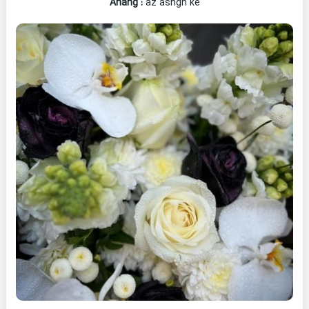
Ahang
:
az ashgh ke