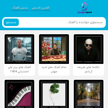
گلچین قدیمی
پخش آهنگ
جستجو
دکلمه های علیرضا
تمام آهنگ های امید
آهنگ های برتر علی
آریانفر
جهان
احمدیانی 1404