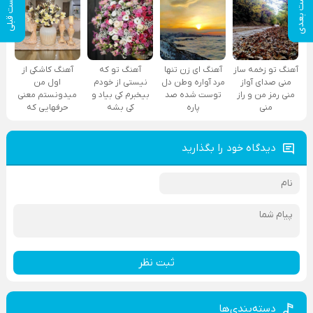
پست بعدی
پست قبلی
آهنگ تو زخمه ساز
آهنگ ای زن تنها
آهنگ تو که
آهنگ کاشکی از
منی صدای آواز
مرد آواره وطن دل
نیستی از خودم
اول من
منی رمز من و راز
توست شده صد
بیخبرم کی بیاد و
میدونستم معنی
منی
پاره
کی بشه
حرفهایی که
دیدگاه خود را بگذارید
ثبت نظر
دسته‌بندی‌ها