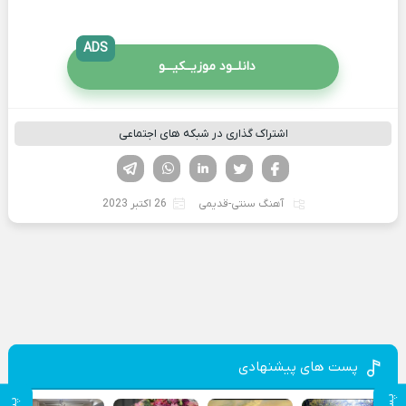
ADS
دانلــود موزیــکیـــو
اشتراک گذاری در شبکه های اجتماعی
فیسوک
تویتر
لینکدین
واتساپ
تلگرام
آهنگ سنتی-قدیمی
26 اکتبر 2023
پست های پیشنهادی