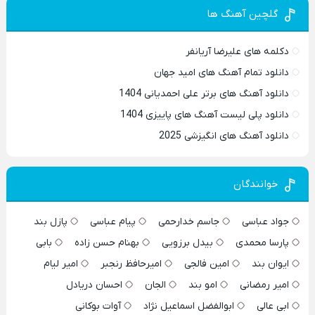
گلچین آهنگ ها
دکلمه های علیرضا آریانفر
دانلود تمام آهنگ های امید جهان
دانلود آهنگ های برتر علی احمدیانی 1404
دانلود پلی لیست آهنگ های پاییزی 1404
دانلود آهنگ های انگیزشی 2025
خوانندگان
جواد عباسی
جاسم خدارحمی
پیام عباسی
پازل بند
پارسا محمدی
بیدل برزویی
بهنام حسن زاده
بابی
ایوان بند
امین فالجی
امیرحافظ رنجبر
امیر لیام
امیر رمضانی
امو بند
الجان
احسان دریادل
ابی عالی
ابوالفضل اسماعیل نژاد
آوات بوکانی