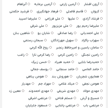
آرون افشار
آرمین زارعی
آرمین برمایه
آبراهام
کیوان
قاسم فاضلی
فرهاد جهانگیری
فرشید حکمتی
فرشاد آزادی
علیها
علی فرزامی
علیرضا اسپید
علیرضا رحیم پور
علی عزیزپور
علی شرفی
علی احمدیانی
رضا صادقی
شایان یو
شاهین بنان
سهراب پاکزاد
سهیل مهرزادگان
سبحان رستمی
سامان یاسین و امیرحافظ رنجبر
روح الله کرمی
رامین تجنگی
رامین کرمی
رضا کرمی تارا
راغب
حمیدرضا بابایی
حمید هیراد
حسن زیرک
حامد الماسی
حامد سنجابی
یوسف جمالی
همایون شجریان
هوروش بند
هومن پناهی
هومن نجفی
میلاد غلامی
مهراد جم
مهدیار
مهدی مولاد
مهدی شریفی
مهدی احمدوند
معین زد
مسیح و آرش
مسلم فتاحی
مرتضی اشرفی
مرتضی باب
مرتضی پاشایی
مسعود جلیلیان