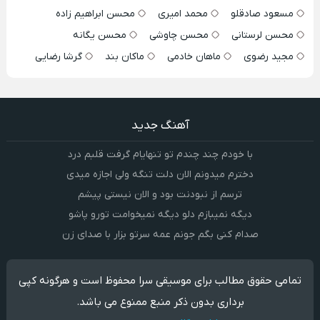
مسعود صادقلو
محمد امیری
محسن ابراهیم زاده
محسن لرستانی
محسن چاوشی
محسن یگانه
مجید رضوی
ماهان خادمی
ماکان بند
گرشا رضایی
آهنگ جدید
با خودم چند چندم تو تنهایام گرفت قلبم درد
دخترم میدونم الان دلت تنگه ولی اجازه میدی
ترسم از نبودنت بود و الان نیستی پیشم
دیگه نمیبازم دلو دیگه نمیخوامت تورو پاشو
صدام کنی بگم جونم عمه سرتو بزار با صدای زن
تمامی حقوق مطالب برای موسیقی سرا محفوظ است و هرگونه کپی
برداری بدون ذکر منبع ممنوع می باشد.