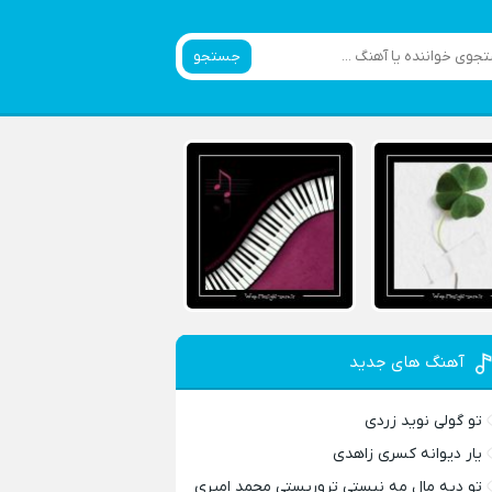
جستجو
آهنگ های جدید
تو گولی نوید زردی
یار دیوانه کسری زاهدی
تو دیه مال مه نیستی تروریستی محمد امیری