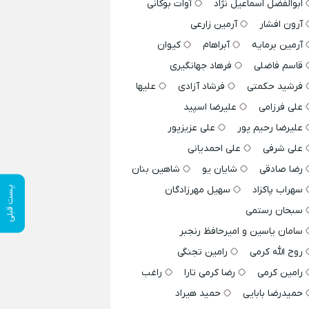
ابوالفضل اسماعیل نژاد
آوات بوکانی
آرون افشار
آرمین زارعی
آرمین برمایه
آبراهام
کیوان
قاسم فاضلی
فرهاد جهانگیری
فرشید حکمتی
فرشاد آزادی
علیها
علی فرزامی
علیرضا اسپید
علیرضا رحیم پور
علی عزیزپور
علی شرفی
علی احمدیانی
رضا صادقی
شایان یو
شاهین بنان
سهراب پاکزاد
سهیل مهرزادگان
پست قبلی
سبحان رستمی
سامان یاسین و امیرحافظ رنجبر
روح الله کرمی
رامین تجنگی
رامین کرمی
رضا کرمی تارا
راغب
حمیدرضا بابایی
حمید هیراد