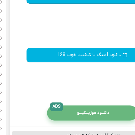
دانلود آهنگ با کیفیت خوب 128
ADS
دانلــود موزیــکیـــو