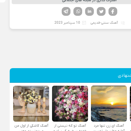
اشتراک گذاری در شبکه های اجتماعی
فیسوک
تویتر
لینکدین
واتساپ
تلگرام
آهنگ سنتی-قدیمی
10 سپتامبر 2023
نهادی
آهنگ ای زن تنها مرد
آهنگ تو که نیستی از
آهنگ کاشکی از اول من
آواره وطن دل توست
خودم بیخبرم کی بیاد و
میدونستم معنی