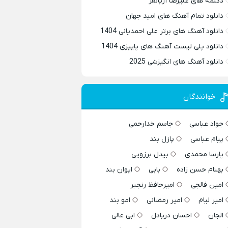
دکلمه های علیرضا آریانفر
دانلود تمام آهنگ های امید جهان
دانلود آهنگ های برتر علی احمدیانی 1404
دانلود پلی لیست آهنگ های پاییزی 1404
دانلود آهنگ های انگیزشی 2025
خوانندگان
جواد عباسی
جاسم خدارحمی
پیام عباسی
پازل بند
پارسا محمدی
بیدل برزویی
بهنام حسن زاده
بابی
ایوان بند
امین فالجی
امیرحافظ رنجبر
امیر لیام
امیر رمضانی
امو بند
الجان
احسان دریادل
ابی عالی