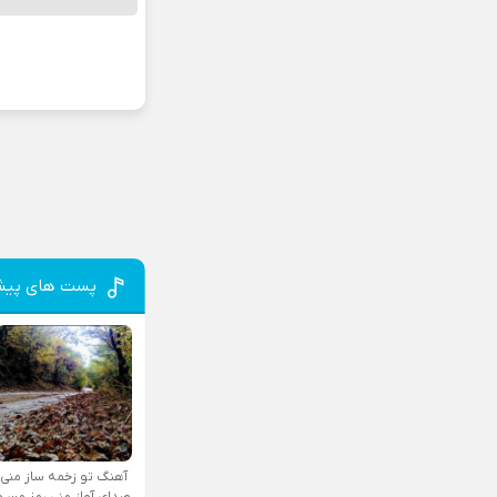
پست های پیش
آهنگ تو زخمه ساز منی
صدای آواز منی رمز من و