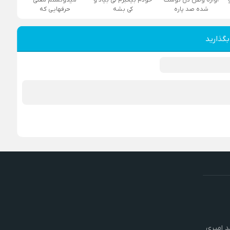
شده صد پاره
کی بشه
حرفهایی که
بگذارید
 امیری