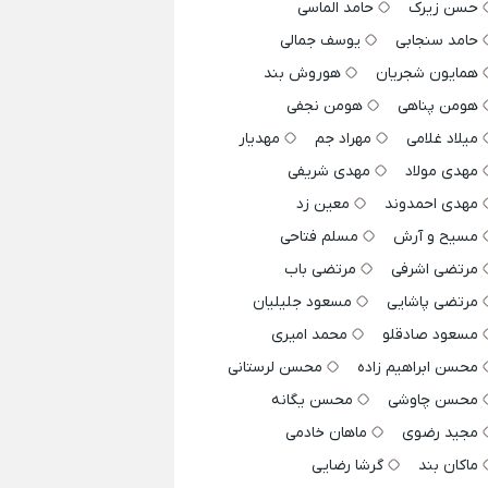
حسن زیرک
حامد الماسی
حامد سنجابی
یوسف جمالی
همایون شجریان
هوروش بند
هومن پناهی
هومن نجفی
میلاد غلامی
مهراد جم
مهدیار
مهدی مولاد
مهدی شریفی
مهدی احمدوند
معین زد
مسیح و آرش
مسلم فتاحی
مرتضی اشرفی
مرتضی باب
مرتضی پاشایی
مسعود جلیلیان
مسعود صادقلو
محمد امیری
محسن ابراهیم زاده
محسن لرستانی
محسن چاوشی
محسن یگانه
مجید رضوی
ماهان خادمی
ماکان بند
گرشا رضایی