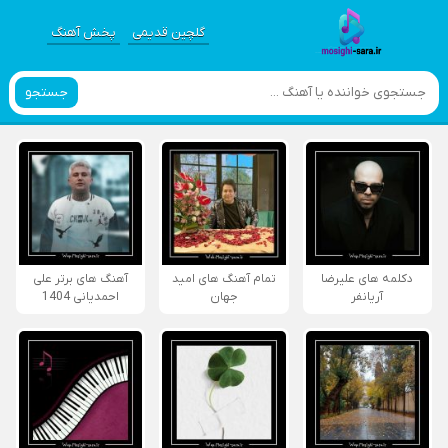
گلچین قدیمی
پخش آهنگ
جستجو
دکلمه های علیرضا
تمام آهنگ های امید
آهنگ های برتر علی
آریانفر
جهان
احمدیانی 1404