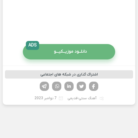
ADS
دانلــود موزیــکیـــو
اشتراک گذاری در شبکه های اجتماعی
فیسوک
تویتر
لینکدین
واتساپ
تلگرام
آهنگ سنتی-قدیمی
7 نوامبر 2023