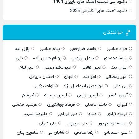
دانلود پلی لیست آهنگ های پاییزی 1404
دانلود آهنگ های انگیزشی 2025
خوانندگان
جواد عباسی
جاسم خدارحمی
پیام عباسی
پازل بند
پارسا محمدی
بیدل برزویی
بهنام حسن زاده
بابی
ایوان بند
امین فالجی
امیرحافظ رنجبر
امیر لیام
امیر رمضانی
امو بند
الجان
احسان دریادل
ابی عالی
ابوالفضل اسماعیل نژاد
آوات بوکانی
آرون افشار
آرمین زارعی
آرمین برمایه
آبراهام
کیوان
قاسم فاضلی
فرهاد جهانگیری
فرشید حکمتی
فرشاد آزادی
علیها
علی فرزامی
علیرضا اسپید
علیرضا رحیم پور
علی عزیزپور
علی شرفی
علی احمدیانی
رضا صادقی
شایان یو
شاهین بنان