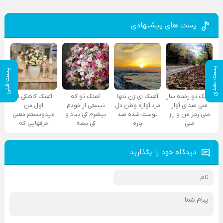
پست های پیشنهادی
پست بعدی
پست قبلی
آهنگ تو زخمه ساز
آهنگ ای زن تنها
آهنگ تو که
آهنگ کاشکی از
منی صدای آواز
مرد آواره وطن دل
نیستی از خودم
اول من
منی رمز من و راز
توست شده صد
بیخبرم کی بیاد و
میدونستم معنی
منی
پاره
کی بشه
حرفهایی که
دیدگاه خود را بگذارید