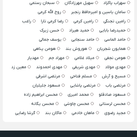
سهراب پاکزاد
سهیل مهرزادگان
سبحان رستمی
سامان یاسین و امیرحافظ رنجبر
روح الله کرمی
رامین تجنگی
رامین کرمی
رضا کرمی تارا
راغب
حمیدرضا بابایی
حمید هیراد
حسن زیرک
حامد الماسی
حامد سنجابی
یوسف جمالی
همایون شجریان
هوروش بند
هومن پناهی
هومن نجفی
میلاد غلامی
مهراد جم
مهدیار
مهدی مولاد
مهدی شریفی
مهدی احمدوند
معین زد
مسیح و آرش
مسلم فتاحی
مرتضی اشرفی
مرتضی باب
مرتضی پاشایی
مسعود جلیلیان
مسعود صادقلو
محمد امیری
محسن ابراهیم زاده
محسن لرستانی
محسن چاوشی
محسن یگانه
مجید رضوی
ماهان خادمی
ماکان بند
گرشا رضایی