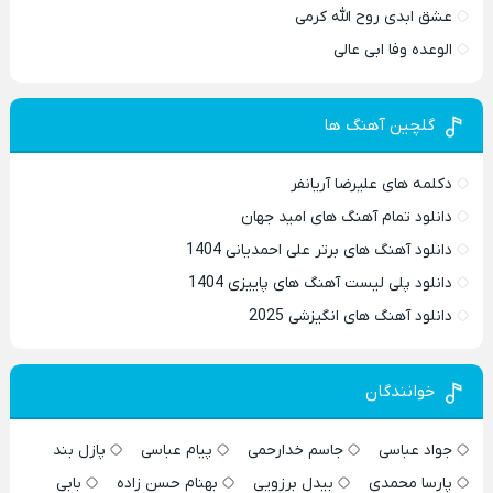
عشق ابدی روح الله کرمی
الوعده وفا ابی عالی
گلچین آهنگ ها
دکلمه های علیرضا آریانفر
دانلود تمام آهنگ های امید جهان
دانلود آهنگ های برتر علی احمدیانی 1404
دانلود پلی لیست آهنگ های پاییزی 1404
دانلود آهنگ های انگیزشی 2025
خوانندگان
جواد عباسی
جاسم خدارحمی
پیام عباسی
پازل بند
پارسا محمدی
بیدل برزویی
بهنام حسن زاده
بابی