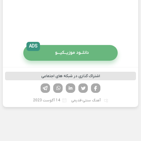
ADS
دانلــود موزیــکیـــو
اشتراک گذاری در شبکه های اجتماعی
فیسوک
تویتر
لینکدین
واتساپ
تلگرام
آهنگ سنتی-قدیمی
14 آگوست 2023