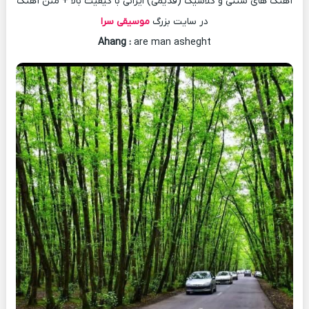
آهنگ های سنتی و کلاسیک (قدیمی) ایرانی با کیفیت بالا + متن آهنگ
در سایت بزرگ
موسیقی سرا
Ahang
:
are man asheght