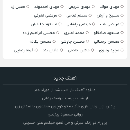
مهدی مولاد
مهدی شریفی
مهدی احمدوند
معین زد
مسیح و آرش
مسلم فتاحی
مرتضی اشرفی
مرتضی باب
مرتضی پاشایی
مسعود جلیلیان
مسعود صادقلو
محمد امیری
محسن ابراهیم زاده
محسن لرستانی
محسن چاوشی
محسن یگانه
مجید رضوی
ماهان خادمی
ماکان بند
گرشا رضایی
آهنگ جدید
دانلود آهنگ باز شب شد از مهراد جم
از شب بپرسید یوسف زمانی
یادتن اون زمان بازی ماکرده تو کوچون محلمون با صدای زن
روانی مسعود بیژندی
یروزم تو زنگ میزنی و من قطع میکنم علی حسینی