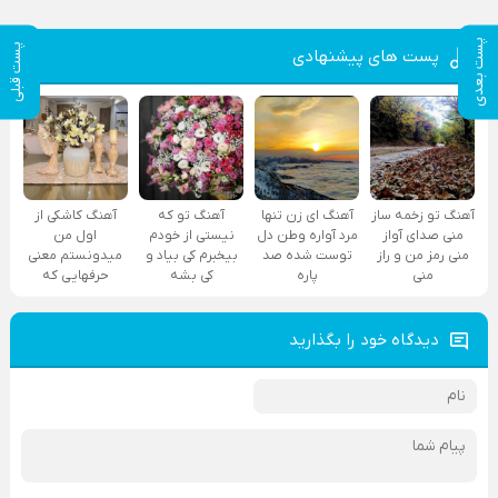
پست بعدی
پست قبلی
پست های پیشنهادی
آهنگ تو زخمه ساز
آهنگ ای زن تنها
آهنگ تو که
آهنگ کاشکی از
منی صدای آواز
مرد آواره وطن دل
نیستی از خودم
اول من
منی رمز من و راز
توست شده صد
بیخبرم کی بیاد و
میدونستم معنی
منی
پاره
کی بشه
حرفهایی که
دیدگاه خود را بگذارید