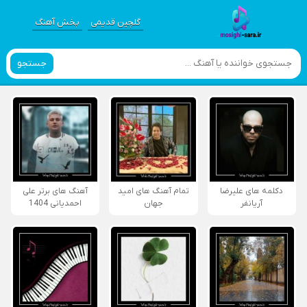
گلچین قدیمی
پخش آهنگ
جستجو
دکلمه های علیرضا
تمام آهنگ های امید
آهنگ های برتر علی
آریانفر
جهان
احمدیانی 1404