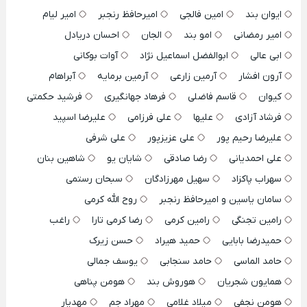
ایوان بند
امین فالجی
امیرحافظ رنجبر
امیر لیام
امیر رمضانی
امو بند
الجان
احسان دریادل
ابی عالی
ابوالفضل اسماعیل نژاد
آوات بوکانی
آرون افشار
آرمین زارعی
آرمین برمایه
آبراهام
کیوان
قاسم فاضلی
فرهاد جهانگیری
فرشید حکمتی
فرشاد آزادی
علیها
علی فرزامی
علیرضا اسپید
علیرضا رحیم پور
علی عزیزپور
علی شرفی
علی احمدیانی
رضا صادقی
شایان یو
شاهین بنان
سهراب پاکزاد
سهیل مهرزادگان
سبحان رستمی
سامان یاسین و امیرحافظ رنجبر
روح الله کرمی
رامین تجنگی
رامین کرمی
رضا کرمی تارا
راغب
حمیدرضا بابایی
حمید هیراد
حسن زیرک
حامد الماسی
حامد سنجابی
یوسف جمالی
همایون شجریان
هوروش بند
هومن پناهی
هومن نجفی
میلاد غلامی
مهراد جم
مهدیار