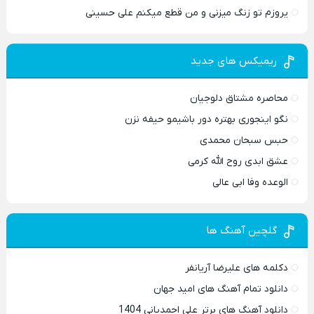
یروزم تو زنگ میزنی و من قطع میکنم علی حسینی
ریمیکس های جدید
محاصره مشتاق دلوجیان
نگو اینجوری بهتره دور باشیمو حیفه نزن
حبس سبحان محمدی
عشق ابدی روح الله کرمی
الوعده وفا ابی عالی
گلچین آهنگ ها
دکلمه های علیرضا آریانفر
دانلود تمام آهنگ های امید جهان
دانلود آهنگ های برتر علی احمدیانی 1404