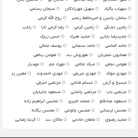
سهراب پاکزاد
سهیل مهرزادگان
سبحان رستمی
سامان یاسین و امیرحافظ رنجبر
روح الله کرمی
رامین تجنگی
رامین کرمی
رضا کرمی تارا
راغب
حمیدرضا بابایی
حمید هیراد
حسن زیرک
حامد الماسی
حامد سنجابی
یوسف جمالی
همایون شجریان
هوروش بند
هومن پناهی
هومن نجفی
میلاد غلامی
مهراد جم
مهدیار
مهدی مولاد
مهدی شریفی
مهدی احمدوند
معین زد
مسیح و آرش
مسلم فتاحی
مرتضی اشرفی
مرتضی باب
مرتضی پاشایی
مسعود جلیلیان
مسعود صادقلو
محمد امیری
محسن ابراهیم زاده
محسن لرستانی
محسن چاوشی
محسن یگانه
مجید رضوی
ماهان خادمی
ماکان بند
گرشا رضایی