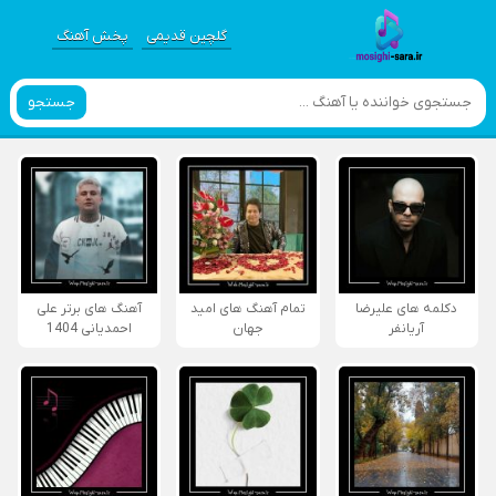
گلچین قدیمی
پخش آهنگ
جستجو
دکلمه های علیرضا
تمام آهنگ های امید
آهنگ های برتر علی
آریانفر
جهان
احمدیانی 1404