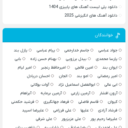
دانلود پلی لیست آهنگ های پاییزی 1404
دانلود آهنگ های انگیزشی 2025
خوانندگان
جواد عباسی
جاسم خدارحمی
پیام عباسی
پازل بند
پارسا محمدی
بیدل برزویی
بهنام حسن زاده
بابی
ایوان بند
امین فالجی
امیرحافظ رنجبر
امیر لیام
امیر رمضانی
امو بند
الجان
احسان دریادل
ابی عالی
ابوالفضل اسماعیل نژاد
آوات بوکانی
آرون افشار
آرمین زارعی
آرمین برمایه
آبراهام
کیوان
قاسم فاضلی
فرهاد جهانگیری
فرشید حکمتی
فرشاد آزادی
علیها
علی فرزامی
علیرضا اسپید
علیرضا رحیم پور
علی عزیزپور
علی شرفی
علی احمدیانی
رضا صادقی
شایان یو
شاهین بنان