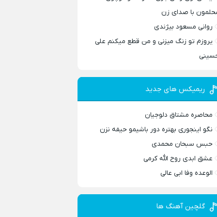
حلمون با صدای زن
روانی مسعود بیژندی
یروزم تو زنگ میزنی و من قطع میکنم علی
سینی
ریمیکس های جدید
محاصره مشتاق دلوجیان
نگو اینجوری بهتره دور باشیمو حیفه نزن
حبس سبحان محمدی
عشق ابدی روح الله کرمی
الوعده وفا ابی عالی
گلچین آهنگ ها