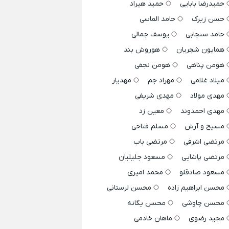
حمیدرضا بابایی
حمید هیراد
حسن زیرک
حامد الماسی
حامد سنجابی
یوسف جمالی
همایون شجریان
هوروش بند
هومن پناهی
هومن نجفی
میلاد غلامی
مهراد جم
مهدیار
مهدی مولاد
مهدی شریفی
مهدی احمدوند
معین زد
مسیح و آرش
مسلم فتاحی
مرتضی اشرفی
مرتضی باب
مرتضی پاشایی
مسعود جلیلیان
مسعود صادقلو
محمد امیری
محسن ابراهیم زاده
محسن لرستانی
محسن چاوشی
محسن یگانه
مجید رضوی
ماهان خادمی