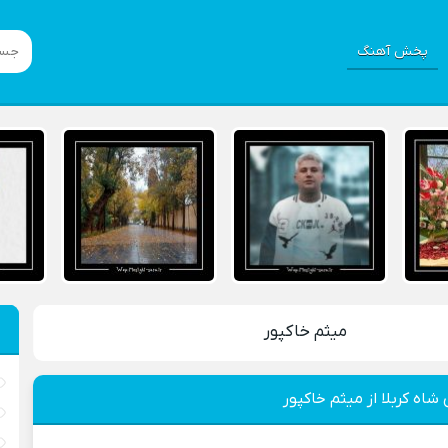
پخش آهنگ
میثم خاکپور
شاه کربلا از میثم خاکپور