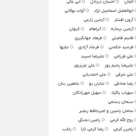
الجان
احسان دریادل
ابی عالی
ابوالفضل اسماعیل نژاد
آوات بوکانی
آرون افشار
آرمین زارعی
آرمین برمایه
آبراهام
کیوان
قاسم فاضلی
فرهاد جهانگیری
فرشید حکمتی
فرشاد آزادی
علیها
علی فرزامی
علیرضا اسپید
علیرضا رحیم پور
علی عزیزپور
علی شرفی
علی احمدیانی
رضا صادقی
شایان یو
شاهین بنان
سهراب پاکزاد
سهیل مهرزادگان
سبحان رستمی
سامان یاسین و امیرحافظ رنجبر
روح الله کرمی
رامین تجنگی
رامین کرمی
رضا کرمی تارا
راغب