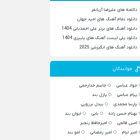
دکلمه های علیرضا آریانفر
دانلود تمام آهنگ های امید جهان
دانلود آهنگ های برتر علی احمدیانی 1404
دانلود پلی لیست آهنگ های پاییزی 1404
دانلود آهنگ های انگیزشی 2025
خوانندگان
جواد عباسی
جاسم خدارحمی
پیام عباسی
پازل بند
پارسا محمدی
بیدل برزویی
بهنام حسن زاده
بابی
ایوان بند
امین فالجی
امیرحافظ رنجبر
امیر لیام
امیر رمضانی
امو بند