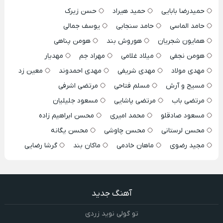
حمیدرضا بابایی
حمید هیراد
حسن زیرک
حامد الماسی
حامد سنجابی
یوسف جمالی
همایون شجریان
هوروش بند
هومن پناهی
هومن نجفی
میلاد غلامی
مهراد جم
مهدیار
مهدی مولاد
مهدی شریفی
مهدی احمدوند
معین زد
مسیح و آرش
مسلم فتاحی
مرتضی اشرفی
مرتضی باب
مرتضی پاشایی
مسعود جلیلیان
مسعود صادقلو
محمد امیری
محسن ابراهیم زاده
محسن لرستانی
محسن چاوشی
محسن یگانه
مجید رضوی
ماهان خادمی
ماکان بند
گرشا رضایی
آهنگ جدید
تو گولی نوید زردی