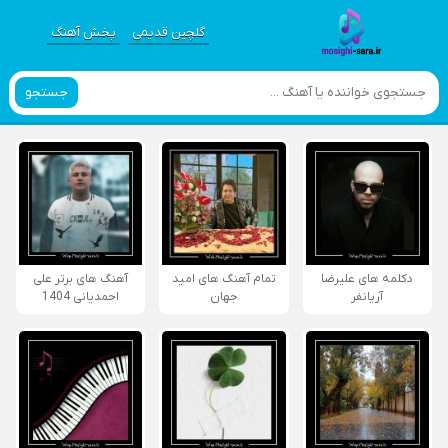
گلچین قدیمی
پخش آهنگ
جستجو
دکلمه های علیرضا
تمام آهنگ های امید
آهنگ های برتر علی
آریانفر
جهان
احمدیانی 1404