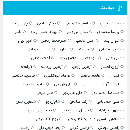
خوانندگان
جواد عباسی
جاسم خدارحمی
پیام عباسی
پازل بند
پارسا محمدی
بیدل برزویی
بهنام حسن زاده
بابی
ایوان بند
امین فالجی
امیرحافظ رنجبر
امیر لیام
امیر رمضانی
امو بند
الجان
احسان دریادل
ابی عالی
ابوالفضل اسماعیل نژاد
آوات بوکانی
آرون افشار
آرمین زارعی
آرمین برمایه
آبراهام
کیوان
قاسم فاضلی
فرهاد جهانگیری
فرشید حکمتی
فرشاد آزادی
علیها
علی فرزامی
علیرضا اسپید
علیرضا رحیم پور
علی عزیزپور
علی شرفی
علی احمدیانی
رضا صادقی
شایان یو
شاهین بنان
سهراب پاکزاد
سهیل مهرزادگان
سبحان رستمی
سامان یاسین و امیرحافظ رنجبر
روح الله کرمی
رامین تجنگی
رامین کرمی
رضا کرمی تارا
راغب