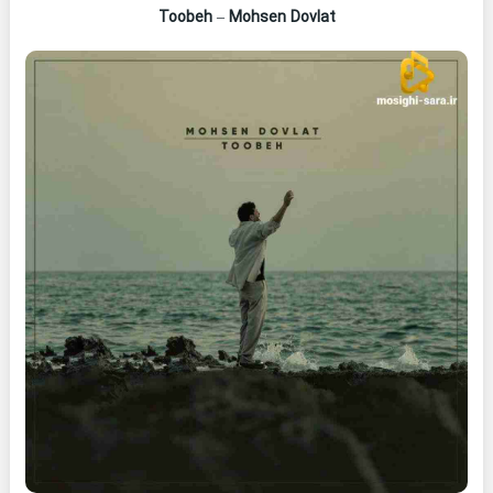
Toobeh
–
Mohsen Dovlat