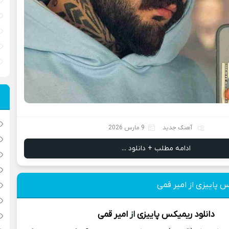
آهنگ جدید
9 مارس 2026
ادامه مطلب + دانلود ...
س پاییزی از امیر قمی
دانلود
ریمیکس
پاییزی
از
امیر قمی