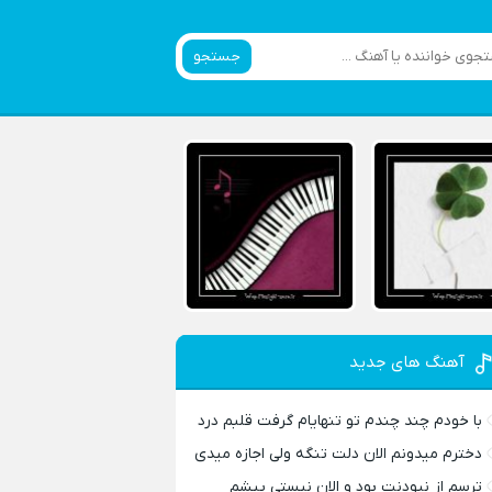
جستجو
آهنگ های جدید
با خودم چند چندم تو تنهایام گرفت قلبم درد
دخترم میدونم الان دلت تنگه ولی اجازه میدی
ترسم از نبودنت بود و الان نیستی پیشم