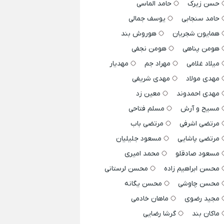
حسن زیرک
حامد الماسی
حامد سنجابی
یوسف جمالی
همایون شجریان
هوروش بند
هومن پناهی
هومن نجفی
میلاد غلامی
مهراد جم
مهدیار
مهدی مولاد
مهدی شریفی
مهدی احمدوند
معین زد
مسیح و آرش
مسلم فتاحی
مرتضی اشرفی
مرتضی باب
مرتضی پاشایی
مسعود جلیلیان
مسعود صادقلو
محمد امیری
محسن ابراهیم زاده
محسن لرستانی
محسن چاوشی
محسن یگانه
مجید رضوی
ماهان خادمی
ماکان بند
گرشا رضایی