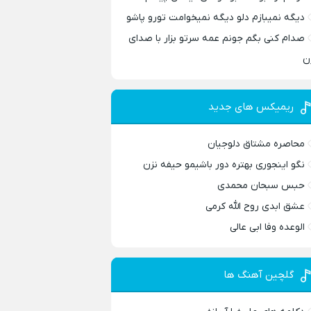
دیگه نمیبازم دلو دیگه نمیخوامت تورو پاشو
صدام کنی بگم جونم عمه سرتو بزار با صدای
ن
ریمیکس های جدید
محاصره مشتاق دلوجیان
نگو اینجوری بهتره دور باشیمو حیفه نزن
حبس سبحان محمدی
عشق ابدی روح الله کرمی
الوعده وفا ابی عالی
گلچین آهنگ ها