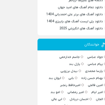
دکلمه های علیرضا آریانفر
دانلود تمام آهنگ های امید جهان
دانلود آهنگ های برتر علی احمدیانی 1404
دانلود پلی لیست آهنگ های پاییزی 1404
دانلود آهنگ های انگیزشی 2025
خوانندگان
جواد عباسی
جاسم خدارحمی
پیام عباسی
پازل بند
پارسا محمدی
بیدل برزویی
بهنام حسن زاده
بابی
ایوان بند
امین فالجی
امیرحافظ رنجبر
امیر لیام
امیر رمضانی
امو بند
الجان
احسان دریادل
ابی عالی