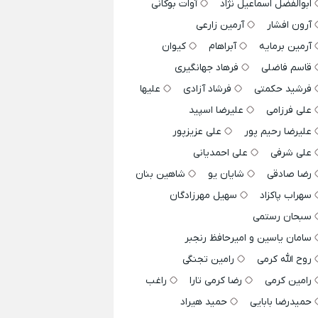
ابوالفضل اسماعیل نژاد
آوات بوکانی
آرون افشار
آرمین زارعی
آرمین برمایه
آبراهام
کیوان
قاسم فاضلی
فرهاد جهانگیری
فرشید حکمتی
فرشاد آزادی
علیها
علی فرزامی
علیرضا اسپید
علیرضا رحیم پور
علی عزیزپور
علی شرفی
علی احمدیانی
رضا صادقی
شایان یو
شاهین بنان
سهراب پاکزاد
سهیل مهرزادگان
سبحان رستمی
سامان یاسین و امیرحافظ رنجبر
روح الله کرمی
رامین تجنگی
رامین کرمی
رضا کرمی تارا
راغب
حمیدرضا بابایی
حمید هیراد