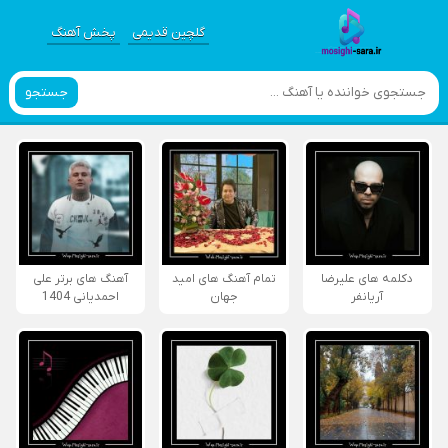
گلچین قدیمی
پخش آهنگ
جستجو
دکلمه های علیرضا
تمام آهنگ های امید
آهنگ های برتر علی
آریانفر
جهان
احمدیانی 1404