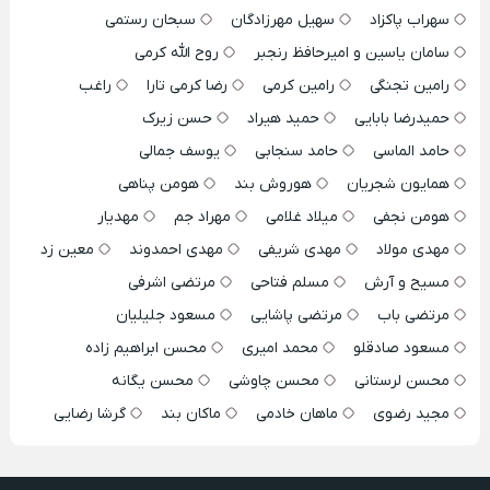
سهراب پاکزاد
سهیل مهرزادگان
سبحان رستمی
سامان یاسین و امیرحافظ رنجبر
روح الله کرمی
رامین تجنگی
رامین کرمی
رضا کرمی تارا
راغب
حمیدرضا بابایی
حمید هیراد
حسن زیرک
حامد الماسی
حامد سنجابی
یوسف جمالی
همایون شجریان
هوروش بند
هومن پناهی
هومن نجفی
میلاد غلامی
مهراد جم
مهدیار
مهدی مولاد
مهدی شریفی
مهدی احمدوند
معین زد
مسیح و آرش
مسلم فتاحی
مرتضی اشرفی
مرتضی باب
مرتضی پاشایی
مسعود جلیلیان
مسعود صادقلو
محمد امیری
محسن ابراهیم زاده
محسن لرستانی
محسن چاوشی
محسن یگانه
مجید رضوی
ماهان خادمی
ماکان بند
گرشا رضایی