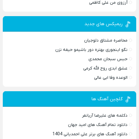
آرزوی من علی کاظمی
ریمیکس های جدید
محاصره مشتاق دلوجیان
نگو اینجوری بهتره دور باشیمو حیفه نزن
حبس سبحان محمدی
عشق ابدی روح الله کرمی
الوعده وفا ابی عالی
گلچین آهنگ ها
دکلمه های علیرضا آریانفر
دانلود تمام آهنگ های امید جهان
دانلود آهنگ های برتر علی احمدیانی 1404