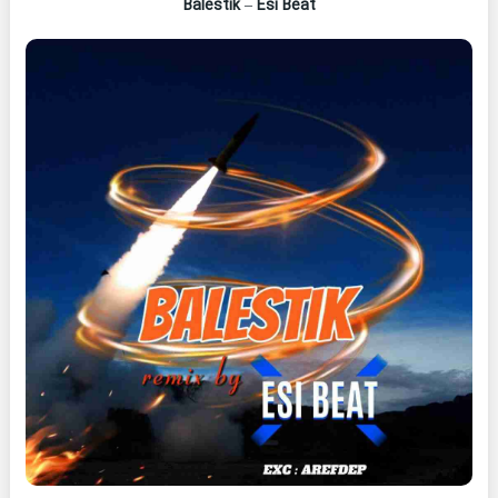
Balestik
–
Esi Beat