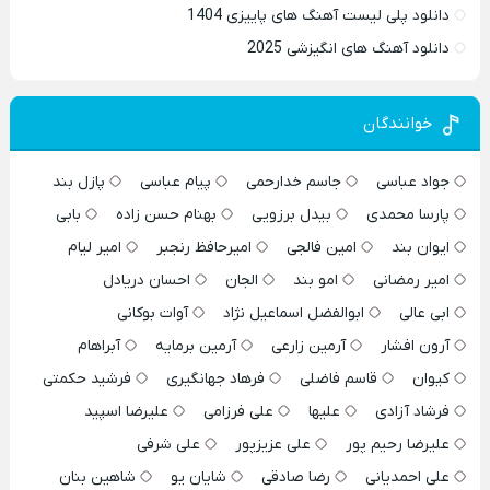
دانلود پلی لیست آهنگ های پاییزی 1404
دانلود آهنگ های انگیزشی 2025
خوانندگان
جواد عباسی
جاسم خدارحمی
پیام عباسی
پازل بند
پارسا محمدی
بیدل برزویی
بهنام حسن زاده
بابی
ایوان بند
امین فالجی
امیرحافظ رنجبر
امیر لیام
امیر رمضانی
امو بند
الجان
احسان دریادل
ابی عالی
ابوالفضل اسماعیل نژاد
آوات بوکانی
آرون افشار
آرمین زارعی
آرمین برمایه
آبراهام
کیوان
قاسم فاضلی
فرهاد جهانگیری
فرشید حکمتی
فرشاد آزادی
علیها
علی فرزامی
علیرضا اسپید
علیرضا رحیم پور
علی عزیزپور
علی شرفی
علی احمدیانی
رضا صادقی
شایان یو
شاهین بنان