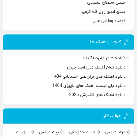
حبس سبحان محمدی
عشق ابدی روح الله کرمی
الوعده وفا ابی عالی
گلچین آهنگ ها
دکلمه های علیرضا آریانفر
دانلود تمام آهنگ های امید جهان
دانلود آهنگ های برتر علی احمدیانی 1404
دانلود پلی لیست آهنگ های پاییزی 1404
دانلود آهنگ های انگیزشی 2025
خوانندگان
جواد عباسی
جاسم خدارحمی
پیام عباسی
پازل بند