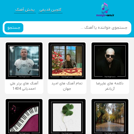
گلچین قدیمی
پخش آهنگ
جستجو
دکلمه های علیرضا
تمام آهنگ های امید
آهنگ های برتر علی
آریانفر
جهان
احمدیانی 1404