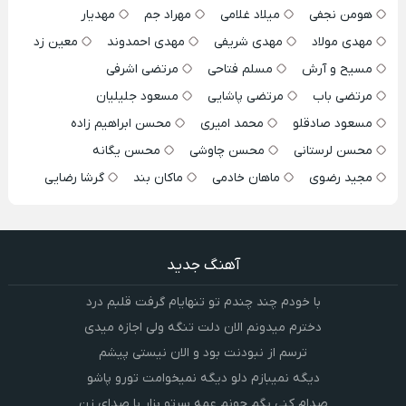
هومن نجفی
میلاد غلامی
مهراد جم
مهدیار
مهدی مولاد
مهدی شریفی
مهدی احمدوند
معین زد
مسیح و آرش
مسلم فتاحی
مرتضی اشرفی
مرتضی باب
مرتضی پاشایی
مسعود جلیلیان
مسعود صادقلو
محمد امیری
محسن ابراهیم زاده
محسن لرستانی
محسن چاوشی
محسن یگانه
مجید رضوی
ماهان خادمی
ماکان بند
گرشا رضایی
آهنگ جدید
با خودم چند چندم تو تنهایام گرفت قلبم درد
دخترم میدونم الان دلت تنگه ولی اجازه میدی
ترسم از نبودنت بود و الان نیستی پیشم
دیگه نمیبازم دلو دیگه نمیخوامت تورو پاشو
صدام کنی بگم جونم عمه سرتو بزار با صدای زن