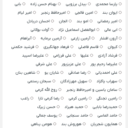
پارسا محمدی
بیدل برزویی
بهنام حسن زاده
بابی
ایوان بند
امین فالجی
امیرحافظ رنجبر
امیر لیام
امیر رمضانی
امو بند
الجان
احسان دریادل
ابی عالی
ابوالفضل اسماعیل نژاد
آوات بوکانی
آرون افشار
آرمین زارعی
آرمین برمایه
آبراهام
کیوان
قاسم فاضلی
فرهاد جهانگیری
فرشید حکمتی
فرشاد آزادی
علیها
علی فرزامی
علیرضا اسپید
علیرضا رحیم پور
علی عزیزپور
علی شرفی
علی احمدیانی
رضا صادقی
شایان یو
شاهین بنان
سهراب پاکزاد
سهیل مهرزادگان
سبحان رستمی
سامان یاسین و امیرحافظ رنجبر
روح الله کرمی
رامین تجنگی
رامین کرمی
رضا کرمی تارا
راغب
حمیدرضا بابایی
حمید هیراد
حسن زیرک
حامد الماسی
حامد سنجابی
یوسف جمالی
همایون شجریان
هوروش بند
هومن پناهی