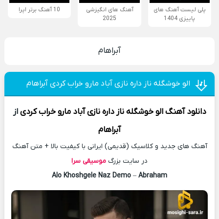
پلی لیست آهنگ های
آهنگ های انگیزشی
10 آهنگ برتر اپرا
پاییزی 1404
2025
آبراهام
الو خوشگله ناز داره نازی آباد مارو خراب کردی آبراهام
دانلود آهنگ
الو خوشگله ناز داره نازی آباد مارو خراب کردی
از
آبراهام
آهنگ های جدید و کلاسیک (قدیمی) ایرانی با کیفیت بالا + متن آهنگ
در سایت بزرگ
موسیقی سرا
Alo Khoshgele Naz Demo
–
Abraham